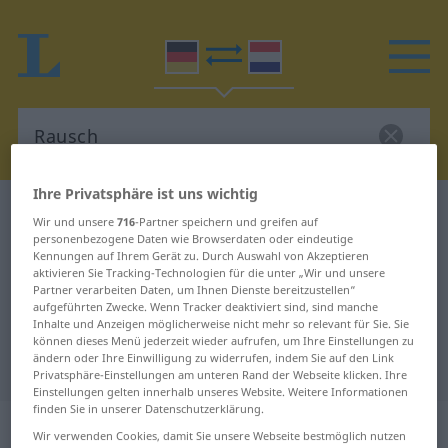
Ihre Privatsphäre ist uns wichtig
Deutsch-Niederländisch Wörterbuch
Rausch
Wir und unsere
716
-Partner speichern und greifen auf
Deutsch-Niederländisch
personenbezogene Daten wie Browserdaten oder eindeutige
Kennungen auf Ihrem Gerät zu. Durch Auswahl von Akzeptieren
Übersetzung für "Rausch"
aktivieren Sie Tracking-Technologien für die unter „Wir und unsere
Partner verarbeiten Daten, um Ihnen Dienste bereitzustellen“
aufgeführten Zwecke. Wenn Tracker deaktiviert sind, sind manche
Inhalte und Anzeigen möglicherweise nicht mehr so relevant für Sie. Sie
"Rausch" Niederländisch
können dieses Menü jederzeit wieder aufrufen, um Ihre Einstellungen zu
ändern oder Ihre Einwilligung zu widerrufen, indem Sie auf den Link
Übersetzung
Privatsphäre-Einstellungen am unteren Rand der Webseite klicken. Ihre
Einstellungen gelten innerhalb unseres Website. Weitere Informationen
finden Sie in unserer Datenschutzerklärung.
„Rausch“
: Maskulinum, männlich
Wir verwenden Cookies, damit Sie unsere Webseite bestmöglich nutzen