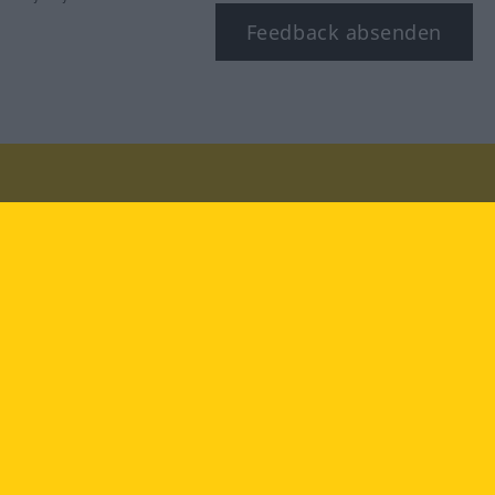
Feedback absenden
Besuchen Sie uns auf:
facebook
YouTube
Instagram
Langenscheidt
NUTZUNGSBEDINGUNGEN