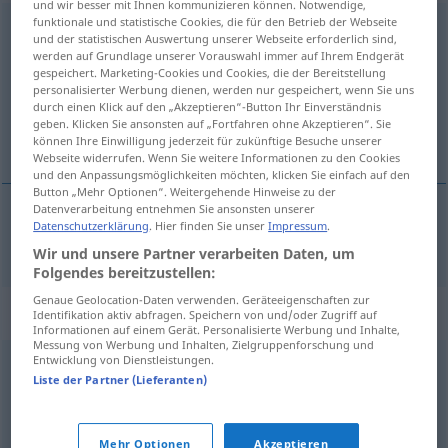
und wir besser mit Ihnen kommunizieren können. Notwendige,
funktionale und statistische Cookies, die für den Betrieb der Webseite
Rausch
m
<
-es
;
Räusche
>
und der statistischen Auswertung unserer Webseite erforderlich sind,
werden auf Grundlage unserer Vorauswahl immer auf Ihrem Endgerät
Übersicht aller Übersetzungen
gespeichert. Marketing-Cookies und Cookies, die der Bereitstellung
personalisierter Werbung dienen, werden nur gespeichert, wenn Sie uns
(Für mehr Details die Übersetzung anklicken/antippen)
durch einen Klick auf den „Akzeptieren“-Button Ihr Einverständnis
geben. Klicken Sie ansonsten auf „Fortfahren ohne Akzeptieren“. Sie
roes
können Ihre Einwilligung jederzeit für zukünftige Besuche unserer
Webseite widerrufen. Wenn Sie weitere Informationen zu den Cookies
und den Anpassungsmöglichkeiten möchten, klicken Sie einfach auf den
Button „Mehr Optionen“. Weitergehende Hinweise zu der
Datenverarbeitung entnehmen Sie ansonsten unserer
Datenschutzerklärung
. Hier finden Sie unser
Impressum
.
roes
Rausch
a.
FIG
Wir und unsere Partner verarbeiten Daten, um
Folgendes bereitzustellen:
Genaue Geolocation-Daten verwenden. Geräteeigenschaften zur
Synonyme für "Rausch"
Identifikation aktiv abfragen. Speichern von und/oder Zugriff auf
Informationen auf einem Gerät. Personalisierte Werbung und Inhalte,
Messung von Werbung und Inhalten, Zielgruppenforschung und
Entwicklung von Dienstleistungen.
Wahn
,
Ekstase
,
Taumel
,
Verzückung
Liste der Partner (Lieferanten)
© OpenThesaurus.de
Mehr Optionen
Akzeptieren