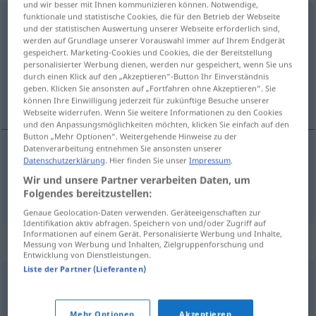
und wir besser mit Ihnen kommunizieren können. Notwendige,
funktionale und statistische Cookies, die für den Betrieb der Webseite
Vorlesung
f
und der statistischen Auswertung unserer Webseite erforderlich sind,
werden auf Grundlage unserer Vorauswahl immer auf Ihrem Endgerät
Übersicht aller Übersetzungen
gespeichert. Marketing-Cookies und Cookies, die der Bereitstellung
personalisierter Werbung dienen, werden nur gespeichert, wenn Sie uns
(Für mehr Details die Übersetzung anklicken/antippen)
durch einen Klick auf den „Akzeptieren“-Button Ihr Einverständnis
geben. Klicken Sie ansonsten auf „Fortfahren ohne Akzeptieren“. Sie
college
können Ihre Einwilligung jederzeit für zukünftige Besuche unserer
Webseite widerrufen. Wenn Sie weitere Informationen zu den Cookies
und den Anpassungsmöglichkeiten möchten, klicken Sie einfach auf den
Button „Mehr Optionen“. Weitergehende Hinweise zu der
Datenverarbeitung entnehmen Sie ansonsten unserer
Datenschutzerklärung
. Hier finden Sie unser
Impressum
.
(het) (hoor)college
Vorlesung
Wir und unsere Partner verarbeiten Daten, um
Folgendes bereitzustellen:
Genaue Geolocation-Daten verwenden. Geräteeigenschaften zur
Identifikation aktiv abfragen. Speichern von und/oder Zugriff auf
Informationen auf einem Gerät. Personalisierte Werbung und Inhalte,
Synonyme für "Vorlesung"
Messung von Werbung und Inhalten, Zielgruppenforschung und
Entwicklung von Dienstleistungen.
Liste der Partner (Lieferanten)
Vortrag
Mehr Optionen
Akzeptieren