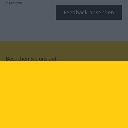
*Pflichtfeld
Feedback absenden
Besuchen Sie uns auf:
facebook
YouTube
Instagram
Langenscheidt
NUTZUNGSBEDINGUNGEN