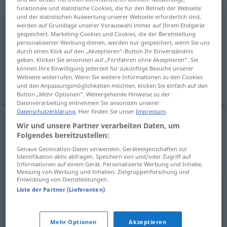
„vorbeischießen“
funktionale und statistische Cookies, die für den Betrieb der Webseite
und der statistischen Auswertung unserer Webseite erforderlich sind,
werden auf Grundlage unserer Vorauswahl immer auf Ihrem Endgerät
vorbeischießen
gespeichert. Marketing-Cookies und Cookies, die der Bereitstellung
personalisierter Werbung dienen, werden nur gespeichert, wenn Sie uns
Übersicht aller Übersetzungen
durch einen Klick auf den „Akzeptieren“-Button Ihr Einverständnis
(Für mehr Details die Übersetzung anklicken/antippen)
geben. Klicken Sie ansonsten auf „Fortfahren ohne Akzeptieren“. Sie
können Ihre Einwilligung jederzeit für zukünftige Besuche unserer
Webseite widerrufen. Wenn Sie weitere Informationen zu den Cookies
ernaast schieten
und den Anpassungsmöglichkeiten möchten, klicken Sie einfach auf den
Button „Mehr Optionen“. Weitergehende Hinweise zu der
Datenverarbeitung entnehmen Sie ansonsten unserer
Datenschutzerklärung
. Hier finden Sie unser
Impressum
.
Wir und unsere Partner verarbeiten Daten, um
(er)naast
schieten
vorbeischießen
Folgendes bereitzustellen:
Genaue Geolocation-Daten verwenden. Geräteeigenschaften zur
Identifikation aktiv abfragen. Speichern von und/oder Zugriff auf
Informationen auf einem Gerät. Personalisierte Werbung und Inhalte,
Messung von Werbung und Inhalten, Zielgruppenforschung und
Entwicklung von Dienstleistungen.
Liste der Partner (Lieferanten)
Mehr Optionen
Akzeptieren