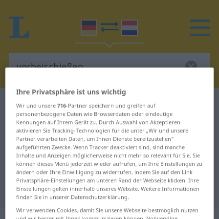
Ihre Privatsphäre ist uns wichtig
Deutsch-Niederländisch Wörterbuch
Wir und unsere
716
-Partner speichern und greifen auf
personenbezogene Daten wie Browserdaten oder eindeutige
vorbeischießen
Kennungen auf Ihrem Gerät zu. Durch Auswahl von Akzeptieren
Deutsch-Niederländisch
aktivieren Sie Tracking-Technologien für die unter „Wir und unsere
Partner verarbeiten Daten, um Ihnen Dienste bereitzustellen“
Übersetzung für "vorbeischießen"
aufgeführten Zwecke. Wenn Tracker deaktiviert sind, sind manche
Inhalte und Anzeigen möglicherweise nicht mehr so relevant für Sie. Sie
können dieses Menü jederzeit wieder aufrufen, um Ihre Einstellungen zu
ändern oder Ihre Einwilligung zu widerrufen, indem Sie auf den Link
"vorbeischießen" Niederländisch
Privatsphäre-Einstellungen am unteren Rand der Webseite klicken. Ihre
Einstellungen gelten innerhalb unseres Website. Weitere Informationen
Übersetzung
finden Sie in unserer Datenschutzerklärung.
Wir verwenden Cookies, damit Sie unsere Webseite bestmöglich nutzen
und wir besser mit Ihnen kommunizieren können. Notwendige,