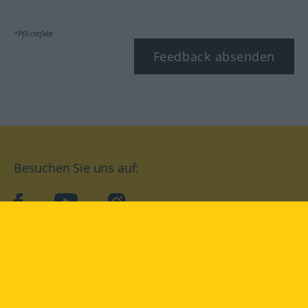
*Pflichtfeld
Feedback absenden
Besuchen Sie uns auf:
facebook
YouTube
Instagram
Langenscheidt