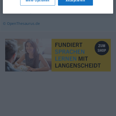
Mehr Optionen
Akzeptieren
Kriterium
,
Bedingung
,
Grundsatz
,
Grundlage
,
Annahme
,
Voraussetzung
,
Kondition
© OpenThesaurus.de