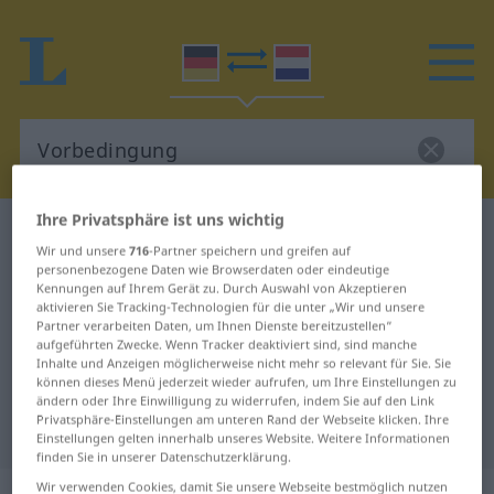
Ihre Privatsphäre ist uns wichtig
Deutsch-Niederländisch Wörterbuch
Wir und unsere
716
-Partner speichern und greifen auf
Vorbedingung
personenbezogene Daten wie Browserdaten oder eindeutige
Kennungen auf Ihrem Gerät zu. Durch Auswahl von Akzeptieren
Deutsch-Niederländisch
aktivieren Sie Tracking-Technologien für die unter „Wir und unsere
Übersetzung für "Vorbedingung"
Partner verarbeiten Daten, um Ihnen Dienste bereitzustellen“
aufgeführten Zwecke. Wenn Tracker deaktiviert sind, sind manche
Inhalte und Anzeigen möglicherweise nicht mehr so relevant für Sie. Sie
können dieses Menü jederzeit wieder aufrufen, um Ihre Einstellungen zu
"Vorbedingung" Niederländisch
ändern oder Ihre Einwilligung zu widerrufen, indem Sie auf den Link
Privatsphäre-Einstellungen am unteren Rand der Webseite klicken. Ihre
Übersetzung
Einstellungen gelten innerhalb unseres Website. Weitere Informationen
finden Sie in unserer Datenschutzerklärung.
Wir verwenden Cookies, damit Sie unsere Webseite bestmöglich nutzen