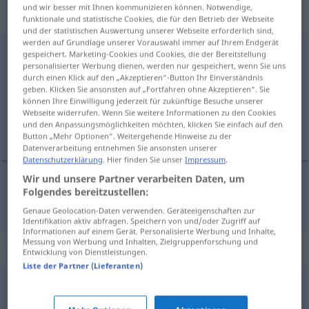
„Vorbedingung“
: Femininum,
und wir besser mit Ihnen kommunizieren können. Notwendige,
weiblich
funktionale und statistische Cookies, die für den Betrieb der Webseite
und der statistischen Auswertung unserer Webseite erforderlich sind,
werden auf Grundlage unserer Vorauswahl immer auf Ihrem Endgerät
Vorbedingung
gespeichert. Marketing-Cookies und Cookies, die der Bereitstellung
f
personalisierter Werbung dienen, werden nur gespeichert, wenn Sie uns
durch einen Klick auf den „Akzeptieren“-Button Ihr Einverständnis
Übersicht aller Übersetzungen
geben. Klicken Sie ansonsten auf „Fortfahren ohne Akzeptieren“. Sie
(Für mehr Details die Übersetzung anklicken/antippen)
können Ihre Einwilligung jederzeit für zukünftige Besuche unserer
Webseite widerrufen. Wenn Sie weitere Informationen zu den Cookies
und den Anpassungsmöglichkeiten möchten, klicken Sie einfach auf den
voorwaarde vooraf
Button „Mehr Optionen“. Weitergehende Hinweise zu der
Datenverarbeitung entnehmen Sie ansonsten unserer
Datenschutzerklärung
. Hier finden Sie unser
Impressum
.
Wir und unsere Partner verarbeiten Daten, um
Folgendes bereitzustellen:
voorwaarde
(vooraf)
Vorbedingung
Genaue Geolocation-Daten verwenden. Geräteeigenschaften zur
Identifikation aktiv abfragen. Speichern von und/oder Zugriff auf
Informationen auf einem Gerät. Personalisierte Werbung und Inhalte,
Messung von Werbung und Inhalten, Zielgruppenforschung und
Synonyme für "Vorbedingung"
Entwicklung von Dienstleistungen.
Liste der Partner (Lieferanten)
Notwendigkeit
,
Prämisse
,
Axiom (fachspr.)
,
These
,