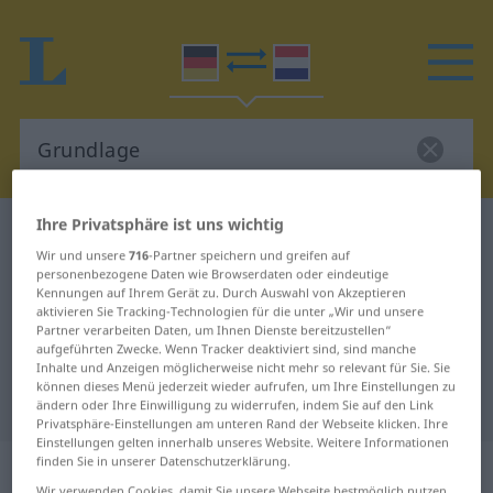
Ihre Privatsphäre ist uns wichtig
Deutsch-Niederländisch Wörterbuch
Grundlage
Wir und unsere
716
-Partner speichern und greifen auf
Deutsch-Niederländisch
personenbezogene Daten wie Browserdaten oder eindeutige
Kennungen auf Ihrem Gerät zu. Durch Auswahl von Akzeptieren
Übersetzung für "Grundlage"
aktivieren Sie Tracking-Technologien für die unter „Wir und unsere
Partner verarbeiten Daten, um Ihnen Dienste bereitzustellen“
aufgeführten Zwecke. Wenn Tracker deaktiviert sind, sind manche
"Grundlage" Niederländisch
Inhalte und Anzeigen möglicherweise nicht mehr so relevant für Sie. Sie
können dieses Menü jederzeit wieder aufrufen, um Ihre Einstellungen zu
Übersetzung
ändern oder Ihre Einwilligung zu widerrufen, indem Sie auf den Link
Privatsphäre-Einstellungen am unteren Rand der Webseite klicken. Ihre
Einstellungen gelten innerhalb unseres Website. Weitere Informationen
„Grundlage“
: Femininum, weiblich
finden Sie in unserer Datenschutzerklärung.
Wir verwenden Cookies, damit Sie unsere Webseite bestmöglich nutzen