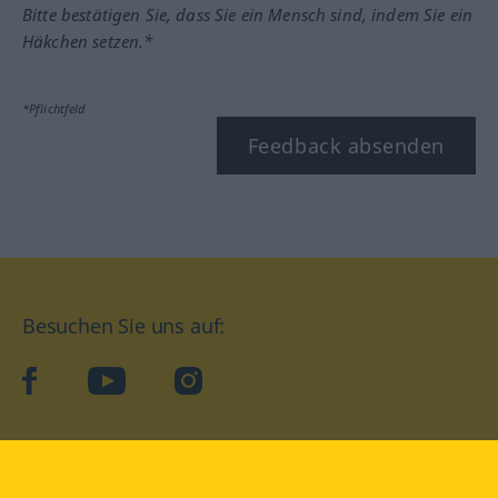
Bitte bestätigen Sie, dass Sie ein Mensch sind, indem Sie ein
Häkchen setzen.*
*Pflichtfeld
Feedback absenden
Besuchen Sie uns auf:
facebook
YouTube
Instagram