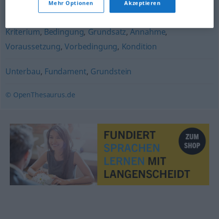
Mehr Optionen
Akzeptieren
Notwendigkeit
,
Prämisse
,
Axiom (fachspr.)
,
These
,
Kriterium
,
Bedingung
,
Grundsatz
,
Annahme
,
Voraussetzung
,
Vorbedingung
,
Kondition
Unterbau
,
Fundament
,
Grundstein
© OpenThesaurus.de