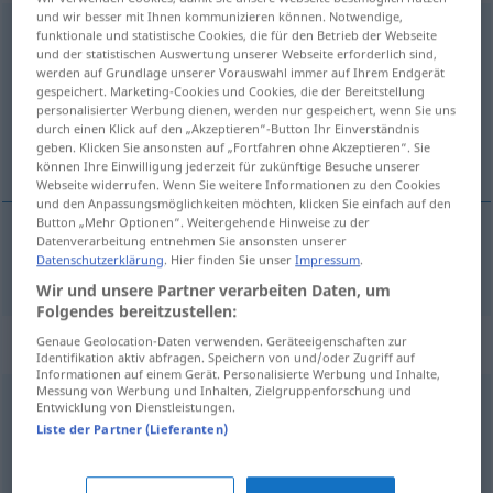
und wir besser mit Ihnen kommunizieren können. Notwendige,
Grundlage
f
funktionale und statistische Cookies, die für den Betrieb der Webseite
und der statistischen Auswertung unserer Webseite erforderlich sind,
Übersicht aller Übersetzungen
werden auf Grundlage unserer Vorauswahl immer auf Ihrem Endgerät
gespeichert. Marketing-Cookies und Cookies, die der Bereitstellung
(Für mehr Details die Übersetzung anklicken/antippen)
personalisierter Werbung dienen, werden nur gespeichert, wenn Sie uns
durch einen Klick auf den „Akzeptieren“-Button Ihr Einverständnis
grondslag
geben. Klicken Sie ansonsten auf „Fortfahren ohne Akzeptieren“. Sie
können Ihre Einwilligung jederzeit für zukünftige Besuche unserer
Webseite widerrufen. Wenn Sie weitere Informationen zu den Cookies
und den Anpassungsmöglichkeiten möchten, klicken Sie einfach auf den
Button „Mehr Optionen“. Weitergehende Hinweise zu der
Datenverarbeitung entnehmen Sie ansonsten unserer
Datenschutzerklärung
. Hier finden Sie unser
Impressum
.
grondslag
Grundlage
Wir und unsere Partner verarbeiten Daten, um
Folgendes bereitzustellen:
Synonyme für "Grundlage"
Genaue Geolocation-Daten verwenden. Geräteeigenschaften zur
Identifikation aktiv abfragen. Speichern von und/oder Zugriff auf
Informationen auf einem Gerät. Personalisierte Werbung und Inhalte,
Messung von Werbung und Inhalten, Zielgruppenforschung und
Entwicklung von Dienstleistungen.
Abc (fig.)
,
Fundament
,
Basis
,
Kanon
,
Grundwortschatz
Liste der Partner (Lieferanten)
Grundstein (fig.)
,
Ausgangspunkt
,
Basis