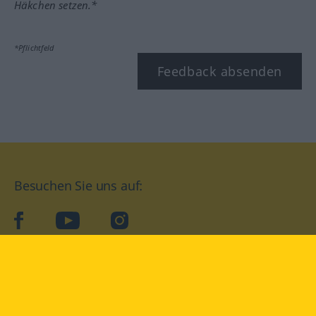
Häkchen setzen.*
*Pflichtfeld
Feedback absenden
Besuchen Sie uns auf:
facebook
YouTube
Instagram
Langenscheidt