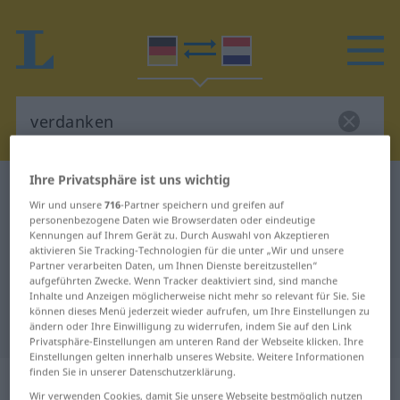
Ihre Privatsphäre ist uns wichtig
Deutsch-Niederländisch Wörterbuch
verdanken
Wir und unsere
716
-Partner speichern und greifen auf
Deutsch-Niederländisch
personenbezogene Daten wie Browserdaten oder eindeutige
Kennungen auf Ihrem Gerät zu. Durch Auswahl von Akzeptieren
Übersetzung für "verdanken"
aktivieren Sie Tracking-Technologien für die unter „Wir und unsere
Partner verarbeiten Daten, um Ihnen Dienste bereitzustellen“
aufgeführten Zwecke. Wenn Tracker deaktiviert sind, sind manche
"verdanken" Niederländisch
Inhalte und Anzeigen möglicherweise nicht mehr so relevant für Sie. Sie
können dieses Menü jederzeit wieder aufrufen, um Ihre Einstellungen zu
Übersetzung
ändern oder Ihre Einwilligung zu widerrufen, indem Sie auf den Link
Privatsphäre-Einstellungen am unteren Rand der Webseite klicken. Ihre
Einstellungen gelten innerhalb unseres Website. Weitere Informationen
finden Sie in unserer Datenschutzerklärung.
„verdanken“
Wir verwenden Cookies, damit Sie unsere Webseite bestmöglich nutzen