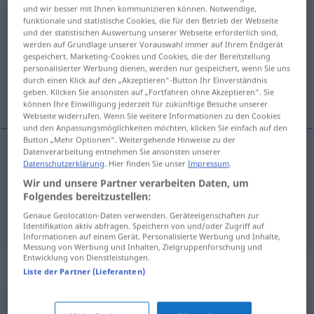
und wir besser mit Ihnen kommunizieren können. Notwendige,
verdanken
<
verdanken
>
funktionale und statistische Cookies, die für den Betrieb der Webseite
und der statistischen Auswertung unserer Webseite erforderlich sind,
werden auf Grundlage unserer Vorauswahl immer auf Ihrem Endgerät
Übersicht aller Übersetzungen
gespeichert. Marketing-Cookies und Cookies, die der Bereitstellung
(Für mehr Details die Übersetzung anklicken/antippen)
personalisierter Werbung dienen, werden nur gespeichert, wenn Sie uns
durch einen Klick auf den „Akzeptieren“-Button Ihr Einverständnis
geben. Klicken Sie ansonsten auf „Fortfahren ohne Akzeptieren“. Sie
iets aan iemand te danken hebben
können Ihre Einwilligung jederzeit für zukünftige Besuche unserer
Webseite widerrufen. Wenn Sie weitere Informationen zu den Cookies
und den Anpassungsmöglichkeiten möchten, klicken Sie einfach auf den
Button „Mehr Optionen“. Weitergehende Hinweise zu der
Datenverarbeitung entnehmen Sie ansonsten unserer
Beispiele
Datenschutzerklärung
. Hier finden Sie unser
Impressum
.
jemandem
etwas
verdanken
Wir und unsere Partner verarbeiten Daten, um
Folgendes bereitzustellen:
iets aan iemand te
danken
hebben
Genaue Geolocation-Daten verwenden. Geräteeigenschaften zur
Identifikation aktiv abfragen. Speichern von und/oder Zugriff auf
Informationen auf einem Gerät. Personalisierte Werbung und Inhalte,
Messung von Werbung und Inhalten, Zielgruppenforschung und
Entwicklung von Dienstleistungen.
Synonyme für "verdanken"
Liste der Partner (Lieferanten)