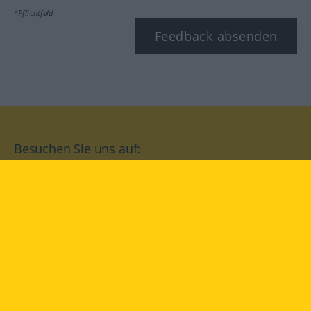
*Pflichtfeld
Feedback absenden
Besuchen Sie uns auf:
facebook
YouTube
Instagram
Langenscheidt
NUTZUNGSBEDINGUNGEN