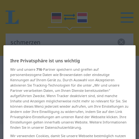
Ihre Privatsphäre ist uns wichtig
Deutsch-Niederländisch Wörterbuch
schmerzen
Wir und unsere
716
-Partner speichern und greifen auf
Deutsch-Niederländisch
personenbezogene Daten wie Browserdaten oder eindeutige
Kennungen auf Ihrem Gerät zu. Durch Auswahl von Akzeptieren
Übersetzung für "schmerzen"
aktivieren Sie Tracking-Technologien für die unter „Wir und unsere
Partner verarbeiten Daten, um Ihnen Dienste bereitzustellen“
aufgeführten Zwecke. Wenn Tracker deaktiviert sind, sind manche
Inhalte und Anzeigen möglicherweise nicht mehr so relevant für Sie. Sie
"schmerzen" Niederländisch
können dieses Menü jederzeit wieder aufrufen, um Ihre Einstellungen zu
ändern oder Ihre Einwilligung zu widerrufen, indem Sie auf den Link
Übersetzung
Privatsphäre-Einstellungen am unteren Rand der Webseite klicken. Ihre
Einstellungen gelten innerhalb unseres Website. Weitere Informationen
finden Sie in unserer Datenschutzerklärung.
„schmerzen“
Wir verwenden Cookies, damit Sie unsere Webseite bestmöglich nutzen