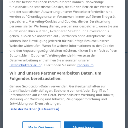
und wir besser mit Ihnen kommunizieren können. Notwendige,
funktionale und statistische Cookies, die für den Betrieb der Webseite
schmerzen
<
-t
>
und der statistischen Auswertung unserer Webseite erforderlich sind,
werden auf Grundlage unserer Vorauswahl immer auf Ihrem Endgerät
Übersicht aller Übersetzungen
gespeichert. Marketing-Cookies und Cookies, die der Bereitstellung
personalisierter Werbung dienen, werden nur gespeichert, wenn Sie uns
(Für mehr Details die Übersetzung anklicken/antippen)
durch einen Klick auf den „Akzeptieren“-Button Ihr Einverständnis
geben. Klicken Sie ansonsten auf „Fortfahren ohne Akzeptieren“. Sie
pijn doen, verdriet doen
können Ihre Einwilligung jederzeit für zukünftige Besuche unserer
Webseite widerrufen. Wenn Sie weitere Informationen zu den Cookies
und den Anpassungsmöglichkeiten möchten, klicken Sie einfach auf den
Button „Mehr Optionen“. Weitergehende Hinweise zu der
Datenverarbeitung entnehmen Sie ansonsten unserer
Datenschutzerklärung
. Hier finden Sie unser
Impressum
.
pijn
doen
schmerzen
Wir und unsere Partner verarbeiten Daten, um
Folgendes bereitzustellen:
verdriet
doen
schmerzen
Genaue Geolocation-Daten verwenden. Geräteeigenschaften zur
Identifikation aktiv abfragen. Speichern von und/oder Zugriff auf
Informationen auf einem Gerät. Personalisierte Werbung und Inhalte,
Messung von Werbung und Inhalten, Zielgruppenforschung und
Synonyme für "schmerzen"
Entwicklung von Dienstleistungen.
Liste der Partner (Lieferanten)
wehtun
Mehr Optionen
Akzeptieren