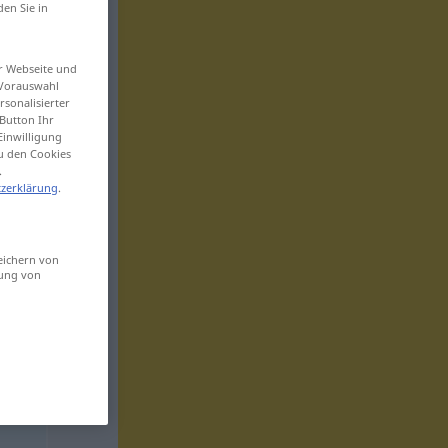
den Sie in
er Webseite und
 Vorauswahl
sonalisierter
Button Ihr
Einwilligung
zu den Cookies
.
zerklärung
.
eichern von
sung von