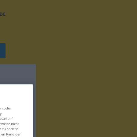
DE
en oder
g-
ustellen“
rweise nicht
en zu ändern
eren Rand der