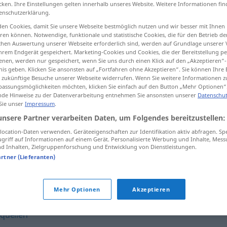
cken. Ihre Einstellungen gelten innerhalb unseres Website. Weitere Informationen fin
enschutzerklärung.
en Cookies, damit Sie unsere Webseite bestmöglich nutzen und wir besser mit Ihnen
en können. Notwendige, funktionale und statistische Cookies, die für den Betrieb d
tippen)
ischen Auswertung unserer Webseite erforderlich sind, werden auf Grundlage unserer
hrem Endgerät gespeichert. Marketing-Cookies und Cookies, die der Bereitstellung per
nen, werden nur gespeichert, wenn Sie uns durch einen Klick auf den „Akzeptieren“-
nis geben. Klicken Sie ansonsten auf „Fortfahren ohne Akzeptieren“. Sie können Ihre 
ür zukünftige Besuche unserer Webseite widerrufen. Wenn Sie weitere Informationen 
assungsmöglichkeiten möchten, klicken Sie einfach auf den Button „Mehr Optionen“
de Hinweise zu der Datenverarbeitung entnehmen Sie ansonsten unserer
Datenschut
 Sie unser
Impressum
.
rinnen
unsere Partner verarbeiten Daten, um Folgendes bereitzustellen:
ocation-Daten verwenden. Geräteeigenschaften zur Identifikation aktiv abfragen. Sp
griff auf Informationen auf einem Gerät. Personalisierte Werbung und Inhalte, Mes
rinnen
Geld
 Inhalten, Zielgruppenforschung und Entwicklung von Dienstleistungen.
artner (Lieferanten)
Mehr Optionen
Akzeptieren
quellen