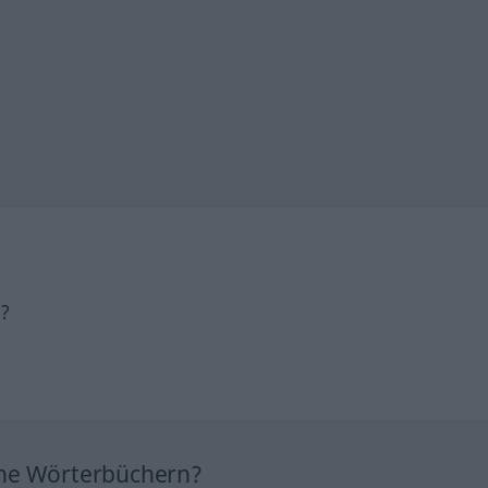
h?
ine Wörterbüchern?