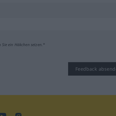
m Sie ein Häkchen setzen.*
Feedback absend