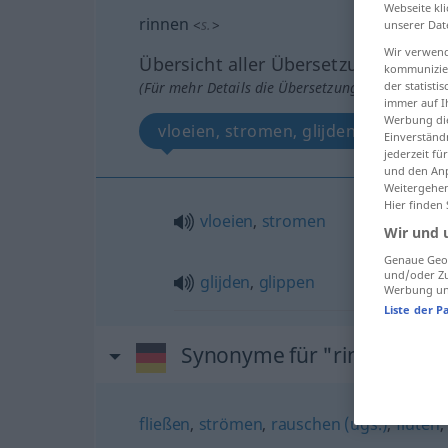
Webseite kli
rinnen
<
s.
>
unserer Dat
Wir verwend
Übersicht aller Übersetzungen
kommunizier
(Für mehr Details die Übersetzung anklicken/an
der statist
immer auf I
Werbung die
vloeien, stromen, glijden, glippen
Einverständ
jederzeit f
und den Anp
Weitergehen
Hier finden
vloeien
,
stromen
Wir und 
Genaue Geol
und/oder Zu
glijden
,
glippen
Werbung und
Liste der P
Synonyme für "rinnen"
fließen
,
strömen
,
rauschen (ugs.)
,
fluten
,