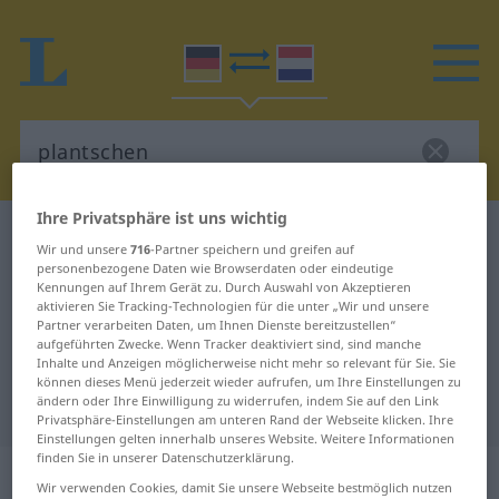
Ihre Privatsphäre ist uns wichtig
Deutsch-Niederländisch Wörterbuch
plantschen
Wir und unsere
716
-Partner speichern und greifen auf
Deutsch-Niederländisch
personenbezogene Daten wie Browserdaten oder eindeutige
Kennungen auf Ihrem Gerät zu. Durch Auswahl von Akzeptieren
Übersetzung für "plantschen"
aktivieren Sie Tracking-Technologien für die unter „Wir und unsere
Partner verarbeiten Daten, um Ihnen Dienste bereitzustellen“
aufgeführten Zwecke. Wenn Tracker deaktiviert sind, sind manche
Inhalte und Anzeigen möglicherweise nicht mehr so relevant für Sie. Sie
"plantschen" Niederländisch
können dieses Menü jederzeit wieder aufrufen, um Ihre Einstellungen zu
ändern oder Ihre Einwilligung zu widerrufen, indem Sie auf den Link
Übersetzung
Privatsphäre-Einstellungen am unteren Rand der Webseite klicken. Ihre
Einstellungen gelten innerhalb unseres Website. Weitere Informationen
finden Sie in unserer Datenschutzerklärung.
„plantschen
etc
“
Wir verwenden Cookies, damit Sie unsere Webseite bestmöglich nutzen