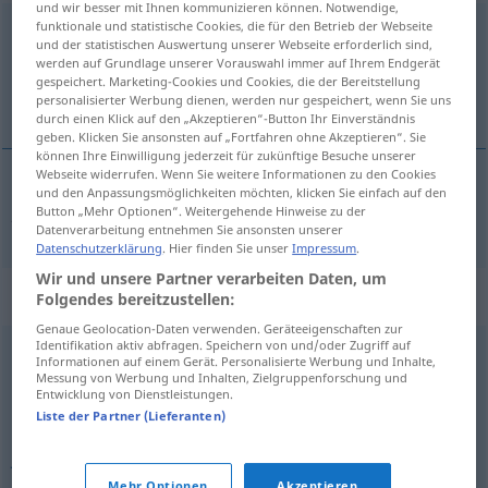
und wir besser mit Ihnen kommunizieren können. Notwendige,
funktionale und statistische Cookies, die für den Betrieb der Webseite
plantschen
und der statistischen Auswertung unserer Webseite erforderlich sind,
werden auf Grundlage unserer Vorauswahl immer auf Ihrem Endgerät
Übersicht aller Übersetzungen
gespeichert. Marketing-Cookies und Cookies, die der Bereitstellung
personalisierter Werbung dienen, werden nur gespeichert, wenn Sie uns
(Für mehr Details die Übersetzung anklicken/antippen)
durch einen Klick auf den „Akzeptieren“-Button Ihr Einverständnis
geben. Klicken Sie ansonsten auf „Fortfahren ohne Akzeptieren“. Sie
können Ihre Einwilligung jederzeit für zukünftige Besuche unserer
Webseite widerrufen. Wenn Sie weitere Informationen zu den Cookies
und den Anpassungsmöglichkeiten möchten, klicken Sie einfach auf den
etc
planschen
plantschen
→ siehe „
“
Button „Mehr Optionen“. Weitergehende Hinweise zu der
Datenverarbeitung entnehmen Sie ansonsten unserer
Datenschutzerklärung
. Hier finden Sie unser
Impressum
.
Wir und unsere Partner verarbeiten Daten, um
Synonyme für "plantschen"
Folgendes bereitzustellen:
Genaue Geolocation-Daten verwenden. Geräteeigenschaften zur
Identifikation aktiv abfragen. Speichern von und/oder Zugriff auf
Informationen auf einem Gerät. Personalisierte Werbung und Inhalte,
planschen
,
plätschern
Messung von Werbung und Inhalten, Zielgruppenforschung und
Entwicklung von Dienstleistungen.
Liste der Partner (Lieferanten)
baden
,
schwimmen
,
rinnen (von Haarwild) (fachspr.,
Jägersprache)
,
paddeln (ugs.)
Mehr Optionen
Akzeptieren