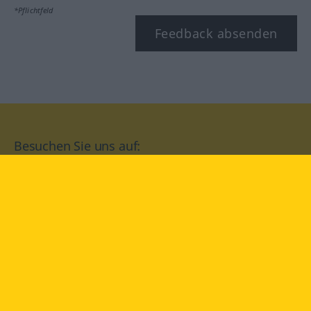
*Pflichtfeld
Feedback absenden
Besuchen Sie uns auf:
facebook
YouTube
Instagram
Langenscheidt
NUTZUNGSBEDINGUNGEN