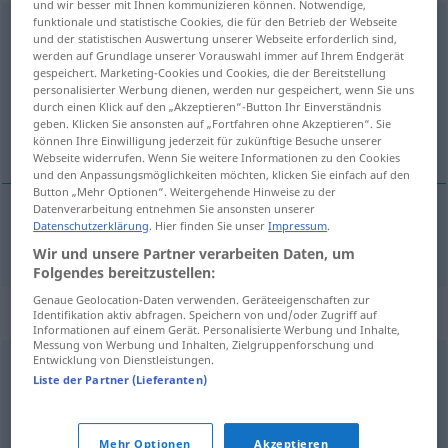
und wir besser mit Ihnen kommunizieren können. Notwendige,
funktionale und statistische Cookies, die für den Betrieb der Webseite
Raffgier
f
und der statistischen Auswertung unserer Webseite erforderlich sind,
werden auf Grundlage unserer Vorauswahl immer auf Ihrem Endgerät
Übersicht aller Übersetzungen
gespeichert. Marketing-Cookies und Cookies, die der Bereitstellung
personalisierter Werbung dienen, werden nur gespeichert, wenn Sie uns
(Für mehr Details die Übersetzung anklicken/antippen)
durch einen Klick auf den „Akzeptieren“-Button Ihr Einverständnis
geben. Klicken Sie ansonsten auf „Fortfahren ohne Akzeptieren“. Sie
hebzucht
können Ihre Einwilligung jederzeit für zukünftige Besuche unserer
Webseite widerrufen. Wenn Sie weitere Informationen zu den Cookies
und den Anpassungsmöglichkeiten möchten, klicken Sie einfach auf den
Button „Mehr Optionen“. Weitergehende Hinweise zu der
Datenverarbeitung entnehmen Sie ansonsten unserer
Datenschutzerklärung
. Hier finden Sie unser
Impressum
.
hebzucht
Raffgier
Wir und unsere Partner verarbeiten Daten, um
Folgendes bereitzustellen:
Genaue Geolocation-Daten verwenden. Geräteeigenschaften zur
Synonyme für "Raffgier"
Identifikation aktiv abfragen. Speichern von und/oder Zugriff auf
Informationen auf einem Gerät. Personalisierte Werbung und Inhalte,
Messung von Werbung und Inhalten, Zielgruppenforschung und
Entwicklung von Dienstleistungen.
Gier
,
Habsucht
,
Habgier
Liste der Partner (Lieferanten)
© OpenThesaurus.de
Mehr Optionen
Akzeptieren