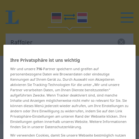
Ihre Privatsphäre ist uns wichtig
Deutsch-Niederländisch Wörterbuch
Raffgier
Wir und unsere
716
-Partner speichern und greifen auf
Deutsch-Niederländisch
personenbezogene Daten wie Browserdaten oder eindeutige
Kennungen auf Ihrem Gerät zu. Durch Auswahl von Akzeptieren
Übersetzung für "Raffgier"
aktivieren Sie Tracking-Technologien für die unter „Wir und unsere
Partner verarbeiten Daten, um Ihnen Dienste bereitzustellen“
aufgeführten Zwecke. Wenn Tracker deaktiviert sind, sind manche
Inhalte und Anzeigen möglicherweise nicht mehr so relevant für Sie. Sie
"Raffgier" Niederländisch
können dieses Menü jederzeit wieder aufrufen, um Ihre Einstellungen zu
ändern oder Ihre Einwilligung zu widerrufen, indem Sie auf den Link
Übersetzung
Privatsphäre-Einstellungen am unteren Rand der Webseite klicken. Ihre
Einstellungen gelten innerhalb unseres Website. Weitere Informationen
finden Sie in unserer Datenschutzerklärung.
„Raffgier“
: Femininum, weiblich
Wir verwenden Cookies, damit Sie unsere Webseite bestmöglich nutzen