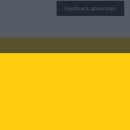
Feedback absenden
Besuchen Sie uns auf:
facebook
YouTube
Instagram
Langenscheidt
NUTZUNGSBEDINGUNGEN