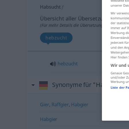
Webseite kli
unserer Dat
Habsucht
f
Wir verwend
Übersicht aller Übersetzungen
kommunizier
der statist
(Für mehr Details die Übersetzung anklicken/an
immer auf I
Werbung die
hebzucht
Einverständ
jederzeit f
und den Anp
Weitergehen
Hier finden
hebzucht
Wir und 
Genaue Geol
und/oder Zu
Werbung und
Synonyme für "Habsucht"
Liste der P
Gier
,
Raffgier
,
Habgier
Habgier