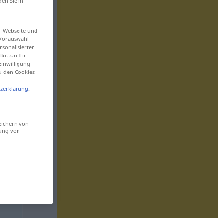
den Sie in
er Webseite und
 Vorauswahl
sonalisierter
Button Ihr
Einwilligung
zu den Cookies
.
zerklärung
.
eichern von
sung von