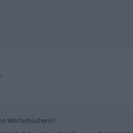
h?
ine Wörterbüchern?