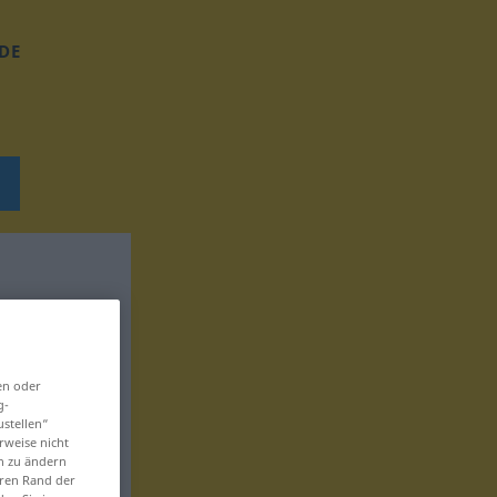
DE
en oder
g-
ustellen“
rweise nicht
en zu ändern
eren Rand der