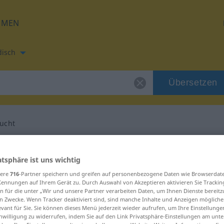
HMEN
disch
Übersetzen
ucht
etzung für "Habsucht"
atsphäre ist uns wichtig
sere
716
-Partner speichern und greifen auf personenbezogene Daten wie Browserdat
ersetzung
Kennungen auf Ihrem Gerät zu. Durch Auswahl von Akzeptieren aktivieren Sie Trackin
n für die unter „Wir und unsere Partner verarbeiten Daten, um Ihnen Dienste bereitz
n Zwecke. Wenn Tracker deaktiviert sind, sind manche Inhalte und Anzeigen mögliche
iblich
evant für Sie. Sie können dieses Menü jederzeit wieder aufrufen, um Ihre Einstellung
inwilligung zu widerrufen, indem Sie auf den Link Privatsphäre-Einstellungen am unt