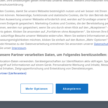
cken. Ihre Einstellungen gelten innerhalb unseres Website. Weitere Informationen fin
enschutzerklärung.
en Cookies, damit Sie unsere Webseite bestmöglich nutzen und wir besser mit Ihnen
en können. Notwendige, funktionale und statistische Cookies, die für den Betrieb d
ischen Auswertung unserer Webseite erforderlich sind, werden auf Grundlage unserer
tippen)
hrem Endgerät gespeichert. Marketing-Cookies und Cookies, die der Bereitstellung per
nen, werden nur gespeichert, wenn Sie uns durch einen Klick auf den „Akzeptieren“-
nis geben. Klicken Sie ansonsten auf „Fortfahren ohne Akzeptieren“. Sie können Ihre 
ür zukünftige Besuche unserer Webseite widerrufen. Wenn Sie weitere Informationen 
assungsmöglichkeiten möchten, klicken Sie einfach auf den Button „Mehr Optionen“
de Hinweise zu der Datenverarbeitung entnehmen Sie ansonsten unserer
Datenschut
 Sie unser
Impressum
.
Habsucht
unsere Partner verarbeiten Daten, um Folgendes bereitzustellen:
ocation-Daten verwenden. Geräteeigenschaften zur Identifikation aktiv abfragen. Sp
griff auf Informationen auf einem Gerät. Personalisierte Werbung und Inhalte, Mes
 Inhalten, Zielgruppenforschung und Entwicklung von Dienstleistungen.
artner (Lieferanten)
Mehr Optionen
Akzeptieren