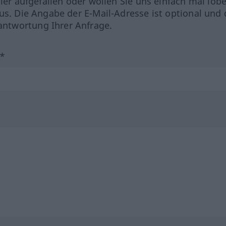
hler aufgefallen oder wollen Sie uns einfach mal lob
us. Die Angabe der E-Mail-Adresse ist optional und 
ntwortung Ihrer Anfrage.
?*