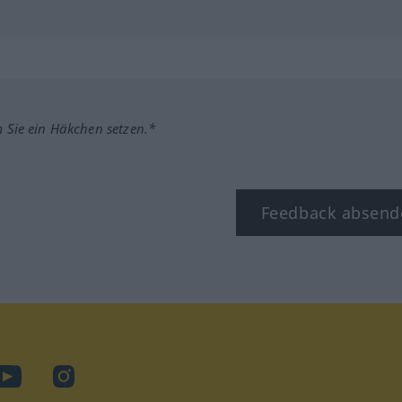
m Sie ein Häkchen setzen.*
Feedback absend
ook
YouTube
Instagram