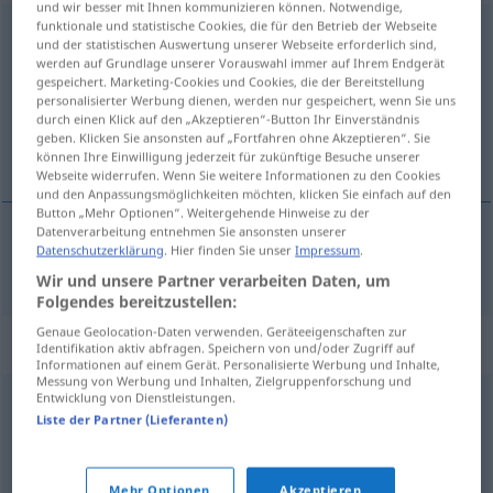
und wir besser mit Ihnen kommunizieren können. Notwendige,
funktionale und statistische Cookies, die für den Betrieb der Webseite
Passion
[-ˈsĭoːn]
f
und der statistischen Auswertung unserer Webseite erforderlich sind,
werden auf Grundlage unserer Vorauswahl immer auf Ihrem Endgerät
Übersicht aller Übersetzungen
gespeichert. Marketing-Cookies und Cookies, die der Bereitstellung
personalisierter Werbung dienen, werden nur gespeichert, wenn Sie uns
(Für mehr Details die Übersetzung anklicken/antippen)
durch einen Klick auf den „Akzeptieren“-Button Ihr Einverständnis
geben. Klicken Sie ansonsten auf „Fortfahren ohne Akzeptieren“. Sie
passie
können Ihre Einwilligung jederzeit für zukünftige Besuche unserer
Webseite widerrufen. Wenn Sie weitere Informationen zu den Cookies
und den Anpassungsmöglichkeiten möchten, klicken Sie einfach auf den
Button „Mehr Optionen“. Weitergehende Hinweise zu der
Datenverarbeitung entnehmen Sie ansonsten unserer
Datenschutzerklärung
. Hier finden Sie unser
Impressum
.
passie
Passion
a.
REL
Wir und unsere Partner verarbeiten Daten, um
Folgendes bereitzustellen:
Genaue Geolocation-Daten verwenden. Geräteeigenschaften zur
Synonyme für "Passion"
Identifikation aktiv abfragen. Speichern von und/oder Zugriff auf
Informationen auf einem Gerät. Personalisierte Werbung und Inhalte,
Messung von Werbung und Inhalten, Zielgruppenforschung und
Entwicklung von Dienstleistungen.
Leidenschaft
,
Feuer
,
Eifer
,
Heftigkeit
,
Dynamik
,
Tatkraft
,
Liste der Partner (Lieferanten)
Energie
Mehr Optionen
Akzeptieren