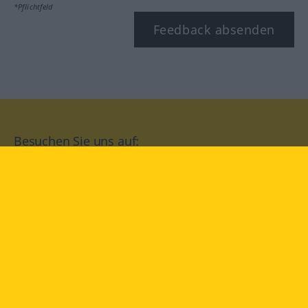
*Pflichtfeld
Feedback absenden
Besuchen Sie uns auf:
facebook
YouTube
Instagram
Langenscheidt
NUTZUNGSBEDINGUNGEN