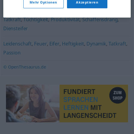
Mehr Optionen
Akzeptieren
Leistungsfähigkeit
Tatkraft
,
Tüchtigkeit
,
Produktivität
,
Schaffensdrang
,
Diensteifer
Leidenschaft
,
Feuer
,
Eifer
,
Heftigkeit
,
Dynamik
,
Tatkraft
,
Passion
© OpenThesaurus.de