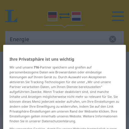
Ihre Privatsphäre ist uns wichtig
Deutsch-Niederländisch Wörterbuch
Energie
Wir und unsere
716
-Partner speichern und greifen auf
Deutsch-Niederländisch
personenbezogene Daten wie Browserdaten oder eindeutige
Kennungen auf Ihrem Gerät zu. Durch Auswahl von Akzeptieren
Übersetzung für "Energie"
aktivieren Sie Tracking-Technologien für die unter „Wir und unsere
Partner verarbeiten Daten, um Ihnen Dienste bereitzustellen“
aufgeführten Zwecke. Wenn Tracker deaktiviert sind, sind manche
"Energie" Niederländisch
Inhalte und Anzeigen möglicherweise nicht mehr so relevant für Sie. Sie
können dieses Menü jederzeit wieder aufrufen, um Ihre Einstellungen zu
Übersetzung
ändern oder Ihre Einwilligung zu widerrufen, indem Sie auf den Link
Privatsphäre-Einstellungen am unteren Rand der Webseite klicken. Ihre
Einstellungen gelten innerhalb unseres Website. Weitere Informationen
„Energie“
: Femininum, weiblich
finden Sie in unserer Datenschutzerklärung.
Wir verwenden Cookies, damit Sie unsere Webseite bestmöglich nutzen