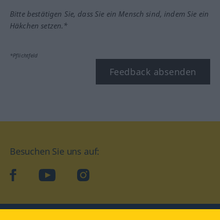
Bitte bestätigen Sie, dass Sie ein Mensch sind, indem Sie ein
Häkchen setzen.*
*Pflichtfeld
Feedback absenden
Besuchen Sie uns auf:
facebook
YouTube
Instagram