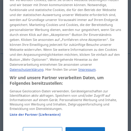
und wir besser mit Ihnen kommunizieren können. Notwendige,
Energie
[-ˈgiː]
f
funktionale und statistische Cookies, die für den Betrieb der Webseite
und der statistischen Auswertung unserer Webseite erforderlich sind,
Übersicht aller Übersetzungen
werden auf Grundlage unserer Vorauswahl immer auf Ihrem Endgerät
gespeichert. Marketing-Cookies und Cookies, die der Bereitstellung
(Für mehr Details die Übersetzung anklicken/antippen)
personalisierter Werbung dienen, werden nur gespeichert, wenn Sie uns
durch einen Klick auf den „Akzeptieren“-Button Ihr Einverständnis
energie
geben. Klicken Sie ansonsten auf „Fortfahren ohne Akzeptieren“. Sie
können Ihre Einwilligung jederzeit für zukünftige Besuche unserer
Webseite widerrufen. Wenn Sie weitere Informationen zu den Cookies
und den Anpassungsmöglichkeiten möchten, klicken Sie einfach auf den
Button „Mehr Optionen“. Weitergehende Hinweise zu der
Datenverarbeitung entnehmen Sie ansonsten unserer
energie
Energie
a.
Datenschutzerklärung
. Hier finden Sie unser
Impressum
.
FIG
Wir und unsere Partner verarbeiten Daten, um
Folgendes bereitzustellen:
Synonyme für "Energie"
Genaue Geolocation-Daten verwenden. Geräteeigenschaften zur
Identifikation aktiv abfragen. Speichern von und/oder Zugriff auf
Informationen auf einem Gerät. Personalisierte Werbung und Inhalte,
Messung von Werbung und Inhalten, Zielgruppenforschung und
Entwicklung von Dienstleistungen.
Dynamik
,
Stärke
Liste der Partner (Lieferanten)
Kraft
,
Dampf (ugs.)
,
Schwung
,
Leistung
,