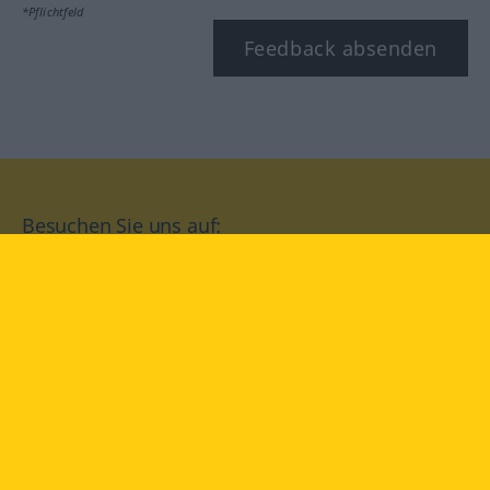
*Pflichtfeld
Feedback absenden
Besuchen Sie uns auf:
facebook
YouTube
Instagram
Langenscheidt
NUTZUNGSBEDINGUNGEN