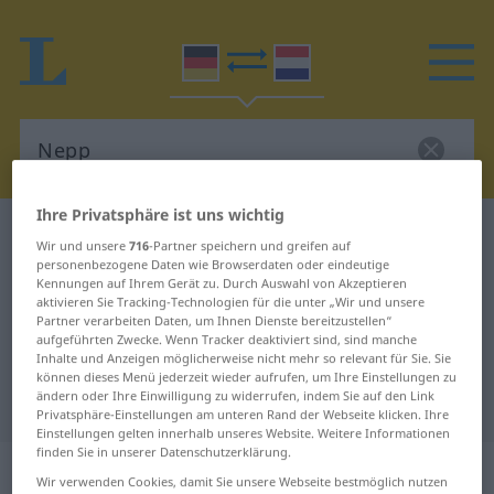
Ihre Privatsphäre ist uns wichtig
Deutsch-Niederländisch Wörterbuch
Nepp
Wir und unsere
716
-Partner speichern und greifen auf
Deutsch-Niederländisch
personenbezogene Daten wie Browserdaten oder eindeutige
Kennungen auf Ihrem Gerät zu. Durch Auswahl von Akzeptieren
Übersetzung für "Nepp"
aktivieren Sie Tracking-Technologien für die unter „Wir und unsere
Partner verarbeiten Daten, um Ihnen Dienste bereitzustellen“
aufgeführten Zwecke. Wenn Tracker deaktiviert sind, sind manche
Inhalte und Anzeigen möglicherweise nicht mehr so relevant für Sie. Sie
"Nepp" Niederländisch
können dieses Menü jederzeit wieder aufrufen, um Ihre Einstellungen zu
ändern oder Ihre Einwilligung zu widerrufen, indem Sie auf den Link
Übersetzung
Privatsphäre-Einstellungen am unteren Rand der Webseite klicken. Ihre
Einstellungen gelten innerhalb unseres Website. Weitere Informationen
finden Sie in unserer Datenschutzerklärung.
„Nepp“
: Maskulinum, männlich
Wir verwenden Cookies, damit Sie unsere Webseite bestmöglich nutzen