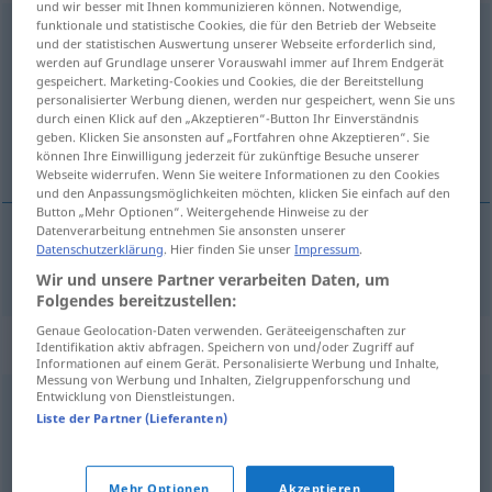
und wir besser mit Ihnen kommunizieren können. Notwendige,
funktionale und statistische Cookies, die für den Betrieb der Webseite
Nepp
m
<
-s
;
keine Pluralform
>
UMG
und der statistischen Auswertung unserer Webseite erforderlich sind,
werden auf Grundlage unserer Vorauswahl immer auf Ihrem Endgerät
Übersicht aller Übersetzungen
gespeichert. Marketing-Cookies und Cookies, die der Bereitstellung
personalisierter Werbung dienen, werden nur gespeichert, wenn Sie uns
(Für mehr Details die Übersetzung anklicken/antippen)
durch einen Klick auf den „Akzeptieren“-Button Ihr Einverständnis
geben. Klicken Sie ansonsten auf „Fortfahren ohne Akzeptieren“. Sie
nep, afzetterij
können Ihre Einwilligung jederzeit für zukünftige Besuche unserer
Webseite widerrufen. Wenn Sie weitere Informationen zu den Cookies
und den Anpassungsmöglichkeiten möchten, klicken Sie einfach auf den
Button „Mehr Optionen“. Weitergehende Hinweise zu der
Datenverarbeitung entnehmen Sie ansonsten unserer
Datenschutzerklärung
. Hier finden Sie unser
Impressum
.
nep
,
afzetterij
Nepp
Wir und unsere Partner verarbeiten Daten, um
Folgendes bereitzustellen:
Genaue Geolocation-Daten verwenden. Geräteeigenschaften zur
Synonyme für "Nepp"
Identifikation aktiv abfragen. Speichern von und/oder Zugriff auf
Informationen auf einem Gerät. Personalisierte Werbung und Inhalte,
Messung von Werbung und Inhalten, Zielgruppenforschung und
Entwicklung von Dienstleistungen.
Täuschung
,
Gaunerei
,
Betrug
,
Schwindel
,
Abzocke (ugs.)
,
Liste der Partner (Lieferanten)
Bauernfängerei (ugs.)
,
Manipulation
Mehr Optionen
Akzeptieren