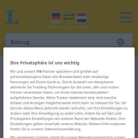
Ihre Privatsphäre ist uns wichtig
Deutsch-Niederländisch Wörterbuch
Betrug
Wir und unsere
716
-Partner speichern und greifen auf
Deutsch-Niederländisch
personenbezogene Daten wie Browserdaten oder eindeutige
Kennungen auf Ihrem Gerät zu. Durch Auswahl von Akzeptieren
Übersetzung für "Betrug"
aktivieren Sie Tracking-Technologien für die unter „Wir und unsere
Partner verarbeiten Daten, um Ihnen Dienste bereitzustellen“
aufgeführten Zwecke. Wenn Tracker deaktiviert sind, sind manche
"Betrug" Niederländisch
Inhalte und Anzeigen möglicherweise nicht mehr so relevant für Sie. Sie
können dieses Menü jederzeit wieder aufrufen, um Ihre Einstellungen zu
Übersetzung
ändern oder Ihre Einwilligung zu widerrufen, indem Sie auf den Link
Privatsphäre-Einstellungen am unteren Rand der Webseite klicken. Ihre
Einstellungen gelten innerhalb unseres Website. Weitere Informationen
finden Sie in unserer Datenschutzerklärung.
„Betrug“
: Maskulinum, männlich
Wir verwenden Cookies, damit Sie unsere Webseite bestmöglich nutzen