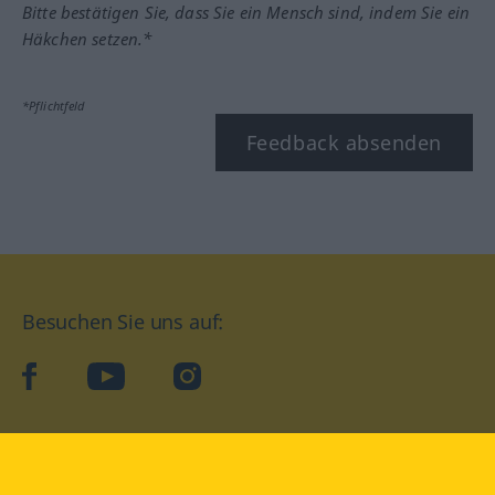
Bitte bestätigen Sie, dass Sie ein Mensch sind, indem Sie ein
Häkchen setzen.*
*Pflichtfeld
Feedback absenden
Besuchen Sie uns auf:
facebook
YouTube
Instagram