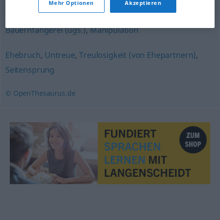
Mehr Optionen
Akzeptieren
Täuschung
,
Nepp
,
Gaunerei
,
Schwindel
,
Abzocke (ugs.)
,
Bauernfängerei (ugs.)
,
Manipulation
Ehebruch
,
Untreue
,
Treulosigkeit (von Ehepartnern)
,
Seitensprung
© OpenThesaurus.de