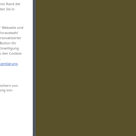
eren Rand der
den Sie in
er Webseite und
 Vorauswahl
sonalisierter
Button Ihr
Einwilligung
zu den Cookies
.
zerklärung
.
eichern von
sung von