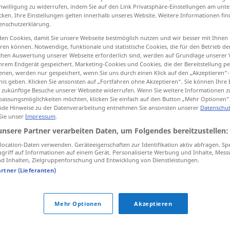
inwilligung zu widerrufen, indem Sie auf den Link Privatsphäre-Einstellungen am unt
cken. Ihre Einstellungen gelten innerhalb unseres Website. Weitere Informationen fin
enschutzerklärung.
en Cookies, damit Sie unsere Webseite bestmöglich nutzen und wir besser mit Ihnen
tippen)
en können. Notwendige, funktionale und statistische Cookies, die für den Betrieb d
ischen Auswertung unserer Webseite erforderlich sind, werden auf Grundlage unserer
hrem Endgerät gespeichert. Marketing-Cookies und Cookies, die der Bereitstellung per
nen, werden nur gespeichert, wenn Sie uns durch einen Klick auf den „Akzeptieren“-
nis geben. Klicken Sie ansonsten auf „Fortfahren ohne Akzeptieren“. Sie können Ihre 
ür zukünftige Besuche unserer Webseite widerrufen. Wenn Sie weitere Informationen 
assungsmöglichkeiten möchten, klicken Sie einfach auf den Button „Mehr Optionen“
de Hinweise zu der Datenverarbeitung entnehmen Sie ansonsten unserer
Datenschut
Länge
 Sie unser
Impressum
.
unsere Partner verarbeiten Daten, um Folgendes bereitzustellen:
Länge
zeitl
ocation-Daten verwenden. Geräteeigenschaften zur Identifikation aktiv abfragen. Sp
griff auf Informationen auf einem Gerät. Personalisierte Werbung und Inhalte, Mes
 Inhalten, Zielgruppenforschung und Entwicklung von Dienstleistungen.
artner (Lieferanten)
Länge
GRAM
Mehr Optionen
Akzeptieren
der Länge nach