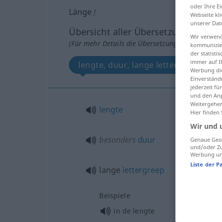
oder Ihre E
Länge
f
Webseite kli
unserer Dat
Übersicht aller Übersetzungen
Wir verwend
(Für mehr Details die Übersetzung anklicken/an
kommunizier
der statist
immer auf I
lengte, duur, lange lettergreep
Werbung die
Einverständ
jederzeit f
und den Anp
Weitergehen
lengte
Hier finden
Wir und 
besonders
duur
Genaue Geol
und/oder Zu
Werbung und
Liste der P
lange
lettergreep
Beispiele
in de lengte