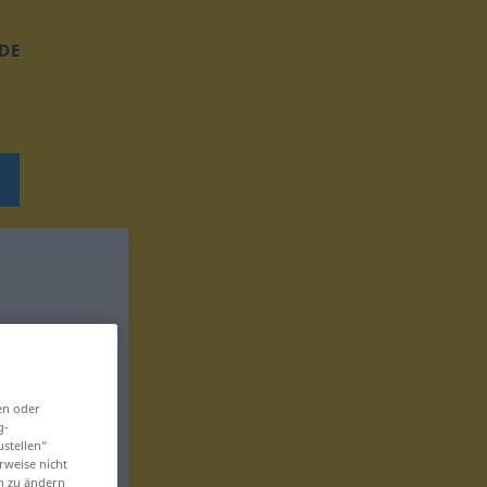
DE
en oder
g-
ustellen“
rweise nicht
en zu ändern