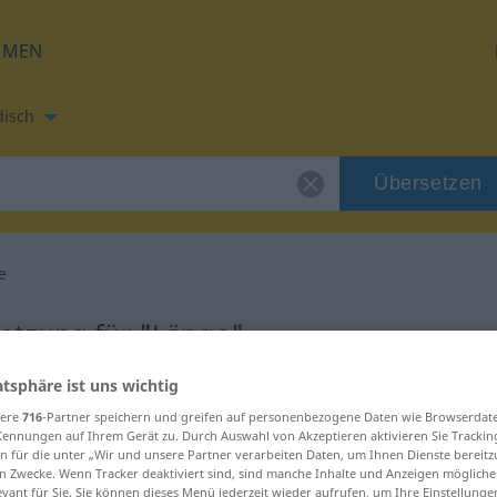
HMEN
disch
Übersetzen
e
etzung für "Länge"
atsphäre ist uns wichtig
etzung
sere
716
-Partner speichern und greifen auf personenbezogene Daten wie Browserdat
Kennungen auf Ihrem Gerät zu. Durch Auswahl von Akzeptieren aktivieren Sie Trackin
n für die unter „Wir und unsere Partner verarbeiten Daten, um Ihnen Dienste bereitz
ich
n Zwecke. Wenn Tracker deaktiviert sind, sind manche Inhalte und Anzeigen mögliche
evant für Sie. Sie können dieses Menü jederzeit wieder aufrufen, um Ihre Einstellung