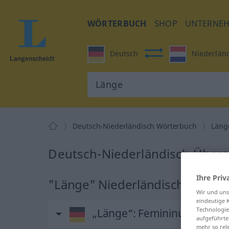
WÖRTERBUCH
SHOP
UNTERNE
Deutsch
Niederlän
Deutsch-Niederländisch Wörterbuch
Läng
Deutsch-Niederländisch Übers
Ihre Priv
"Länge" Niederländisch Übers
Wir und un
eindeutige 
Technologie
„Länge“
: Femininum, weibl
aufgeführte
mehr so rel