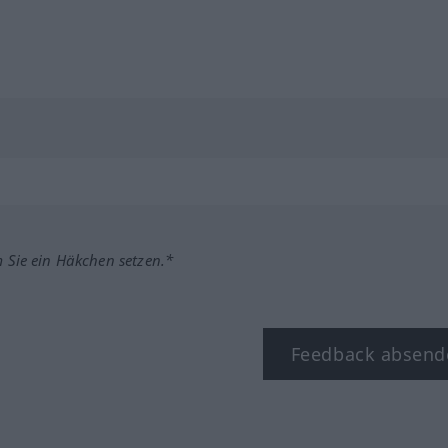
m Sie ein Häkchen setzen.*
Feedback absend