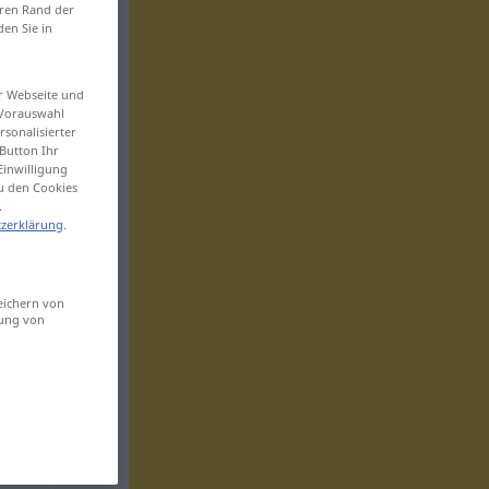
eren Rand der
den Sie in
er Webseite und
 Vorauswahl
sonalisierter
Button Ihr
Einwilligung
zu den Cookies
.
zerklärung
.
eichern von
sung von