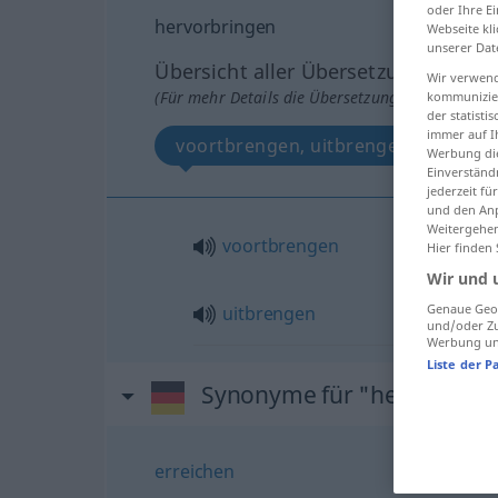
oder Ihre E
hervorbringen
Webseite kli
unserer Dat
Übersicht aller Übersetzungen
Wir verwend
(Für mehr Details die Übersetzung anklicken/an
kommunizier
der statist
immer auf I
voortbrengen, uitbrengen
Werbung die
Einverständ
jederzeit f
und den Anp
Weitergehen
voortbrengen
Hier finden
Wir und 
Genaue Geol
uitbrengen
und/oder Zu
Werbung und
Liste der P
Synonyme für "hervorbrin
erreichen