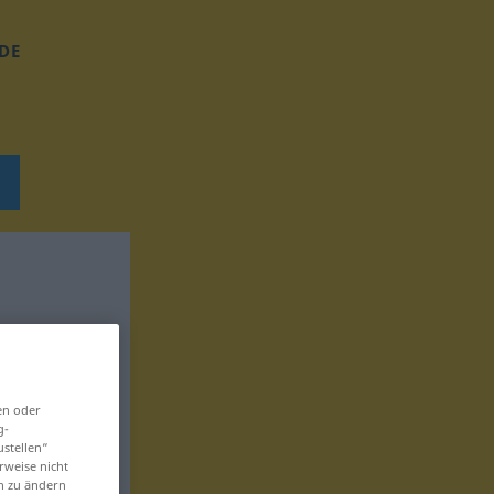
DE
en oder
g-
ustellen“
rweise nicht
en zu ändern