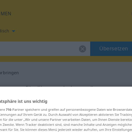
HMEN
disch
Übersetzen
orbringen
etzung für "hervorbringen"
atsphäre ist uns wichtig
h Übersetzung
sere
716
-Partner speichern und greifen auf personenbezogene Daten wie Browserdat
Kennungen auf Ihrem Gerät zu. Durch Auswahl von Akzeptieren aktivieren Sie Trackin
n für die unter „Wir und unsere Partner verarbeiten Daten, um Ihnen Dienste bereitz
n Zwecke. Wenn Tracker deaktiviert sind, sind manche Inhalte und Anzeigen mögliche
evant für Sie. Sie können dieses Menü jederzeit wieder aufrufen, um Ihre Einstellung