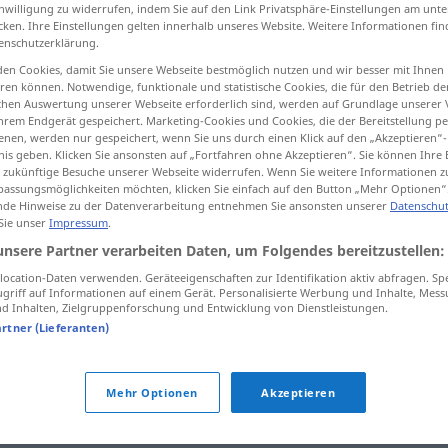
inwilligung zu widerrufen, indem Sie auf den Link Privatsphäre-Einstellungen am unt
cken. Ihre Einstellungen gelten innerhalb unseres Website. Weitere Informationen fin
enschutzerklärung.
en Cookies, damit Sie unsere Webseite bestmöglich nutzen und wir besser mit Ihnen
tippen)
en können. Notwendige, funktionale und statistische Cookies, die für den Betrieb d
ischen Auswertung unserer Webseite erforderlich sind, werden auf Grundlage unserer
hrem Endgerät gespeichert. Marketing-Cookies und Cookies, die der Bereitstellung per
nen, werden nur gespeichert, wenn Sie uns durch einen Klick auf den „Akzeptieren“-
nis geben. Klicken Sie ansonsten auf „Fortfahren ohne Akzeptieren“. Sie können Ihre 
ür zukünftige Besuche unserer Webseite widerrufen. Wenn Sie weitere Informationen 
assungsmöglichkeiten möchten, klicken Sie einfach auf den Button „Mehr Optionen“
de Hinweise zu der Datenverarbeitung entnehmen Sie ansonsten unserer
Datenschut
hervorbringen
 Sie unser
Impressum
.
unsere Partner verarbeiten Daten, um Folgendes bereitzustellen:
ocation-Daten verwenden. Geräteeigenschaften zur Identifikation aktiv abfragen. Sp
hervorbringen
Worte
griff auf Informationen auf einem Gerät. Personalisierte Werbung und Inhalte, Mes
 Inhalten, Zielgruppenforschung und Entwicklung von Dienstleistungen.
artner (Lieferanten)
gen"
Mehr Optionen
Akzeptieren