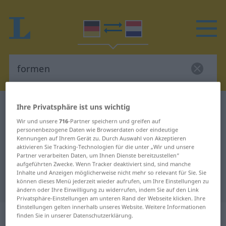
Deutsch-Niederländisch Wörterbuch
formen
Ihre Privatsphäre ist uns wichtig
Deutsch-Niederländisch
Wir und unsere
716
-Partner speichern und greifen auf
personenbezogene Daten wie Browserdaten oder eindeutige
Übersetzung für "formen"
Kennungen auf Ihrem Gerät zu. Durch Auswahl von Akzeptieren
aktivieren Sie Tracking-Technologien für die unter „Wir und unsere
Partner verarbeiten Daten, um Ihnen Dienste bereitzustellen“
aufgeführten Zwecke. Wenn Tracker deaktiviert sind, sind manche
"formen" Niederländisch
Inhalte und Anzeigen möglicherweise nicht mehr so relevant für Sie. Sie
können dieses Menü jederzeit wieder aufrufen, um Ihre Einstellungen zu
Übersetzung
ändern oder Ihre Einwilligung zu widerrufen, indem Sie auf den Link
Privatsphäre-Einstellungen am unteren Rand der Webseite klicken. Ihre
Einstellungen gelten innerhalb unseres Website. Weitere Informationen
„formen“
finden Sie in unserer Datenschutzerklärung.