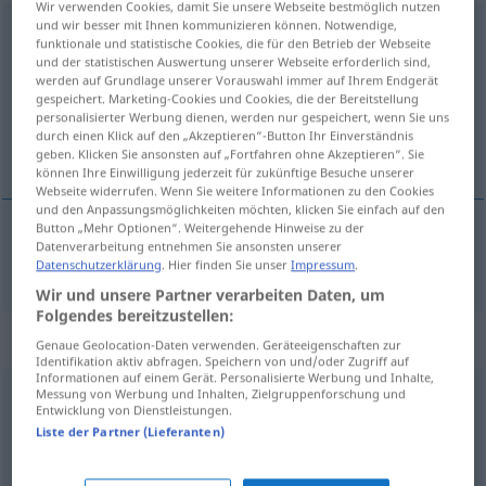
Wir verwenden Cookies, damit Sie unsere Webseite bestmöglich nutzen
und wir besser mit Ihnen kommunizieren können. Notwendige,
formen
funktionale und statistische Cookies, die für den Betrieb der Webseite
und der statistischen Auswertung unserer Webseite erforderlich sind,
Übersicht aller Übersetzungen
werden auf Grundlage unserer Vorauswahl immer auf Ihrem Endgerät
gespeichert. Marketing-Cookies und Cookies, die der Bereitstellung
(Für mehr Details die Übersetzung anklicken/antippen)
personalisierter Werbung dienen, werden nur gespeichert, wenn Sie uns
durch einen Klick auf den „Akzeptieren“-Button Ihr Einverständnis
vormen
geben. Klicken Sie ansonsten auf „Fortfahren ohne Akzeptieren“. Sie
können Ihre Einwilligung jederzeit für zukünftige Besuche unserer
Webseite widerrufen. Wenn Sie weitere Informationen zu den Cookies
und den Anpassungsmöglichkeiten möchten, klicken Sie einfach auf den
Button „Mehr Optionen“. Weitergehende Hinweise zu der
Datenverarbeitung entnehmen Sie ansonsten unserer
vormen
formen
Datenschutzerklärung
. Hier finden Sie unser
Impressum
.
Wir und unsere Partner verarbeiten Daten, um
Folgendes bereitzustellen:
Synonyme für "formen"
Genaue Geolocation-Daten verwenden. Geräteeigenschaften zur
Identifikation aktiv abfragen. Speichern von und/oder Zugriff auf
Informationen auf einem Gerät. Personalisierte Werbung und Inhalte,
Messung von Werbung und Inhalten, Zielgruppenforschung und
fabrizieren
,
bewirken
,
herstellen
,
erzeugen
,
Entwicklung von Dienstleistungen.
Liste der Partner (Lieferanten)
hervorbringen
,
erschaffen