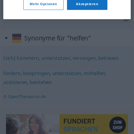
Mehr Optionen
Akzeptieren
jemandem auf die Sprünge helfen
iemand op
weg
helpen
Synonyme für "helfen"
(sich) kümmern
,
unterstützen
,
versorgen
,
betreuen
fördern
,
beispringen
,
unterstützen
,
mithelfen
,
assistieren
,
beistehen
© OpenThesaurus.de