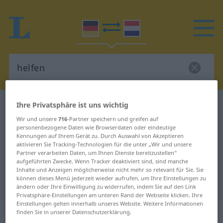
Ihre Privatsphäre ist uns wichtig
Deutsch-Niederländisch Wörterbuch
helfen
Deutsch-Niederländisch
Wir und unsere
716
-Partner speichern und greifen auf
personenbezogene Daten wie Browserdaten oder eindeutige
Übersetzung für "helfen"
Kennungen auf Ihrem Gerät zu. Durch Auswahl von Akzeptieren
aktivieren Sie Tracking-Technologien für die unter „Wir und unsere
Partner verarbeiten Daten, um Ihnen Dienste bereitzustellen“
aufgeführten Zwecke. Wenn Tracker deaktiviert sind, sind manche
"helfen" Niederländisch
Inhalte und Anzeigen möglicherweise nicht mehr so relevant für Sie. Sie
können dieses Menü jederzeit wieder aufrufen, um Ihre Einstellungen zu
Übersetzung
ändern oder Ihre Einwilligung zu widerrufen, indem Sie auf den Link
Privatsphäre-Einstellungen am unteren Rand der Webseite klicken. Ihre
Einstellungen gelten innerhalb unseres Website. Weitere Informationen
„helfen“
finden Sie in unserer Datenschutzerklärung.