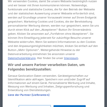
Wir verwenden Cookies, damit Sie unsere Webseite bestmöglich nutzen
und wir besser mit Ihnen kommunizieren können. Notwendige,
helfen
<
dat
>
funktionale und statistische Cookies, die für den Betrieb der Webseite
und der statistischen Auswertung unserer Webseite erforderlich sind,
Übersicht aller Übersetzungen
werden auf Grundlage unserer Vorauswahl immer auf Ihrem Endgerät
gespeichert. Marketing-Cookies und Cookies, die der Bereitstellung
(Für mehr Details die Übersetzung anklicken/antippen)
personalisierter Werbung dienen, werden nur gespeichert, wenn Sie uns
durch einen Klick auf den „Akzeptieren“-Button Ihr Einverständnis
helpen
geben. Klicken Sie ansonsten auf „Fortfahren ohne Akzeptieren“. Sie
können Ihre Einwilligung jederzeit für zukünftige Besuche unserer
Webseite widerrufen. Wenn Sie weitere Informationen zu den Cookies
und den Anpassungsmöglichkeiten möchten, klicken Sie einfach auf den
Button „Mehr Optionen“. Weitergehende Hinweise zu der
Datenverarbeitung entnehmen Sie ansonsten unserer
helpen
helfen
Datenschutzerklärung
. Hier finden Sie unser
Impressum
.
Wir und unsere Partner verarbeiten Daten, um
Folgendes bereitzustellen:
Genaue Geolocation-Daten verwenden. Geräteeigenschaften zur
Identifikation aktiv abfragen. Speichern von und/oder Zugriff auf
Beispielsätze für "helfen"
Informationen auf einem Gerät. Personalisierte Werbung und Inhalte,
Messung von Werbung und Inhalten, Zielgruppenforschung und
Entwicklung von Dienstleistungen.
Liste der Partner (Lieferanten)
Würden
Sie
mir
freundlicherweise
helfen?
Zou
u
zo
vriendelijk
willen
zijn mij te helpen?