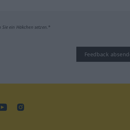
m Sie ein Häkchen setzen.*
Feedback absend
ook
YouTube
Instagram