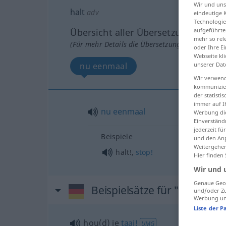
Wir und un
halt
adv
eindeutige 
Technologie
Übersicht aller Übersetzungen
aufgeführte
mehr so rel
(Für mehr Details die Übersetzung anklicken/an
oder Ihre E
Webseite kli
nu eenmaal
unserer Dat
Wir verwend
kommunizier
der statist
immer auf I
nu
eenmaal
Werbung die
Einverständ
jederzeit f
Beispiele
und den Anp
Weitergehen
halt!,
stop!
Hier finden
Wir und 
Genaue Geol
Beispielsätze für "halt"
und/oder Zu
Werbung und
Liste der P
hou(d) je
taai!
UMG