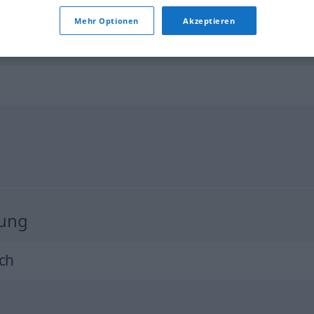
Mehr Optionen
Akzeptieren
halt die
Klappe!
zung
ch