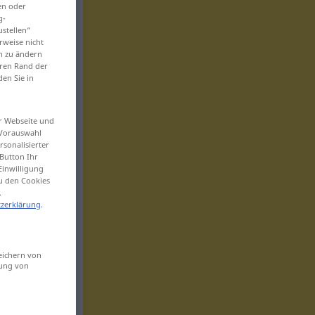
en oder
g-
ustellen“
rweise nicht
en zu ändern
eren Rand der
den Sie in
er Webseite und
 Vorauswahl
sonalisierter
Button Ihr
Einwilligung
zu den Cookies
.
zerklärung
.
eichern von
sung von