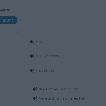
tippen)
uvast, steunpunt
Halt
Halt
Anhalten
Halt
Stütze
a.
den Halt
verlieren
FIG
m
Mensch
ohne
inneren Halt