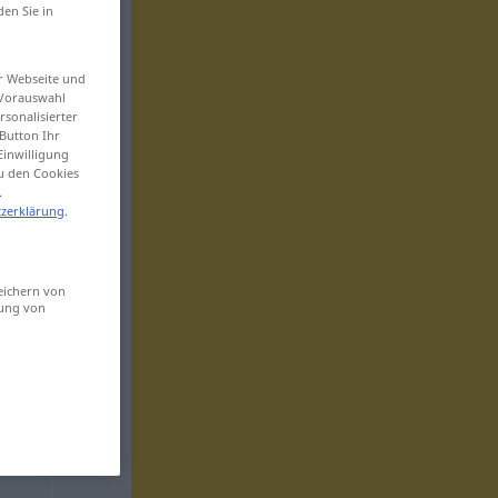
den Sie in
er Webseite und
 Vorauswahl
sonalisierter
Button Ihr
Einwilligung
zu den Cookies
.
zerklärung
.
eichern von
sung von