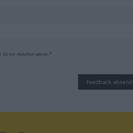
m Sie ein Häkchen setzen.*
Feedback absend