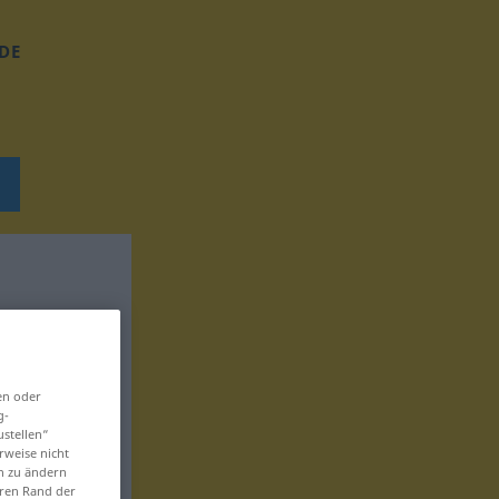
DE
en oder
g-
ustellen“
rweise nicht
en zu ändern
eren Rand der