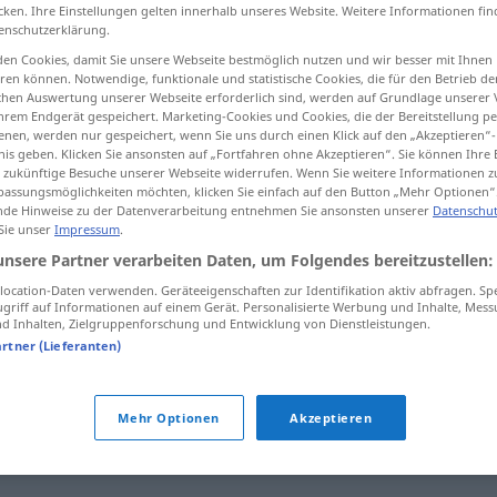
cken. Ihre Einstellungen gelten innerhalb unseres Website. Weitere Informationen fin
enschutzerklärung.
en Cookies, damit Sie unsere Webseite bestmöglich nutzen und wir besser mit Ihnen
en können. Notwendige, funktionale und statistische Cookies, die für den Betrieb d
tippen)
ischen Auswertung unserer Webseite erforderlich sind, werden auf Grundlage unserer
hrem Endgerät gespeichert. Marketing-Cookies und Cookies, die der Bereitstellung per
nen, werden nur gespeichert, wenn Sie uns durch einen Klick auf den „Akzeptieren“-
nis geben. Klicken Sie ansonsten auf „Fortfahren ohne Akzeptieren“. Sie können Ihre 
ür zukünftige Besuche unserer Webseite widerrufen. Wenn Sie weitere Informationen 
assungsmöglichkeiten möchten, klicken Sie einfach auf den Button „Mehr Optionen“
de Hinweise zu der Datenverarbeitung entnehmen Sie ansonsten unserer
Datenschut
 Sie unser
Impressum
.
glimpflich
unsere Partner verarbeiten Daten, um Folgendes bereitzustellen:
ocation-Daten verwenden. Geräteeigenschaften zur Identifikation aktiv abfragen. Sp
griff auf Informationen auf einem Gerät. Personalisierte Werbung und Inhalte, Mes
 Inhalten, Zielgruppenforschung und Entwicklung von Dienstleistungen.
)
afkomen
glimpflich
davonkommen
artner (Lieferanten)
Mehr Optionen
Akzeptieren