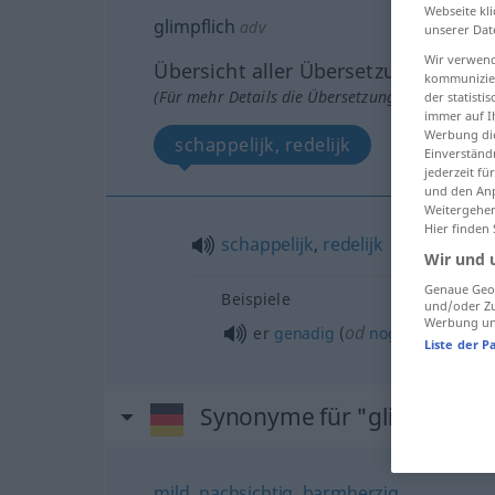
Webseite kli
glimpflich
adv
unserer Dat
Wir verwend
Übersicht aller Übersetzungen
kommunizier
(Für mehr Details die Übersetzung anklicken/an
der statist
immer auf I
Werbung die
schappelijk, redelijk
Einverständ
jederzeit f
und den Anp
Weitergehen
Hier finden
schappelijk
,
redelijk
Wir und 
Genaue Geol
Beispiele
und/oder Zu
Werbung und
od
er
genadig
(
nog
schappelijk
Liste der P
Synonyme für "glimpflich"
mild
,
nachsichtig
,
barmherzig