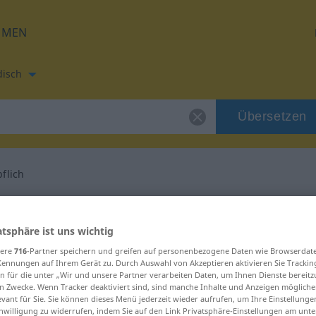
HMEN
disch
Übersetzen
flich
tzung für "glimpflich"
atsphäre ist uns wichtig
ersetzung
sere
716
-Partner speichern und greifen auf personenbezogene Daten wie Browserdat
Kennungen auf Ihrem Gerät zu. Durch Auswahl von Akzeptieren aktivieren Sie Trackin
n für die unter „Wir und unsere Partner verarbeiten Daten, um Ihnen Dienste bereitz
n Zwecke. Wenn Tracker deaktiviert sind, sind manche Inhalte und Anzeigen mögliche
evant für Sie. Sie können dieses Menü jederzeit wieder aufrufen, um Ihre Einstellung
inwilligung zu widerrufen, indem Sie auf den Link Privatsphäre-Einstellungen am unt