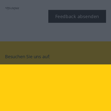
*Pflichtfeld
Feedback absenden
Besuchen Sie uns auf:
facebook
YouTube
Instagram
Langenscheidt