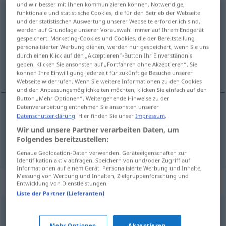
und wir besser mit Ihnen kommunizieren können. Notwendige,
funktionale und statistische Cookies, die für den Betrieb der Webseite
Gegenrede
f
und der statistischen Auswertung unserer Webseite erforderlich sind,
werden auf Grundlage unserer Vorauswahl immer auf Ihrem Endgerät
Übersicht aller Übersetzungen
gespeichert. Marketing-Cookies und Cookies, die der Bereitstellung
(Für mehr Details die Übersetzung anklicken/antippen)
personalisierter Werbung dienen, werden nur gespeichert, wenn Sie uns
durch einen Klick auf den „Akzeptieren“-Button Ihr Einverständnis
geben. Klicken Sie ansonsten auf „Fortfahren ohne Akzeptieren“. Sie
tegenspraak, repliek, wederwoord
können Ihre Einwilligung jederzeit für zukünftige Besuche unserer
Webseite widerrufen. Wenn Sie weitere Informationen zu den Cookies
und den Anpassungsmöglichkeiten möchten, klicken Sie einfach auf den
Button „Mehr Optionen“. Weitergehende Hinweise zu der
Datenverarbeitung entnehmen Sie ansonsten unserer
Datenschutzerklärung
. Hier finden Sie unser
Impressum
.
repliek
, (het) wederwoord
Gegenrede
Wir und unsere Partner verarbeiten Daten, um
Folgendes bereitzustellen:
tegenspraak
Gegenrede
Einwand
Genaue Geolocation-Daten verwenden. Geräteeigenschaften zur
Identifikation aktiv abfragen. Speichern von und/oder Zugriff auf
Informationen auf einem Gerät. Personalisierte Werbung und Inhalte,
Messung von Werbung und Inhalten, Zielgruppenforschung und
Synonyme für "Gegenrede"
Entwicklung von Dienstleistungen.
Liste der Partner (Lieferanten)
Widerrede
,
Replik (fachspr.)
,
Auskunft
,
Entgegnung
,
Mehr Optionen
Akzeptieren