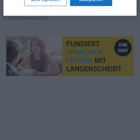
Reaktion
,
Erwiderung
,
Antwort
© OpenThesaurus.de