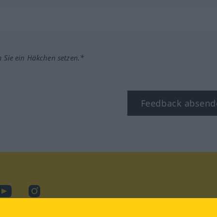
m Sie ein Häkchen setzen.*
Feedback absend
ook
YouTube
Instagram