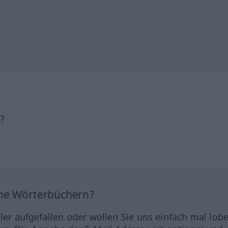
h?
ine Wörterbüchern?
hler aufgefallen oder wollen Sie uns einfach mal lob