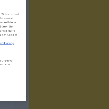
er Webseite und
 Vorauswahl
sonalisierter
Button Ihr
Einwilligung
zu den Cookies
.
zerklärung
.
eichern von
sung von