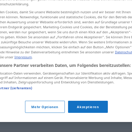
enschutzerklärung.
en Cookies, damit Sie unsere Webseite bestmöglich nutzen und wir besser mit Ihnen
en können. Notwendige, funktionale und statistische Cookies, die für den Betrieb d
ischen Auswertung unserer Webseite erforderlich sind, werden auf Grundlage unserer
tippen)
hrem Endgerät gespeichert. Marketing-Cookies und Cookies, die der Bereitstellung per
nen, werden nur gespeichert, wenn Sie uns durch einen Klick auf den „Akzeptieren“-
nis geben. Klicken Sie ansonsten auf „Fortfahren ohne Akzeptieren“. Sie können Ihre 
ür zukünftige Besuche unserer Webseite widerrufen. Wenn Sie weitere Informationen 
assungsmöglichkeiten möchten, klicken Sie einfach auf den Button „Mehr Optionen“
de Hinweise zu der Datenverarbeitung entnehmen Sie ansonsten unserer
Datenschut
 Sie unser
Impressum
.
Festakt
unsere Partner verarbeiten Daten, um Folgendes bereitzustellen:
ocation-Daten verwenden. Geräteeigenschaften zur Identifikation aktiv abfragen. Sp
griff auf Informationen auf einem Gerät. Personalisierte Werbung und Inhalte, Mes
 Inhalten, Zielgruppenforschung und Entwicklung von Dienstleistungen.
artner (Lieferanten)
Mehr Optionen
Akzeptieren