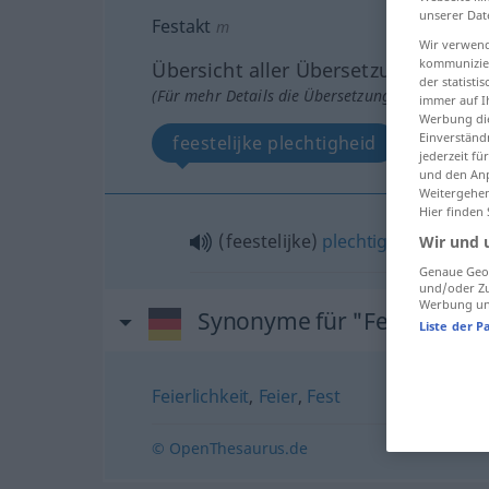
unserer Dat
Festakt
m
Wir verwend
kommunizier
Übersicht aller Übersetzungen
der statist
(Für mehr Details die Übersetzung anklicken/an
immer auf I
Werbung die
Einverständ
feestelijke plechtigheid
jederzeit f
und den Anp
Weitergehen
Hier finden
(feestelijke)
plechtigheid
Wir und 
Genaue Geol
und/oder Zu
Werbung und
Synonyme für "Festakt"
Liste der P
Feierlichkeit
,
Feier
,
Fest
© OpenThesaurus.de