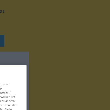
DE
en oder
g-
ustellen“
rweise nicht
en zu ändern
eren Rand der
den Sie in