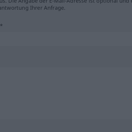
us. Die Angabe der E-Mail-Adresse ist optional und 
ntwortung Ihrer Anfrage.
?*