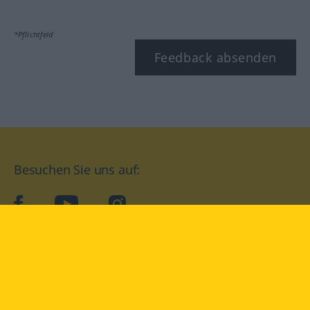
*Pflichtfeld
Feedback absenden
Besuchen Sie uns auf:
facebook
YouTube
Instagram
Langenscheidt