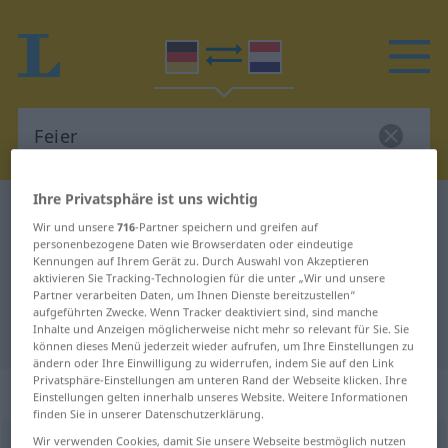
Ihre Privatsphäre ist uns wichtig
Deutsch-Niederländisch Wörterbuch
Feier
Wir und unsere
716
-Partner speichern und greifen auf
Deutsch-Niederländisch
personenbezogene Daten wie Browserdaten oder eindeutige
Kennungen auf Ihrem Gerät zu. Durch Auswahl von Akzeptieren
Übersetzung für "Feier"
aktivieren Sie Tracking-Technologien für die unter „Wir und unsere
Partner verarbeiten Daten, um Ihnen Dienste bereitzustellen“
aufgeführten Zwecke. Wenn Tracker deaktiviert sind, sind manche
Inhalte und Anzeigen möglicherweise nicht mehr so relevant für Sie. Sie
"Feier" Niederländisch Übersetzung
können dieses Menü jederzeit wieder aufrufen, um Ihre Einstellungen zu
ändern oder Ihre Einwilligung zu widerrufen, indem Sie auf den Link
Privatsphäre-Einstellungen am unteren Rand der Webseite klicken. Ihre
„Feier“
: Femininum, weiblich
Einstellungen gelten innerhalb unseres Website. Weitere Informationen
finden Sie in unserer Datenschutzerklärung.
Wir verwenden Cookies, damit Sie unsere Webseite bestmöglich nutzen
Feier
f
<
Feier
;
-n
>