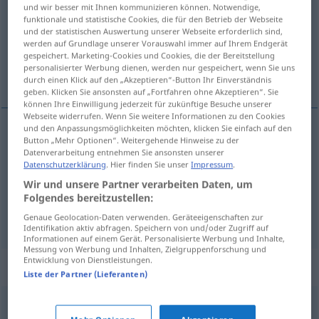
und wir besser mit Ihnen kommunizieren können. Notwendige,
funktionale und statistische Cookies, die für den Betrieb der Webseite
Übersicht aller Übersetzungen
und der statistischen Auswertung unserer Webseite erforderlich sind,
(Für mehr Details die Übersetzung anklicken/antippen)
werden auf Grundlage unserer Vorauswahl immer auf Ihrem Endgerät
gespeichert. Marketing-Cookies und Cookies, die der Bereitstellung
personalisierter Werbung dienen, werden nur gespeichert, wenn Sie uns
het feest, plechtigheid, viering
durch einen Klick auf den „Akzeptieren“-Button Ihr Einverständnis
geben. Klicken Sie ansonsten auf „Fortfahren ohne Akzeptieren“. Sie
können Ihre Einwilligung jederzeit für zukünftige Besuche unserer
Webseite widerrufen. Wenn Sie weitere Informationen zu den Cookies
und den Anpassungsmöglichkeiten möchten, klicken Sie einfach auf den
Button „Mehr Optionen“. Weitergehende Hinweise zu der
(het)
feest
Feier
Datenverarbeitung entnehmen Sie ansonsten unserer
Datenschutzerklärung
. Hier finden Sie unser
Impressum
.
plechtigheid
Feier
öffentlich
Wir und unsere Partner verarbeiten Daten, um
Folgendes bereitzustellen:
viering
Feier
das Feiern
Genaue Geolocation-Daten verwenden. Geräteeigenschaften zur
Identifikation aktiv abfragen. Speichern von und/oder Zugriff auf
Informationen auf einem Gerät. Personalisierte Werbung und Inhalte,
Messung von Werbung und Inhalten, Zielgruppenforschung und
Entwicklung von Dienstleistungen.
Synonyme für "Feier"
Liste der Partner (Lieferanten)
Anlass (schweiz.)
,
Fete
,
Party