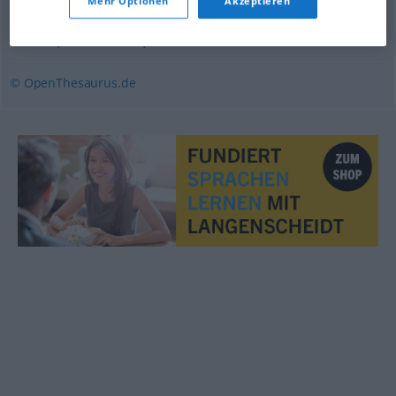
Mehr Optionen
Akzeptieren
Festakt
,
Feierlichkeit
,
Fest
© OpenThesaurus.de