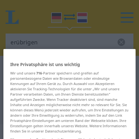
Ihre Privatsphäre ist uns wichtig
Deutsch-Niederländisch Wörterbuch
erübrigen
Wir und unsere
716
-Partner speichern und greifen auf
Deutsch-Niederländisch
personenbezogene Daten wie Browserdaten oder eindeutige
Kennungen auf Ihrem Gerät zu. Durch Auswahl von Akzeptieren
Übersetzung für "erübrigen"
aktivieren Sie Tracking-Technologien für die unter „Wir und unsere
Partner verarbeiten Daten, um Ihnen Dienste bereitzustellen“
aufgeführten Zwecke. Wenn Tracker deaktiviert sind, sind manche
"erübrigen" Niederländisch
Inhalte und Anzeigen möglicherweise nicht mehr so relevant für Sie. Sie
können dieses Menü jederzeit wieder aufrufen, um Ihre Einstellungen zu
Übersetzung
ändern oder Ihre Einwilligung zu widerrufen, indem Sie auf den Link
Privatsphäre-Einstellungen am unteren Rand der Webseite klicken. Ihre
Einstellungen gelten innerhalb unseres Website. Weitere Informationen
„erübrigen“
finden Sie in unserer Datenschutzerklärung.