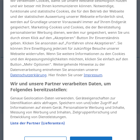
Wir verwenden Cookies, damit Sie unsere Webseite bestmöglich nutzen
und wir besser mit Ihnen kommunizieren können. Notwendige,
erübrigen
<
erübrigen
>
funktionale und statistische Cookies, die für den Betrieb der Webseite
und der statistischen Auswertung unserer Webseite erforderlich sind,
Übersicht aller Übersetzungen
werden auf Grundlage unserer Vorauswahl immer auf Ihrem Endgerät
gespeichert. Marketing-Cookies und Cookies, die der Bereitstellung
(Für mehr Details die Übersetzung anklicken/antippen)
personalisierter Werbung dienen, werden nur gespeichert, wenn Sie uns
durch einen Klick auf den „Akzeptieren“-Button Ihr Einverständnis
overhouden, vrijmaken
geben. Klicken Sie ansonsten auf „Fortfahren ohne Akzeptieren“. Sie
können Ihre Einwilligung jederzeit für zukünftige Besuche unserer
Webseite widerrufen. Wenn Sie weitere Informationen zu den Cookies
und den Anpassungsmöglichkeiten möchten, klicken Sie einfach auf den
Button „Mehr Optionen“. Weitergehende Hinweise zu der
Datenverarbeitung entnehmen Sie ansonsten unserer
overhouden
erübrigen
Datenschutzerklärung
. Hier finden Sie unser
Impressum
.
Wir und unsere Partner verarbeiten Daten, um
a.
vrijmaken
erübrigen
Zeit
Folgendes bereitzustellen:
Genaue Geolocation-Daten verwenden. Geräteeigenschaften zur
Identifikation aktiv abfragen. Speichern von und/oder Zugriff auf
Informationen auf einem Gerät. Personalisierte Werbung und Inhalte,
Messung von Werbung und Inhalten, Zielgruppenforschung und
Entwicklung von Dienstleistungen.
Synonyme für "erübrigen"
Liste der Partner (Lieferanten)