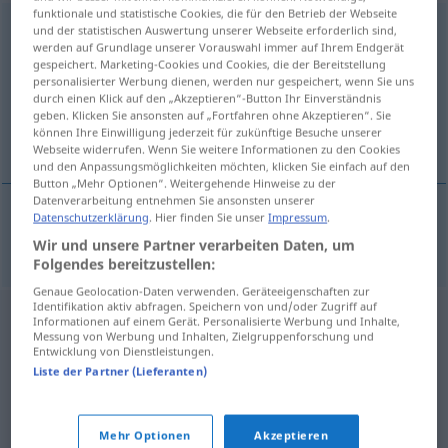
funktionale und statistische Cookies, die für den Betrieb der Webseite
overhouden
[-hɑŭə(n), -hɑud-]
v
und der statistischen Auswertung unserer Webseite erforderlich sind,
werden auf Grundlage unserer Vorauswahl immer auf Ihrem Endgerät
gespeichert. Marketing-Cookies und Cookies, die der Bereitstellung
Übersicht aller Übersetzungen
personalisierter Werbung dienen, werden nur gespeichert, wenn Sie uns
(Für mehr Details die Übersetzung anklicken/antippen)
durch einen Klick auf den „Akzeptieren“-Button Ihr Einverständnis
geben. Klicken Sie ansonsten auf „Fortfahren ohne Akzeptieren“. Sie
können Ihre Einwilligung jederzeit für zukünftige Besuche unserer
übrig behalten
Webseite widerrufen. Wenn Sie weitere Informationen zu den Cookies
und den Anpassungsmöglichkeiten möchten, klicken Sie einfach auf den
Button „Mehr Optionen“. Weitergehende Hinweise zu der
Datenverarbeitung entnehmen Sie ansonsten unserer
Datenschutzerklärung
. Hier finden Sie unser
Impressum
.
übrig
behalten
overhouden
Wir und unsere Partner verarbeiten Daten, um
Folgendes bereitzustellen:
Genaue Geolocation-Daten verwenden. Geräteeigenschaften zur
Identifikation aktiv abfragen. Speichern von und/oder Zugriff auf
Informationen auf einem Gerät. Personalisierte Werbung und Inhalte,
Messung von Werbung und Inhalten, Zielgruppenforschung und
Entwicklung von Dienstleistungen.
Liste der Partner (Lieferanten)
Mehr Optionen
Akzeptieren