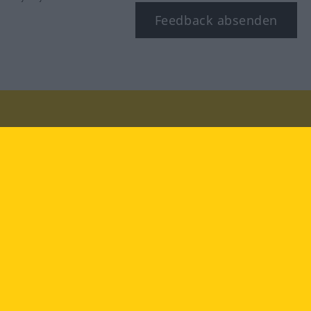
Feedback absenden
Besuchen Sie uns auf:
facebook
YouTube
Instagram
Langenscheidt
NUTZUNGSBEDINGUNGEN