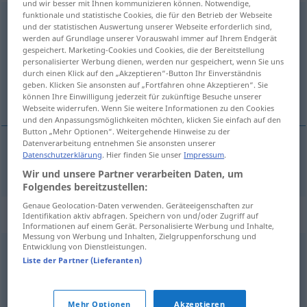
und wir besser mit Ihnen kommunizieren können. Notwendige,
funktionale und statistische Cookies, die für den Betrieb der Webseite
deswegen
und der statistischen Auswertung unserer Webseite erforderlich sind,
werden auf Grundlage unserer Vorauswahl immer auf Ihrem Endgerät
Übersicht aller Übersetzungen
gespeichert. Marketing-Cookies und Cookies, die der Bereitstellung
personalisierter Werbung dienen, werden nur gespeichert, wenn Sie uns
(Für mehr Details die Übersetzung anklicken/antippen)
durch einen Klick auf den „Akzeptieren“-Button Ihr Einverständnis
geben. Klicken Sie ansonsten auf „Fortfahren ohne Akzeptieren“. Sie
daarom
können Ihre Einwilligung jederzeit für zukünftige Besuche unserer
Webseite widerrufen. Wenn Sie weitere Informationen zu den Cookies
und den Anpassungsmöglichkeiten möchten, klicken Sie einfach auf den
Button „Mehr Optionen“. Weitergehende Hinweise zu der
Datenverarbeitung entnehmen Sie ansonsten unserer
Datenschutzerklärung
. Hier finden Sie unser
Impressum
.
daarom
deswegen
Wir und unsere Partner verarbeiten Daten, um
Folgendes bereitzustellen:
Genaue Geolocation-Daten verwenden. Geräteeigenschaften zur
Synonyme für "deswegen"
Identifikation aktiv abfragen. Speichern von und/oder Zugriff auf
Informationen auf einem Gerät. Personalisierte Werbung und Inhalte,
Messung von Werbung und Inhalten, Zielgruppenforschung und
Entwicklung von Dienstleistungen.
deshalb
,
darum
,
daher
Liste der Partner (Lieferanten)
© OpenThesaurus.de
Mehr Optionen
Akzeptieren