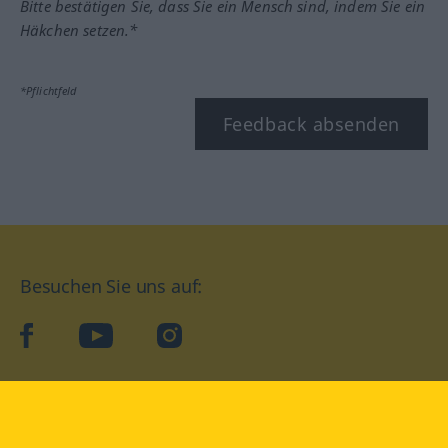
Bitte bestätigen Sie, dass Sie ein Mensch sind, indem Sie ein
Häkchen setzen.*
*Pflichtfeld
Feedback absenden
Besuchen Sie uns auf:
facebook
YouTube
Instagram