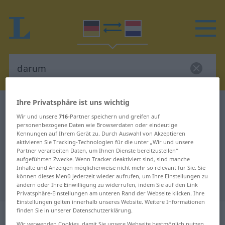
Ihre Privatsphäre ist uns wichtig
Deutsch-Niederländisch Wörterbuch
darum
Wir und unsere
716
-Partner speichern und greifen auf
Deutsch-Niederländisch
personenbezogene Daten wie Browserdaten oder eindeutige
Kennungen auf Ihrem Gerät zu. Durch Auswahl von Akzeptieren
Übersetzung für "darum"
aktivieren Sie Tracking-Technologien für die unter „Wir und unsere
Partner verarbeiten Daten, um Ihnen Dienste bereitzustellen“
aufgeführten Zwecke. Wenn Tracker deaktiviert sind, sind manche
"darum" Niederländisch
Inhalte und Anzeigen möglicherweise nicht mehr so relevant für Sie. Sie
können dieses Menü jederzeit wieder aufrufen, um Ihre Einstellungen zu
Übersetzung
ändern oder Ihre Einwilligung zu widerrufen, indem Sie auf den Link
Privatsphäre-Einstellungen am unteren Rand der Webseite klicken. Ihre
Einstellungen gelten innerhalb unseres Website. Weitere Informationen
finden Sie in unserer Datenschutzerklärung.
„darum“
Wir verwenden Cookies, damit Sie unsere Webseite bestmöglich nutzen