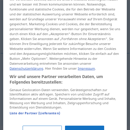
und wir besser mit Ihnen kommunizieren können. Notwendige,
darum
funktionale und statistische Cookies, die für den Betrieb der Webseite
und der statistischen Auswertung unserer Webseite erforderlich sind,
werden auf Grundlage unserer Vorauswahl immer auf Ihrem Endgerät
Übersicht aller Übersetzungen
gespeichert. Marketing-Cookies und Cookies, die der Bereitstellung
(Für mehr Details die Übersetzung anklicken/antippen)
personalisierter Werbung dienen, werden nur gespeichert, wenn Sie uns
durch einen Klick auf den „Akzeptieren“-Button Ihr Einverständnis
geben. Klicken Sie ansonsten auf „Fortfahren ohne Akzeptieren“. Sie
daarom, erom, daarom, eromheen
können Ihre Einwilligung jederzeit für zukünftige Besuche unserer
Webseite widerrufen. Wenn Sie weitere Informationen zu den Cookies
und den Anpassungsmöglichkeiten möchten, klicken Sie einfach auf den
Button „Mehr Optionen“. Weitergehende Hinweise zu der
Datenverarbeitung entnehmen Sie ansonsten unserer
Datenschutzerklärung
. Hier finden Sie unser
Impressum
.
daarom
,
erom
darum
Wir und unsere Partner verarbeiten Daten, um
Folgendes bereitzustellen:
daarom
darum
deshalb
Genaue Geolocation-Daten verwenden. Geräteeigenschaften zur
Identifikation aktiv abfragen. Speichern von und/oder Zugriff auf
eromheen
darum
örtlich
Informationen auf einem Gerät. Personalisierte Werbung und Inhalte,
Messung von Werbung und Inhalten, Zielgruppenforschung und
Entwicklung von Dienstleistungen.
drum
darum → siehe „
“
Liste der Partner (Lieferanten)