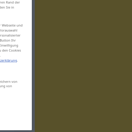
eren Rand der
den Sie in
er Webseite und
 Vorauswahl
sonalisierter
Button Ihr
Einwilligung
zu den Cookies
.
zerklärung
.
eichern von
sung von