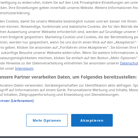
inwilligung zu widerrufen, indem Sie auf den Link Privatsphäre-Einstellungen am unt
cken. Ihre Einstellungen gelten innerhalb unseres Website. Weitere Informationen fin
enschutzerklärung.
en Cookies, damit Sie unsere Webseite bestmöglich nutzen und wir besser mit Ihnen
en können. Notwendige, funktionale und statistische Cookies, die für den Betrieb d
tippen)
ischen Auswertung unserer Webseite erforderlich sind, werden auf Grundlage unserer
hrem Endgerät gespeichert. Marketing-Cookies und Cookies, die der Bereitstellung per
e, keur, puik
nen, werden nur gespeichert, wenn Sie uns durch einen Klick auf den „Akzeptieren“-
nis geben. Klicken Sie ansonsten auf „Fortfahren ohne Akzeptieren“. Sie können Ihre 
ür zukünftige Besuche unserer Webseite widerrufen. Wenn Sie weitere Informationen 
assungsmöglichkeiten möchten, klicken Sie einfach auf den Button „Mehr Optionen“
de Hinweise zu der Datenverarbeitung entnehmen Sie ansonsten unserer
Datenschut
Auslese
 Sie unser
Impressum
.
unsere Partner verarbeiten Daten, um Folgendes bereitzustellen:
ocation-Daten verwenden. Geräteeigenschaften zur Identifikation aktiv abfragen. Sp
Auslese
Wein
griff auf Informationen auf einem Gerät. Personalisierte Werbung und Inhalte, Mes
 Inhalten, Zielgruppenforschung und Entwicklung von Dienstleistungen.
artner (Lieferanten)
Auslese
FIG
Mehr Optionen
Akzeptieren