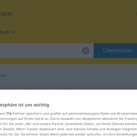
HMEN
disch
Übersetzen
ese
etzung für "Auslese"
atsphäre ist uns wichtig
setzung
sere
716
-Partner speichern und greifen auf personenbezogene Daten wie Browserdat
Kennungen auf Ihrem Gerät zu. Durch Auswahl von Akzeptieren aktivieren Sie Trackin
n für die unter „Wir und unsere Partner verarbeiten Daten, um Ihnen Dienste bereitz
lich
n Zwecke. Wenn Tracker deaktiviert sind, sind manche Inhalte und Anzeigen mögliche
evant für Sie. Sie können dieses Menü jederzeit wieder aufrufen, um Ihre Einstellung