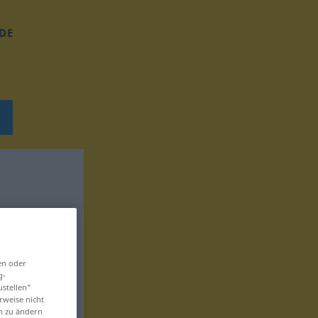
DE
en oder
g-
ustellen“
rweise nicht
en zu ändern