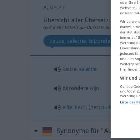
oder Ihre E
Auslese
f
Webseite kli
unserer Dat
Übersicht aller Übersetzungen
Wir verwend
kommunizier
(Für mehr Details die Übersetzung anklicken/an
der statist
immer auf I
keuze, selectie, bijzondere wijn, elit
Werbung die
Einverständ
jederzeit f
und den Anp
Weitergehen
keuze
,
selectie
Hier finden
Wir und 
Genaue Geol
bijzondere
wijn
und/oder Zu
Werbung und
Liste der P
elite
,
keur
, (het)
puik
Synonyme für "Auslese"