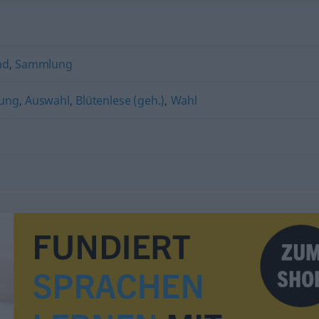
nd
,
Sammlung
ung
,
Auswahl
,
Blütenlese (geh.)
,
Wahl