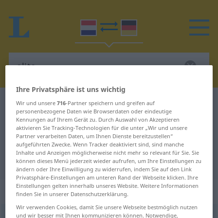
Ihre Privatsphäre ist uns wichtig
Niederländisch-Deutsch Wörterbuch
elite
Wir und unsere
716
-Partner speichern und greifen auf
personenbezogene Daten wie Browserdaten oder eindeutige
Niederländisch-Deutsch
Kennungen auf Ihrem Gerät zu. Durch Auswahl von Akzeptieren
aktivieren Sie Tracking-Technologien für die unter „Wir und unsere
Übersetzung für "elite"
Partner verarbeiten Daten, um Ihnen Dienste bereitzustellen“
aufgeführten Zwecke. Wenn Tracker deaktiviert sind, sind manche
Inhalte und Anzeigen möglicherweise nicht mehr so relevant für Sie. Sie
"elite" Deutsch Übersetzung
können dieses Menü jederzeit wieder aufrufen, um Ihre Einstellungen zu
ändern oder Ihre Einwilligung zu widerrufen, indem Sie auf den Link
Privatsphäre-Einstellungen am unteren Rand der Webseite klicken. Ihre
Einstellungen gelten innerhalb unseres Website. Weitere Informationen
„elite“
: zelfstandig naamwoord
finden Sie in unserer Datenschutzerklärung.
Wir verwenden Cookies, damit Sie unsere Webseite bestmöglich nutzen
und wir besser mit Ihnen kommunizieren können. Notwendige,
elite
subst
<
-s
>