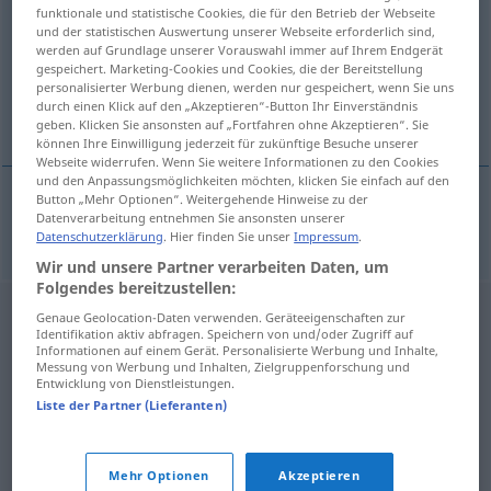
funktionale und statistische Cookies, die für den Betrieb der Webseite
und der statistischen Auswertung unserer Webseite erforderlich sind,
Übersicht aller Übersetzungen
werden auf Grundlage unserer Vorauswahl immer auf Ihrem Endgerät
(Für mehr Details die Übersetzung anklicken/antippen)
gespeichert. Marketing-Cookies und Cookies, die der Bereitstellung
personalisierter Werbung dienen, werden nur gespeichert, wenn Sie uns
durch einen Klick auf den „Akzeptieren“-Button Ihr Einverständnis
Elite
geben. Klicken Sie ansonsten auf „Fortfahren ohne Akzeptieren“. Sie
können Ihre Einwilligung jederzeit für zukünftige Besuche unserer
Webseite widerrufen. Wenn Sie weitere Informationen zu den Cookies
und den Anpassungsmöglichkeiten möchten, klicken Sie einfach auf den
Button „Mehr Optionen“. Weitergehende Hinweise zu der
Datenverarbeitung entnehmen Sie ansonsten unserer
Elite
f
elite
Datenschutzerklärung
. Hier finden Sie unser
Impressum
.
Wir und unsere Partner verarbeiten Daten, um
Folgendes bereitzustellen:
Genaue Geolocation-Daten verwenden. Geräteeigenschaften zur
Identifikation aktiv abfragen. Speichern von und/oder Zugriff auf
Informationen auf einem Gerät. Personalisierte Werbung und Inhalte,
Messung von Werbung und Inhalten, Zielgruppenforschung und
Entwicklung von Dienstleistungen.
Liste der Partner (Lieferanten)
Mehr Optionen
Akzeptieren