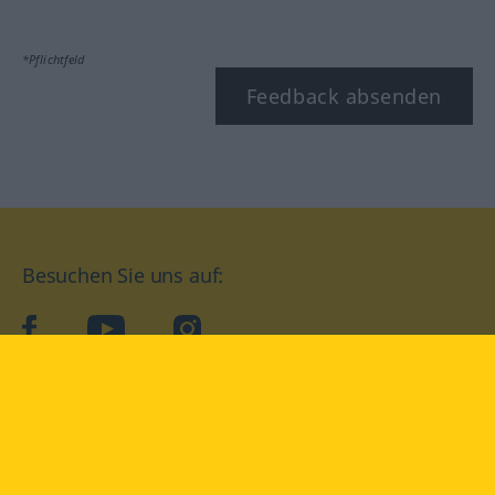
*Pflichtfeld
Feedback absenden
Besuchen Sie uns auf:
facebook
YouTube
Instagram
Langenscheidt