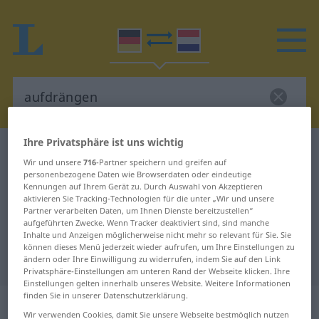
Ihre Privatsphäre ist uns wichtig
Deutsch-Niederländisch Wörterbuch
aufdrängen
Wir und unsere
716
-Partner speichern und greifen auf
Deutsch-Niederländisch
personenbezogene Daten wie Browserdaten oder eindeutige
Kennungen auf Ihrem Gerät zu. Durch Auswahl von Akzeptieren
Übersetzung für "aufdrängen"
aktivieren Sie Tracking-Technologien für die unter „Wir und unsere
Partner verarbeiten Daten, um Ihnen Dienste bereitzustellen“
aufgeführten Zwecke. Wenn Tracker deaktiviert sind, sind manche
Inhalte und Anzeigen möglicherweise nicht mehr so relevant für Sie. Sie
"aufdrängen" Niederländisch
können dieses Menü jederzeit wieder aufrufen, um Ihre Einstellungen zu
Übersetzung
ändern oder Ihre Einwilligung zu widerrufen, indem Sie auf den Link
Privatsphäre-Einstellungen am unteren Rand der Webseite klicken. Ihre
Einstellungen gelten innerhalb unseres Website. Weitere Informationen
finden Sie in unserer Datenschutzerklärung.
„aufdrängen“
Wir verwenden Cookies, damit Sie unsere Webseite bestmöglich nutzen