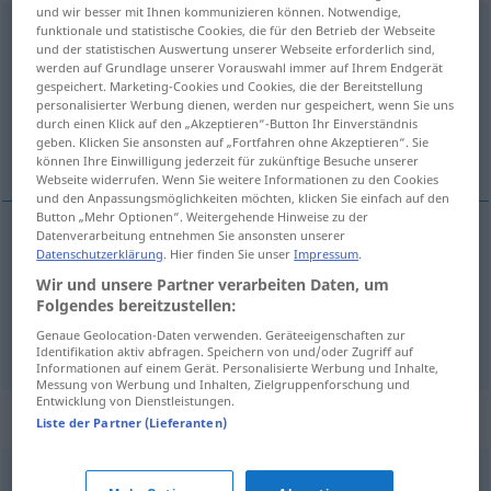
und wir besser mit Ihnen kommunizieren können. Notwendige,
aufdrängen
funktionale und statistische Cookies, die für den Betrieb der Webseite
und der statistischen Auswertung unserer Webseite erforderlich sind,
werden auf Grundlage unserer Vorauswahl immer auf Ihrem Endgerät
Übersicht aller Übersetzungen
gespeichert. Marketing-Cookies und Cookies, die der Bereitstellung
(Für mehr Details die Übersetzung anklicken/antippen)
personalisierter Werbung dienen, werden nur gespeichert, wenn Sie uns
durch einen Klick auf den „Akzeptieren“-Button Ihr Einverständnis
geben. Klicken Sie ansonsten auf „Fortfahren ohne Akzeptieren“. Sie
opdringen
können Ihre Einwilligung jederzeit für zukünftige Besuche unserer
Webseite widerrufen. Wenn Sie weitere Informationen zu den Cookies
und den Anpassungsmöglichkeiten möchten, klicken Sie einfach auf den
Button „Mehr Optionen“. Weitergehende Hinweise zu der
Datenverarbeitung entnehmen Sie ansonsten unserer
Beispiele
Datenschutzerklärung
. Hier finden Sie unser
Impressum
.
(sich)
(
DAT
)
Wir und unsere Partner verarbeiten Daten, um
Folgendes bereitzustellen:
(zich)
opdringen
(aan)
Genaue Geolocation-Daten verwenden. Geräteeigenschaften zur
Identifikation aktiv abfragen. Speichern von und/oder Zugriff auf
Informationen auf einem Gerät. Personalisierte Werbung und Inhalte,
Messung von Werbung und Inhalten, Zielgruppenforschung und
Entwicklung von Dienstleistungen.
Synonyme für "aufdrängen"
Liste der Partner (Lieferanten)