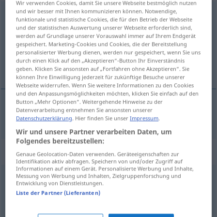
Wir verwenden Cookies, damit Sie unsere Webseite bestmöglich nutzen
und wir besser mit Ihnen kommunizieren können. Notwendige,
anbieten
funktionale und statistische Cookies, die für den Betrieb der Webseite
und der statistischen Auswertung unserer Webseite erforderlich sind,
Übersicht aller Übersetzungen
werden auf Grundlage unserer Vorauswahl immer auf Ihrem Endgerät
gespeichert. Marketing-Cookies und Cookies, die der Bereitstellung
(Für mehr Details die Übersetzung anklicken/antippen)
personalisierter Werbung dienen, werden nur gespeichert, wenn Sie uns
durch einen Klick auf den „Akzeptieren“-Button Ihr Einverständnis
aanbieden
geben. Klicken Sie ansonsten auf „Fortfahren ohne Akzeptieren“. Sie
können Ihre Einwilligung jederzeit für zukünftige Besuche unserer
Webseite widerrufen. Wenn Sie weitere Informationen zu den Cookies
und den Anpassungsmöglichkeiten möchten, klicken Sie einfach auf den
Button „Mehr Optionen“. Weitergehende Hinweise zu der
Datenverarbeitung entnehmen Sie ansonsten unserer
aanbieden
anbieten
Datenschutzerklärung
. Hier finden Sie unser
Impressum
.
Wir und unsere Partner verarbeiten Daten, um
Folgendes bereitzustellen:
Synonyme für "anbieten"
Genaue Geolocation-Daten verwenden. Geräteeigenschaften zur
Identifikation aktiv abfragen. Speichern von und/oder Zugriff auf
Informationen auf einem Gerät. Personalisierte Werbung und Inhalte,
Messung von Werbung und Inhalten, Zielgruppenforschung und
(sich) empfehlen
,
naheliegen
,
(sich) (förmlich)
Entwicklung von Dienstleistungen.
Liste der Partner (Lieferanten)
aufdrängen