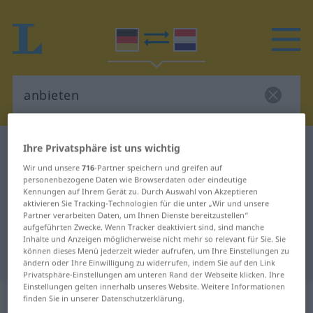
Deutsch-Niederländisch Wörterbuch
anbieten
Ihre Privatsphäre ist uns wichtig
Deutsch-Niederländisch
Wir und unsere
716
-Partner speichern und greifen auf
personenbezogene Daten wie Browserdaten oder eindeutige
Übersetzung für "anbieten"
Kennungen auf Ihrem Gerät zu. Durch Auswahl von Akzeptieren
aktivieren Sie Tracking-Technologien für die unter „Wir und unsere
Partner verarbeiten Daten, um Ihnen Dienste bereitzustellen“
aufgeführten Zwecke. Wenn Tracker deaktiviert sind, sind manche
"anbieten" Niederländisch
Inhalte und Anzeigen möglicherweise nicht mehr so relevant für Sie. Sie
können dieses Menü jederzeit wieder aufrufen, um Ihre Einstellungen zu
Übersetzung
ändern oder Ihre Einwilligung zu widerrufen, indem Sie auf den Link
Privatsphäre-Einstellungen am unteren Rand der Webseite klicken. Ihre
Einstellungen gelten innerhalb unseres Website. Weitere Informationen
„anbieten“
finden Sie in unserer Datenschutzerklärung.