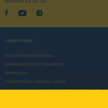
Besuchen Sie uns auf:
facebook
YouTube
Instagram
Langenscheidt
NUTZUNGSBEDINGUNGEN
DATENSCHUTZBESTIMMUNGEN
IMPRESSUM
PRIVATSPHÄRE-EINSTELLUNGEN
LATEINWÖRTERBUCH MIT CODE
Copyright © 2026 PONS Langenscheidt GmbH, Alle Rechte