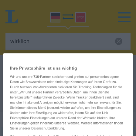
Deutsch-Latein Wörterbuch
wirklich
Ihre Privatsphäre ist uns wichtig
Deutsch-Latein Übersetzung für
Wir und unsere
716
-Partner speichern und greifen auf personenbezogene
Daten wie Browserdaten oder eindeutige Kennungen auf Ihrem Gerät zu.
"wirklich"
Durch Auswahl von Akzeptieren aktivieren Sie Tracking-Technologien für die
unter „Wir und unsere Partner verarbeiten Daten, um Ihnen Dienste
bereitzustellen“ aufgeführten Zwecke. Wenn Tracker deaktiviert sind, sind
"wirklich" Latein Übersetzung
manche Inhalte und Anzeigen möglicherweise nicht mehr so relevant für Sie.
Sie können dieses Menü jederzeit wieder aufrufen, um Ihre Einstellungen zu
ändern oder Ihre Einwilligung zu widerrufen, indem Sie auf den Link
„wirklich“
: Adjektiv, adjektivisch
Privatsphäre-Einstellungen am unteren Rand der Webseite klicken. Ihre
Einstellungen gelten innerhalb unseres Website. Weitere Informationen finden
Sie in unserer Datenschutzerklärung.
wirklich
adj