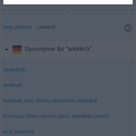
vero
,
profecto
wirklich
Synonyme für "wirklich"
tatsächlich
ernsthaft
wahrhaft
,
echt
,
ehrlich
,
tatsächlich
,
eigentlich
durchaus
,
schon
,
obwohl
,
doch
,
allerdings
,
jedoch
echt
,
bestimmt