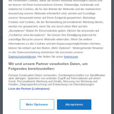
Wir verwenden Cookies, damit Sie unsere Webseite bestmöglich nutzen und
wir besser mit Ihnen kommunizieren können. Notwendige, funktionale und
Übersicht aller Übersetzungen
statistische Cookies, die für den Betrieb der Webseite und der statistischen
Auswertung unserer Webseite erforderlich sind, werden auf Grundlage
(Für mehr Details die Übersetzung anklicken/antippen)
unserer Vorauswahl immer auf Ihrem Endgerät gespeichert. Marketing-
Cookies und Cookies, die der Bereitstellung personalisierter Werbung dienen,
verus, -a, -um
werden nur gespeichert, wenn Sie uns durch einen Klick auf den
„Akzeptieren“-Button Ihr Einverständnis geben. Klicken Sie ansonsten auf
„Fortfahren ohne Akzeptieren“. Sie können Ihre Einwilligung jederzeit für
zukünftige Besuche unserer Webseite widerrufen. Wenn Sie weitere
Informationen zu den Cookies und den Anpassungsmöglichkeiten möchten,
klicken Sie einfach auf den Button „Mehr Optionen“. Weitergehende Hinweise
verus
, -a, -um
wirklich
zu der Datenverarbeitung entnehmen Sie ansonsten unserer
Datenschutzerklärung
. Hier finden Sie unser
Impressum
.
Wir und unsere Partner verarbeiten Daten, um
Folgendes bereitzustellen:
„wirklich“
: Adverb, adverbial
Genaue Geolocation-Daten verwenden. Geräteeigenschaften zur Identifikation
aktiv abfragen. Speichern von und/oder Zugriff auf Informationen auf einem
Gerät. Personalisierte Werbung und Inhalte, Messung von Werbung und
wirklich
adv
Inhalten, Zielgruppenforschung und Entwicklung von Dienstleistungen.
Liste der Partner (Lieferanten)
Übersicht aller Übersetzungen
(Für mehr Details die Übersetzung anklicken/antippen)
Mehr Optionen
Akzeptieren
vero, profecto