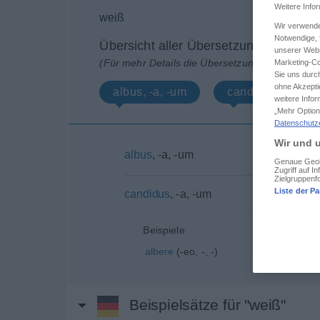
Weitere Info
weiß
Wir verwende
Notwendige, f
Übersicht aller Übersetzungen
unserer Webs
(Für mehr Details die Übersetzung anklicken/an
Marketing-Co
Sie uns durch
ohne Akzepti
albus, -a, -um
candidus, -a, -u
weitere Info
„Mehr Option
Datenschutz
Wir und u
albus
, -a, -um
Genaue Geolo
Zugriff auf 
Zielgruppenf
Liste der Pa
candidus
, -a, -um
Beispiele
albere
(-eo, -, -)
Beispielsätze für "weiß"