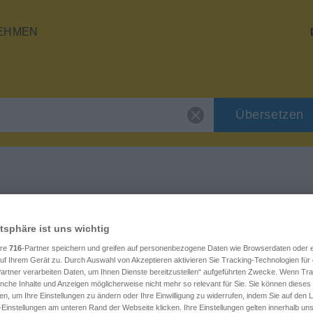
EHMEN
Übersetzen
"weiß"
atsphäre ist uns wichtig
ere
716
-Partner speichern und greifen auf personenbezogene Daten wie Browserdaten oder e
f Ihrem Gerät zu. Durch Auswahl von Akzeptieren aktivieren Sie Tracking-Technologien für d
artner verarbeiten Daten, um Ihnen Dienste bereitzustellen“ aufgeführten Zwecke. Wenn Trac
anche Inhalte und Anzeigen möglicherweise nicht mehr so relevant für Sie. Sie können dieses
en, um Ihre Einstellungen zu ändern oder Ihre Einwilligung zu widerrufen, indem Sie auf den L
-Einstellungen am unteren Rand der Webseite klicken. Ihre Einstellungen gelten innerhalb un