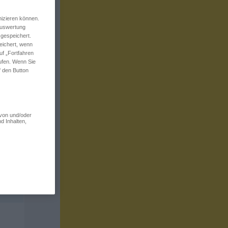
izieren können.
 Auswertung
 gespeichert.
eichert, wenn
uf „Fortfahren
rufen. Wenn Sie
f den Button
 von und/oder
d Inhalten,