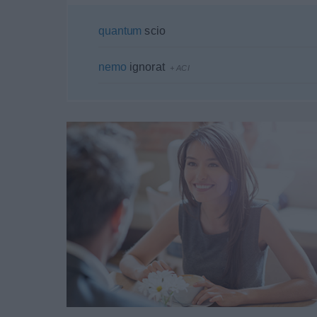
quantum
scio
nemo
ignorat
+
ACI