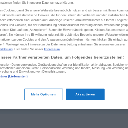
rmationen finden Sie in unserer Datenschutzerklärung.
n Cookies, damit Sie unsere Webseite bestmöglich nutzen und wir besser mit Ihnen kommun
unktionale und statistische Cookies, die für den Betrieb der Webseite und der statistischen
eite erforderlich sind, werden auf Grundlage unserer Vorauswahl immer auf Ihrem Endgerät
tippen)
okies und Cookies, die der Bereitstellung personalisierter Werbung dienen, werden nur gesp
 einen Klick auf den „Akzeptieren“-Button Ihr Einverständnis geben. Klicken Sie ansonsten a
eren“. Sie können Ihre Einwilligung jederzeit für zukünftige Besuche unserer Webseite wider
m
rmationen zu den Cookies und den Anpassungsmöglichkeiten möchten, klicken Sie einfach au
en“. Weitergehende Hinweise zu der Datenverarbeitung entnehmen Sie ansonsten unserer
erklärung
. Hier finden Sie unser
Impressum
.
nsere Partner verarbeiten Daten, um Folgendes bereitzustellen:
weiß
cation-Daten verwenden. Geräteeigenschaften zur Identifikation aktiv abfragen. Speichern
Informationen auf einem Gerät. Personalisierte Werbung und Inhalte, Messung von Werbung un
orschung und Entwicklung von Dienstleistungen.
rtner (Lieferanten)
weiß
glänzend
Mehr Optionen
Akzeptieren
weiß
sein