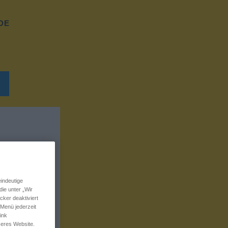
DE
indeutige
ie unter „Wir
ker deaktiviert
 Menü jederzeit
ink
seres Website.