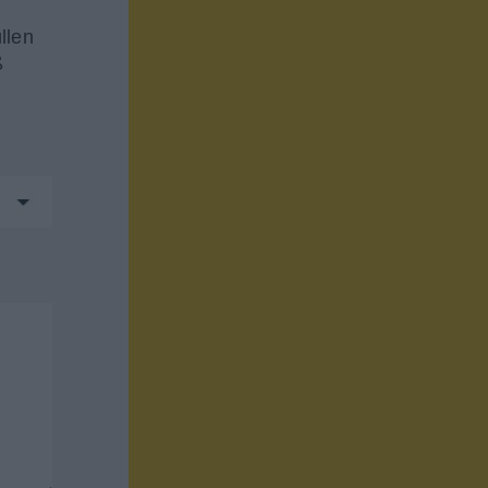
llen
ß