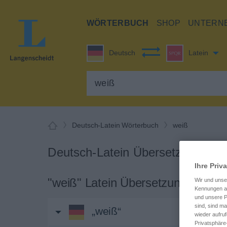
WÖRTERBUCH
SHOP
UNTERN
Deutsch
Latein
Deutsch-Latein Wörterbuch
weiß
Deutsch-Latein Übersetzung für 
Ihre Priv
"weiß" Latein Übersetzung
Wir und uns
Kennungen au
und unsere P
sind, sind m
„weiß“
wieder aufruf
Privatsphäre