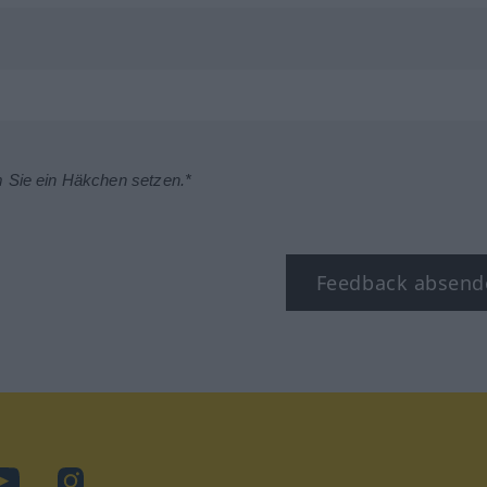
m Sie ein Häkchen setzen.*
Feedback absend
ok
YouTube
Instagram