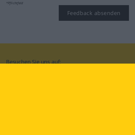
*Pflichtfeld
Feedback absenden
Besuchen Sie uns auf:
facebook
YouTube
Instagram
Langenscheidt
NUTZUNGSBEDINGUNGEN