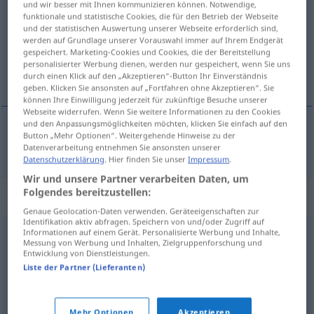
und wir besser mit Ihnen kommunizieren können. Notwendige,
funktionale und statistische Cookies, die für den Betrieb der Webseite
Übersicht aller Übersetzungen
und der statistischen Auswertung unserer Webseite erforderlich sind,
werden auf Grundlage unserer Vorauswahl immer auf Ihrem Endgerät
(Für mehr Details die Übersetzung anklicken/antippen)
gespeichert. Marketing-Cookies und Cookies, die der Bereitstellung
personalisierter Werbung dienen, werden nur gespeichert, wenn Sie uns
svađa, nesloga, razmirica
durch einen Klick auf den „Akzeptieren“-Button Ihr Einverständnis
geben. Klicken Sie ansonsten auf „Fortfahren ohne Akzeptieren“. Sie
können Ihre Einwilligung jederzeit für zukünftige Besuche unserer
Webseite widerrufen. Wenn Sie weitere Informationen zu den Cookies
und den Anpassungsmöglichkeiten möchten, klicken Sie einfach auf den
Button „Mehr Optionen“. Weitergehende Hinweise zu der
svađa
,
nesloga
,
razmirica
Zwist
Datenverarbeitung entnehmen Sie ansonsten unserer
Datenschutzerklärung
. Hier finden Sie unser
Impressum
.
Wir und unsere Partner verarbeiten Daten, um
Folgendes bereitzustellen:
Synonyme für "Zwist"
Genaue Geolocation-Daten verwenden. Geräteeigenschaften zur
Identifikation aktiv abfragen. Speichern von und/oder Zugriff auf
Informationen auf einem Gerät. Personalisierte Werbung und Inhalte,
Messung von Werbung und Inhalten, Zielgruppenforschung und
Hickhack (ugs.)
,
Streit (Hauptform)
,
Wickel (ugs.,
Entwicklung von Dienstleistungen.
österr.)
,
Auseinandersetzung
,
Zank
,
Zoff (ugs.)
,
Liste der Partner (Lieferanten)
Streiterei
,
Hader (geh.)
Mehr Optionen
Akzeptieren