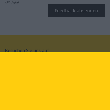
*Pflichtfeld
Feedback absenden
Besuchen Sie uns auf:
facebook
YouTube
Instagram
Langenscheidt
NUTZUNGSBEDINGUNGEN