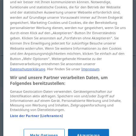
und wir besser mit Ihnen kommunizieren können. Notwendige,
funktionale und statistische Cookies, die für den Betrieb der Webseite
zweitklassig
adj
und der statistischen Auswertung unserer Webseite erforderlich sind,
werden auf Grundlage unserer Vorauswahl immer auf Ihrem Endgerät
Übersicht aller Übersetzungen
gespeichert. Marketing-Cookies und Cookies, die der Bereitstellung
personalisierter Werbung dienen, werden nur gespeichert, wenn Sie uns
(Für mehr Details die Übersetzung anklicken/antippen)
durch einen Klick auf den „Akzeptieren“-Button Ihr Einverständnis
geben. Klicken Sie ansonsten auf „Fortfahren ohne Akzeptieren“. Sie
drugorazredan
können Ihre Einwilligung jederzeit für zukünftige Besuche unserer
Webseite widerrufen. Wenn Sie weitere Informationen zu den Cookies
und den Anpassungsmöglichkeiten möchten, klicken Sie einfach auf den
Button „Mehr Optionen“. Weitergehende Hinweise zu der
Datenverarbeitung entnehmen Sie ansonsten unserer
Datenschutzerklärung
. Hier finden Sie unser
Impressum
.
drugorazredan
zweitklassig
Wir und unsere Partner verarbeiten Daten, um
Folgendes bereitzustellen:
Genaue Geolocation-Daten verwenden. Geräteeigenschaften zur
Synonyme für "zweitklassig"
Identifikation aktiv abfragen. Speichern von und/oder Zugriff auf
Informationen auf einem Gerät. Personalisierte Werbung und Inhalte,
Messung von Werbung und Inhalten, Zielgruppenforschung und
Entwicklung von Dienstleistungen.
dürftig
,
schlecht
,
minderwertig
,
billig (geringwertig)
Liste der Partner (Lieferanten)
(Hauptform)
,
mäßig
Mehr Optionen
Akzeptieren