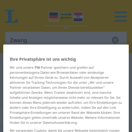
Ihre Privatsphäre ist uns wichtig
Deutsch-Kroatisch Wörterbuch
Zwang
Wir und unsere
716
-Partner speichern und greifen auf
Deutsch-Kroatisch Übersetzung für
personenbezogene Daten wie Browserdaten oder eindeutige
Kennungen auf Ihrem Gerät zu. Durch Auswahl von Akzeptieren
"Zwang"
aktivieren Sie Tracking-Technologien für die unter „Wir und unsere
Partner verarbeiten Daten, um Ihnen Dienste bereitzustellen“
aufgeführten Zwecke. Wenn Tracker deaktiviert sind, sind manche
"Zwang" Kroatisch Übersetzung
Inhalte und Anzeigen möglicherweise nicht mehr so relevant für Sie. Sie
können dieses Menü jederzeit wieder aufrufen, um Ihre Einstellungen zu
ändern oder Ihre Einwilligung zu widerrufen, indem Sie auf den Link
Privatsphäre-Einstellungen am unteren Rand der Webseite klicken. Ihre
„Zwang“
: Maskulinum
Einstellungen gelten innerhalb unseres Website. Weitere Informationen
finden Sie in unserer Datenschutzerklärung.
Zwang
Wir verwenden Cookies, damit Sie unsere Webseite bestmöglich nutzen
m
<
-(e)s
;
Zwänge
>