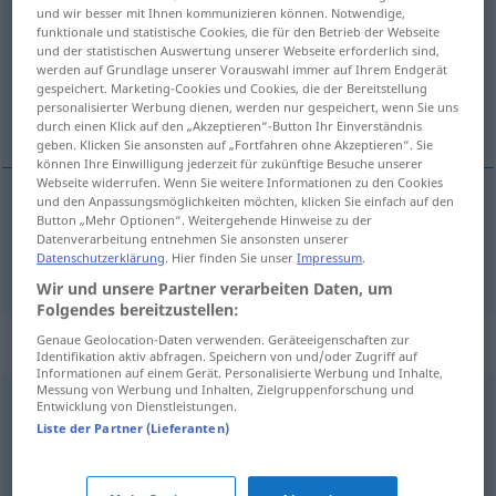
und wir besser mit Ihnen kommunizieren können. Notwendige,
funktionale und statistische Cookies, die für den Betrieb der Webseite
Übersicht aller Übersetzungen
und der statistischen Auswertung unserer Webseite erforderlich sind,
(Für mehr Details die Übersetzung anklicken/antippen)
werden auf Grundlage unserer Vorauswahl immer auf Ihrem Endgerät
gespeichert. Marketing-Cookies und Cookies, die der Bereitstellung
personalisierter Werbung dienen, werden nur gespeichert, wenn Sie uns
prisila, prinuda
durch einen Klick auf den „Akzeptieren“-Button Ihr Einverständnis
geben. Klicken Sie ansonsten auf „Fortfahren ohne Akzeptieren“. Sie
können Ihre Einwilligung jederzeit für zukünftige Besuche unserer
Webseite widerrufen. Wenn Sie weitere Informationen zu den Cookies
und den Anpassungsmöglichkeiten möchten, klicken Sie einfach auf den
Button „Mehr Optionen“. Weitergehende Hinweise zu der
prisila,
prinuda
Zwang
Datenverarbeitung entnehmen Sie ansonsten unserer
Datenschutzerklärung
. Hier finden Sie unser
Impressum
.
Wir und unsere Partner verarbeiten Daten, um
Folgendes bereitzustellen:
Synonyme für "Zwang"
Genaue Geolocation-Daten verwenden. Geräteeigenschaften zur
Identifikation aktiv abfragen. Speichern von und/oder Zugriff auf
Informationen auf einem Gerät. Personalisierte Werbung und Inhalte,
Messung von Werbung und Inhalten, Zielgruppenforschung und
Entwicklung von Dienstleistungen.
Erpressung
Liste der Partner (Lieferanten)
Auflage
,
Bedingung