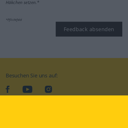
Häkchen setzen.*
*Pflichtfeld
Feedback absenden
Besuchen Sie uns auf:
facebook
YouTube
Instagram
Langenscheidt