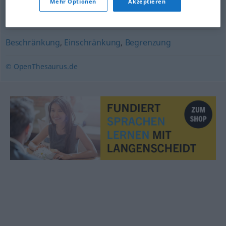
Mehr Optionen
Akzeptieren
Diktat
,
Befehl
,
Anweisung
,
Weisung (fachspr.)
,
Order
Beschränkung
,
Einschränkung
,
Begrenzung
© OpenThesaurus.de