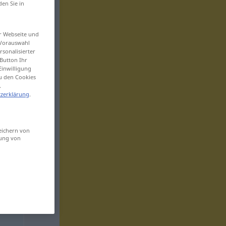
den Sie in
er Webseite und
 Vorauswahl
sonalisierter
Button Ihr
Einwilligung
zu den Cookies
.
zerklärung
.
eichern von
sung von