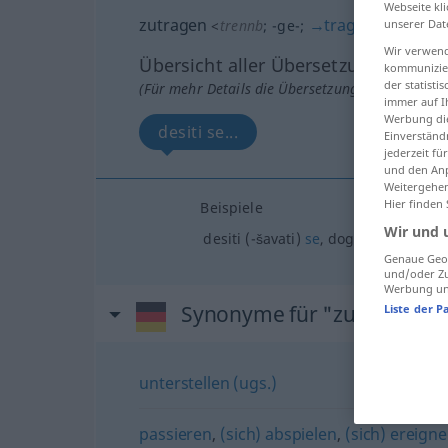
Webseite kli
zutragen
→
tragen
unserer Dat
<
trennb
;
-ge-
;
>
Wir verwend
Übersicht aller Übersetzungen
kommunizier
der statist
(Für mehr Details die Übersetzung anklicken/an
immer auf I
Werbung die
desiti se...
Einverständ
jederzeit f
und den Anp
Weitergehen
Hier finden
Beispiele
Wir und 
desiti (-šavati)
se
, dogoditi (-gađati
Genaue Geol
und/oder Zu
Werbung und
Synonyme für "zutragen"
Liste der P
unterstellen (ugs.)
passieren
,
(sich) abspielen
,
(sich) ereign