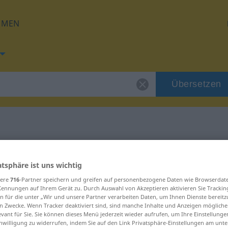
HMEN
Übersetzen
g für "zutragen"
atsphäre ist uns wichtig
ung
sere
716
-Partner speichern und greifen auf personenbezogene Daten wie Browserdat
Kennungen auf Ihrem Gerät zu. Durch Auswahl von Akzeptieren aktivieren Sie Trackin
n für die unter „Wir und unsere Partner verarbeiten Daten, um Ihnen Dienste bereitz
n Zwecke. Wenn Tracker deaktiviert sind, sind manche Inhalte und Anzeigen mögliche
evant für Sie. Sie können dieses Menü jederzeit wieder aufrufen, um Ihre Einstellung
inwilligung zu widerrufen, indem Sie auf den Link Privatsphäre-Einstellungen am unt