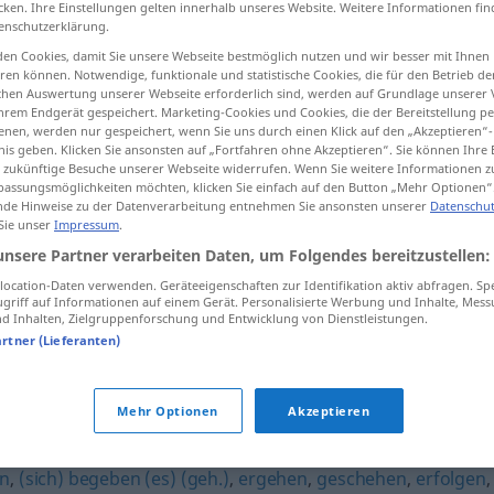
cken. Ihre Einstellungen gelten innerhalb unseres Website. Weitere Informationen fin
enschutzerklärung.
en Cookies, damit Sie unsere Webseite bestmöglich nutzen und wir besser mit Ihnen
en können. Notwendige, funktionale und statistische Cookies, die für den Betrieb d
ischen Auswertung unserer Webseite erforderlich sind, werden auf Grundlage unserer
tippen)
hrem Endgerät gespeichert. Marketing-Cookies und Cookies, die der Bereitstellung per
nen, werden nur gespeichert, wenn Sie uns durch einen Klick auf den „Akzeptieren“-
nis geben. Klicken Sie ansonsten auf „Fortfahren ohne Akzeptieren“. Sie können Ihre 
ür zukünftige Besuche unserer Webseite widerrufen. Wenn Sie weitere Informationen 
assungsmöglichkeiten möchten, klicken Sie einfach auf den Button „Mehr Optionen“
de Hinweise zu der Datenverarbeitung entnehmen Sie ansonsten unserer
Datenschut
 Sie unser
Impressum
.
unsere Partner verarbeiten Daten, um Folgendes bereitzustellen:
)
se
sich zutragen
ocation-Daten verwenden. Geräteeigenschaften zur Identifikation aktiv abfragen. Sp
griff auf Informationen auf einem Gerät. Personalisierte Werbung und Inhalte, Mes
 Inhalten, Zielgruppenforschung und Entwicklung von Dienstleistungen.
artner (Lieferanten)
Mehr Optionen
Akzeptieren
en
,
(sich) begeben (es) (geh.)
,
ergehen
,
geschehen
,
erfolgen
,