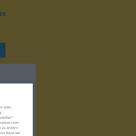
DE
en oder
g-
ustellen“
rweise nicht
en zu ändern
eren Rand der