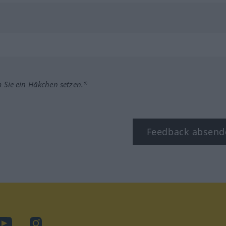
m Sie ein Häkchen setzen.*
Feedback absend
ook
YouTube
Instagram