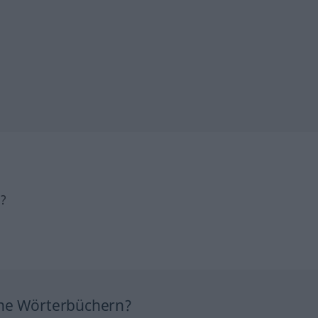
h?
ine Wörterbüchern?