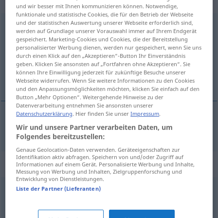
„Zusammensetzung“
: Femininum
und wir besser mit Ihnen kommunizieren können. Notwendige,
funktionale und statistische Cookies, die für den Betrieb der Webseite
und der statistischen Auswertung unserer Webseite erforderlich sind,
Zusammensetzung
f
<
Zusammensetzung
;
-en
>
werden auf Grundlage unserer Vorauswahl immer auf Ihrem Endgerät
gespeichert. Marketing-Cookies und Cookies, die der Bereitstellung
Übersicht aller Übersetzungen
personalisierter Werbung dienen, werden nur gespeichert, wenn Sie uns
durch einen Klick auf den „Akzeptieren“-Button Ihr Einverständnis
(Für mehr Details die Übersetzung anklicken/antippen)
geben. Klicken Sie ansonsten auf „Fortfahren ohne Akzeptieren“. Sie
können Ihre Einwilligung jederzeit für zukünftige Besuche unserer
sastav
Webseite widerrufen. Wenn Sie weitere Informationen zu den Cookies
und den Anpassungsmöglichkeiten möchten, klicken Sie einfach auf den
Button „Mehr Optionen“. Weitergehende Hinweise zu der
Datenverarbeitung entnehmen Sie ansonsten unserer
Datenschutzerklärung
. Hier finden Sie unser
Impressum
.
Wir und unsere Partner verarbeiten Daten, um
sastav
Zusammensetzung
Folgendes bereitzustellen:
Genaue Geolocation-Daten verwenden. Geräteeigenschaften zur
Identifikation aktiv abfragen. Speichern von und/oder Zugriff auf
Synonyme für "Zusammensetzung"
Informationen auf einem Gerät. Personalisierte Werbung und Inhalte,
Messung von Werbung und Inhalten, Zielgruppenforschung und
Entwicklung von Dienstleistungen.
Liste der Partner (Lieferanten)
Formation