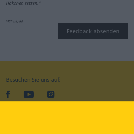
Häkchen setzen.*
*Pflichtfeld
Feedback absenden
Besuchen Sie uns auf:
facebook
YouTube
Instagram
Langenscheidt