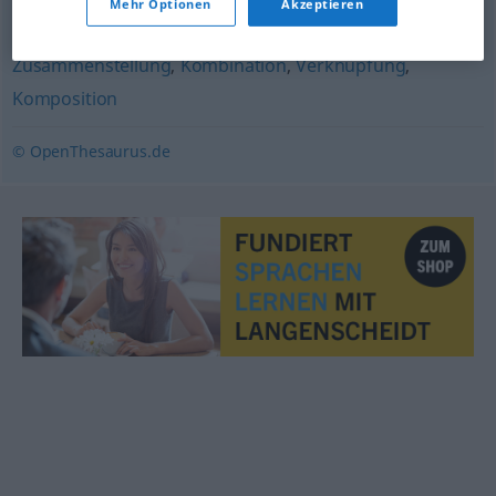
Mehr Optionen
Akzeptieren
Kompositum
Zusammenstellung
,
Kombination
,
Verknüpfung
,
Komposition
© OpenThesaurus.de