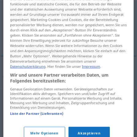
funktionale und statistische Cookies, die für den Betrieb der Webseite
Zungenlaut
m
<
-(e)s
;
Zungenläute
>
und der statistischen Auswertung unserer Webseite erforderlich sind,
werden auf Grundlage unserer Vorauswahl immer auf Ihrem Endgerät
gespeichert. Marketing-Cookies und Cookies, die der Bereitstellung
Übersicht aller Übersetzungen
personalisierter Werbung dienen, werden nur gespeichert, wenn Sie uns
(Für mehr Details die Übersetzung anklicken/antippen)
durch einen Klick auf den „Akzeptieren“-Button Ihr Einverständnis
geben. Klicken Sie ansonsten auf „Fortfahren ohne Akzeptieren“. Sie
können Ihre Einwilligung jederzeit für zukünftige Besuche unserer
jezični glas
Webseite widerrufen. Wenn Sie weitere Informationen zu den Cookies
und den Anpassungsmöglichkeiten möchten, klicken Sie einfach auf den
Button „Mehr Optionen“. Weitergehende Hinweise zu der
Datenverarbeitung entnehmen Sie ansonsten unserer
Datenschutzerklärung
. Hier finden Sie unser
Impressum
.
jezični
glas
Zungenlaut
LING
Wir und unsere Partner verarbeiten Daten, um
Folgendes bereitzustellen:
Genaue Geolocation-Daten verwenden. Geräteeigenschaften zur
Identifikation aktiv abfragen. Speichern von und/oder Zugriff auf
Informationen auf einem Gerät. Personalisierte Werbung und Inhalte,
Messung von Werbung und Inhalten, Zielgruppenforschung und
Entwicklung von Dienstleistungen.
Liste der Partner (Lieferanten)
Mehr Optionen
Akzeptieren