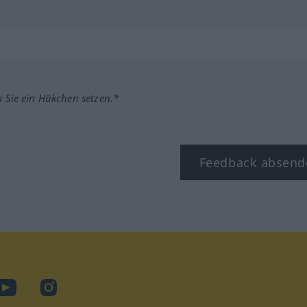
m Sie ein Häkchen setzen.*
Feedback absend
ook
YouTube
Instagram