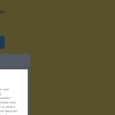
DE
en oder
g-
ustellen“
rweise nicht
en zu ändern
eren Rand der