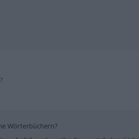
h?
ine Wörterbüchern?