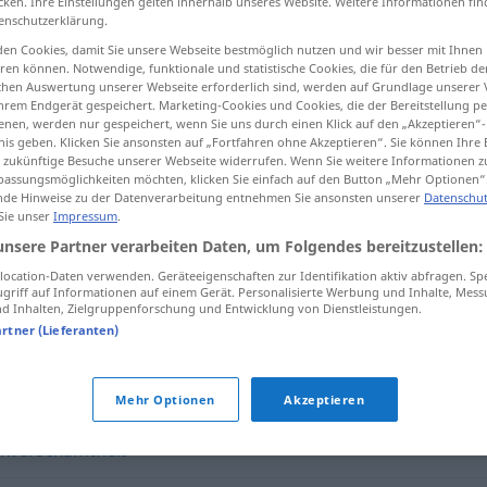
cken. Ihre Einstellungen gelten innerhalb unseres Website. Weitere Informationen fin
enschutzerklärung.
en Cookies, damit Sie unsere Webseite bestmöglich nutzen und wir besser mit Ihnen
en können. Notwendige, funktionale und statistische Cookies, die für den Betrieb d
ischen Auswertung unserer Webseite erforderlich sind, werden auf Grundlage unserer
tippen)
hrem Endgerät gespeichert. Marketing-Cookies und Cookies, die der Bereitstellung per
nen, werden nur gespeichert, wenn Sie uns durch einen Klick auf den „Akzeptieren“-
nis geben. Klicken Sie ansonsten auf „Fortfahren ohne Akzeptieren“. Sie können Ihre 
ür zukünftige Besuche unserer Webseite widerrufen. Wenn Sie weitere Informationen 
assungsmöglichkeiten möchten, klicken Sie einfach auf den Button „Mehr Optionen“
de Hinweise zu der Datenverarbeitung entnehmen Sie ansonsten unserer
Datenschut
 Sie unser
Impressum
.
Zumutung
unsere Partner verarbeiten Daten, um Folgendes bereitzustellen:
ocation-Daten verwenden. Geräteeigenschaften zur Identifikation aktiv abfragen. Sp
griff auf Informationen auf einem Gerät. Personalisierte Werbung und Inhalte, Mes
 Inhalten, Zielgruppenforschung und Entwicklung von Dienstleistungen.
artner (Lieferanten)
/ irritierende / übertriebene / deplatzierte ...) Forderung(en
Mehr Optionen
Akzeptieren
nverschämtheit