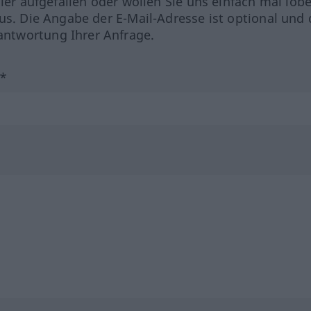
hler aufgefallen oder wollen Sie uns einfach mal lob
us. Die Angabe der E-Mail-Adresse ist optional und 
ntwortung Ihrer Anfrage.
?*