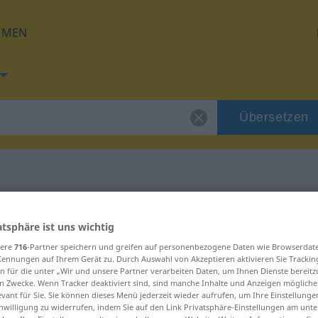
HMEN
Übersetzen
ng für "Zumutung"
atsphäre ist uns wichtig
sere
716
-Partner speichern und greifen auf personenbezogene Daten wie Browserdat
zung
Kennungen auf Ihrem Gerät zu. Durch Auswahl von Akzeptieren aktivieren Sie Trackin
n für die unter „Wir und unsere Partner verarbeiten Daten, um Ihnen Dienste bereitz
n Zwecke. Wenn Tracker deaktiviert sind, sind manche Inhalte und Anzeigen mögliche
evant für Sie. Sie können dieses Menü jederzeit wieder aufrufen, um Ihre Einstellung
inwilligung zu widerrufen, indem Sie auf den Link Privatsphäre-Einstellungen am unt