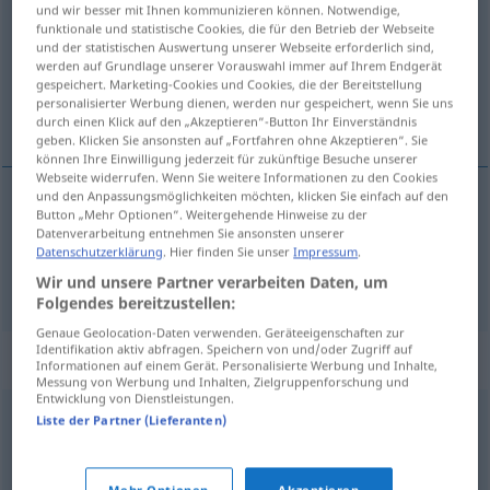
und wir besser mit Ihnen kommunizieren können. Notwendige,
funktionale und statistische Cookies, die für den Betrieb der Webseite
Übersicht aller Übersetzungen
und der statistischen Auswertung unserer Webseite erforderlich sind,
werden auf Grundlage unserer Vorauswahl immer auf Ihrem Endgerät
(Für mehr Details die Übersetzung anklicken/antippen)
gespeichert. Marketing-Cookies und Cookies, die der Bereitstellung
personalisierter Werbung dienen, werden nur gespeichert, wenn Sie uns
dodati , priznati
durch einen Klick auf den „Akzeptieren“-Button Ihr Einverständnis
geben. Klicken Sie ansonsten auf „Fortfahren ohne Akzeptieren“. Sie
können Ihre Einwilligung jederzeit für zukünftige Besuche unserer
Webseite widerrufen. Wenn Sie weitere Informationen zu den Cookies
und den Anpassungsmöglichkeiten möchten, klicken Sie einfach auf den
Button „Mehr Optionen“. Weitergehende Hinweise zu der
dodati (-avati)
zugeben
hinzufügen
Datenverarbeitung entnehmen Sie ansonsten unserer
Datenschutzerklärung
. Hier finden Sie unser
Impressum
.
priznati
(-avati)
zugeben
gestehen
Wir und unsere Partner verarbeiten Daten, um
Folgendes bereitzustellen:
Genaue Geolocation-Daten verwenden. Geräteeigenschaften zur
Identifikation aktiv abfragen. Speichern von und/oder Zugriff auf
Synonyme für "zugeben"
Informationen auf einem Gerät. Personalisierte Werbung und Inhalte,
Messung von Werbung und Inhalten, Zielgruppenforschung und
Entwicklung von Dienstleistungen.
Liste der Partner (Lieferanten)
addieren
,
dazugeben