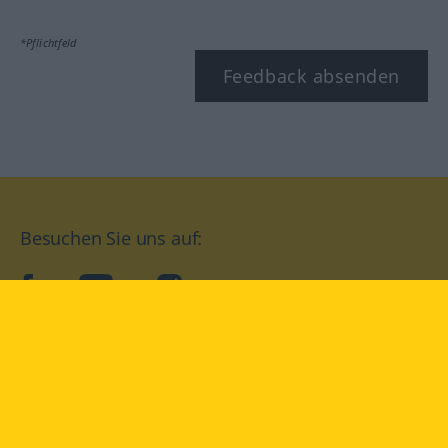
*Pflichtfeld
Feedback absenden
Besuchen Sie uns auf:
facebook
YouTube
Instagram
Langenscheidt