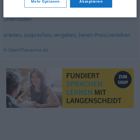
Mehr Optionen
Akzeptieren
attestieren
,
zusprechen
,
beimessen
,
zuschreiben
,
unterstellen
erteilen
,
zusprechen
,
vergeben
,
(einen Preis) verleihen
© OpenThesaurus.de