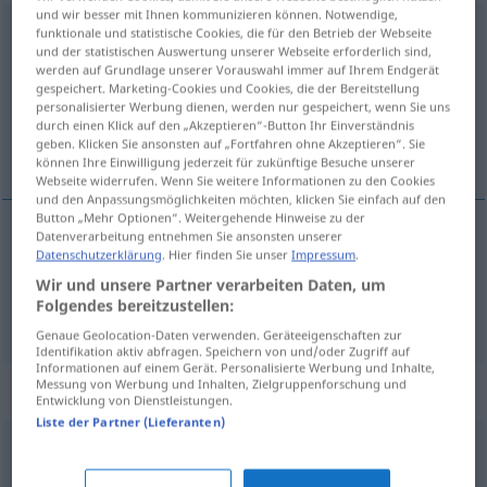
und wir besser mit Ihnen kommunizieren können. Notwendige,
zuerkennen
<
trennb
>
funktionale und statistische Cookies, die für den Betrieb der Webseite
und der statistischen Auswertung unserer Webseite erforderlich sind,
werden auf Grundlage unserer Vorauswahl immer auf Ihrem Endgerät
Übersicht aller Übersetzungen
gespeichert. Marketing-Cookies und Cookies, die der Bereitstellung
(Für mehr Details die Übersetzung anklicken/antippen)
personalisierter Werbung dienen, werden nur gespeichert, wenn Sie uns
durch einen Klick auf den „Akzeptieren“-Button Ihr Einverständnis
geben. Klicken Sie ansonsten auf „Fortfahren ohne Akzeptieren“. Sie
dodijeliti , dosuditi
können Ihre Einwilligung jederzeit für zukünftige Besuche unserer
Webseite widerrufen. Wenn Sie weitere Informationen zu den Cookies
und den Anpassungsmöglichkeiten möchten, klicken Sie einfach auf den
Button „Mehr Optionen“. Weitergehende Hinweise zu der
Datenverarbeitung entnehmen Sie ansonsten unserer
Datenschutzerklärung
. Hier finden Sie unser
Impressum
.
dodijeliti
(dodjeljivati)
zuerkennen
Preis
Wir und unsere Partner verarbeiten Daten, um
Folgendes bereitzustellen:
dosuditi
(-uđivati)
zuerkennen
JUR
Genaue Geolocation-Daten verwenden. Geräteeigenschaften zur
Identifikation aktiv abfragen. Speichern von und/oder Zugriff auf
Informationen auf einem Gerät. Personalisierte Werbung und Inhalte,
Messung von Werbung und Inhalten, Zielgruppenforschung und
Synonyme für "zuerkennen"
Entwicklung von Dienstleistungen.
Liste der Partner (Lieferanten)
gestatten (geh.)
,
einräumen
,
anerkennen
,
erlauben