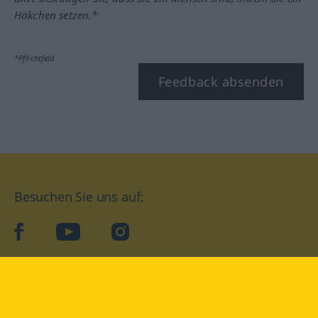
Häkchen setzen.*
*Pflichtfeld
Feedback absenden
Besuchen Sie uns auf:
facebook
YouTube
Instagram
Langenscheidt