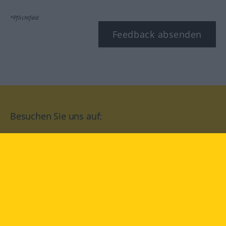
*Pflichtfeld
Feedback absenden
Besuchen Sie uns auf:
facebook
YouTube
Instagram
Langenscheidt