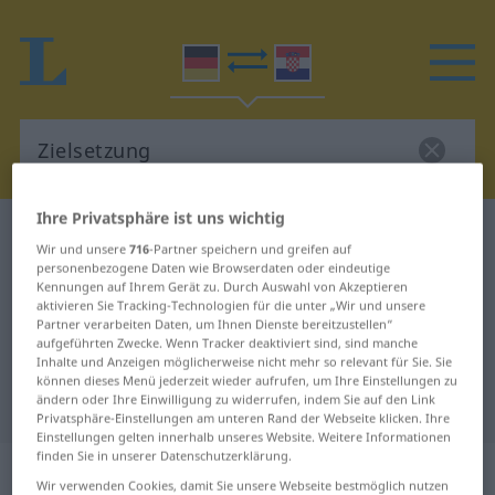
Ihre Privatsphäre ist uns wichtig
Deutsch-Kroatisch Wörterbuch
Zielsetzung
Wir und unsere
716
-Partner speichern und greifen auf
Deutsch-Kroatisch Übersetzung für
personenbezogene Daten wie Browserdaten oder eindeutige
Kennungen auf Ihrem Gerät zu. Durch Auswahl von Akzeptieren
"Zielsetzung"
aktivieren Sie Tracking-Technologien für die unter „Wir und unsere
Partner verarbeiten Daten, um Ihnen Dienste bereitzustellen“
aufgeführten Zwecke. Wenn Tracker deaktiviert sind, sind manche
Inhalte und Anzeigen möglicherweise nicht mehr so relevant für Sie. Sie
"Zielsetzung" Kroatisch
können dieses Menü jederzeit wieder aufrufen, um Ihre Einstellungen zu
ändern oder Ihre Einwilligung zu widerrufen, indem Sie auf den Link
Übersetzung
Privatsphäre-Einstellungen am unteren Rand der Webseite klicken. Ihre
Einstellungen gelten innerhalb unseres Website. Weitere Informationen
finden Sie in unserer Datenschutzerklärung.
„Zielsetzung“
: Femininum
Wir verwenden Cookies, damit Sie unsere Webseite bestmöglich nutzen