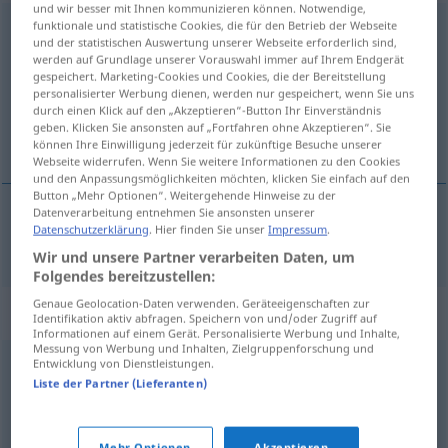
und wir besser mit Ihnen kommunizieren können. Notwendige,
funktionale und statistische Cookies, die für den Betrieb der Webseite
Zielsetzung
f
<
Zielsetzung
;
-en
>
und der statistischen Auswertung unserer Webseite erforderlich sind,
werden auf Grundlage unserer Vorauswahl immer auf Ihrem Endgerät
Übersicht aller Übersetzungen
gespeichert. Marketing-Cookies und Cookies, die der Bereitstellung
(Für mehr Details die Übersetzung anklicken/antippen)
personalisierter Werbung dienen, werden nur gespeichert, wenn Sie uns
durch einen Klick auf den „Akzeptieren“-Button Ihr Einverständnis
geben. Klicken Sie ansonsten auf „Fortfahren ohne Akzeptieren“. Sie
određivanje cilja
können Ihre Einwilligung jederzeit für zukünftige Besuche unserer
Webseite widerrufen. Wenn Sie weitere Informationen zu den Cookies
und den Anpassungsmöglichkeiten möchten, klicken Sie einfach auf den
Button „Mehr Optionen“. Weitergehende Hinweise zu der
Datenverarbeitung entnehmen Sie ansonsten unserer
Datenschutzerklärung
. Hier finden Sie unser
Impressum
.
određivanje cilja
Zielsetzung
Wir und unsere Partner verarbeiten Daten, um
Folgendes bereitzustellen:
Genaue Geolocation-Daten verwenden. Geräteeigenschaften zur
Synonyme für "Zielsetzung"
Identifikation aktiv abfragen. Speichern von und/oder Zugriff auf
Informationen auf einem Gerät. Personalisierte Werbung und Inhalte,
Messung von Werbung und Inhalten, Zielgruppenforschung und
Entwicklung von Dienstleistungen.
Perspektive
,
Zweck
,
Ziel
Liste der Partner (Lieferanten)
Richtschnur
,
Kurs
,
Programm
,
Linie
,
Richtlinie
,
Maßgabe
,
Mehr Optionen
Akzeptieren