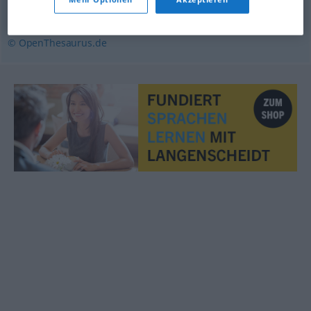
Leitfaden
© OpenThesaurus.de