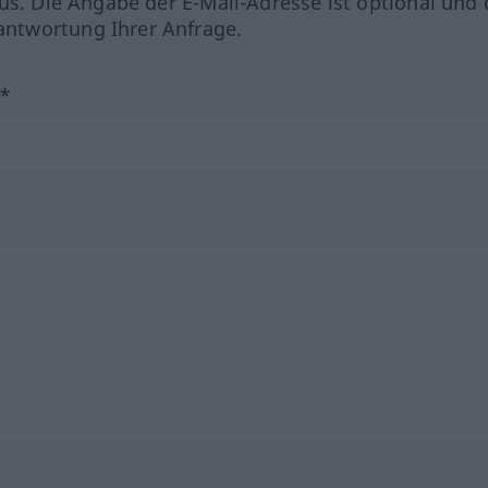
us. Die Angabe der E-Mail-Adresse ist optional und 
ntwortung Ihrer Anfrage.
?*