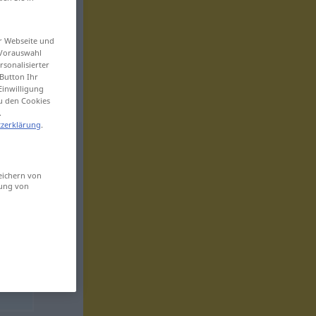
er Webseite und
 Vorauswahl
sonalisierter
Button Ihr
Einwilligung
zu den Cookies
.
zerklärung
.
eichern von
sung von