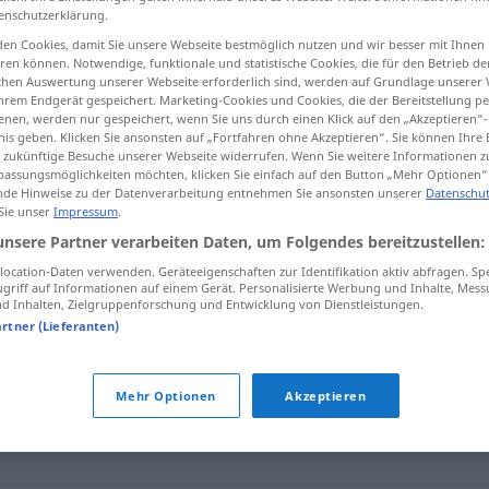
enschutzerklärung.
en Cookies, damit Sie unsere Webseite bestmöglich nutzen und wir besser mit Ihnen
en können. Notwendige, funktionale und statistische Cookies, die für den Betrieb d
ischen Auswertung unserer Webseite erforderlich sind, werden auf Grundlage unserer
tippen)
hrem Endgerät gespeichert. Marketing-Cookies und Cookies, die der Bereitstellung per
nen, werden nur gespeichert, wenn Sie uns durch einen Klick auf den „Akzeptieren“-
nis geben. Klicken Sie ansonsten auf „Fortfahren ohne Akzeptieren“. Sie können Ihre 
ür zukünftige Besuche unserer Webseite widerrufen. Wenn Sie weitere Informationen 
assungsmöglichkeiten möchten, klicken Sie einfach auf den Button „Mehr Optionen“
de Hinweise zu der Datenverarbeitung entnehmen Sie ansonsten unserer
Datenschut
 Sie unser
Impressum
.
zeugungsfähig
unsere Partner verarbeiten Daten, um Folgendes bereitzustellen:
ocation-Daten verwenden. Geräteeigenschaften zur Identifikation aktiv abfragen. Sp
griff auf Informationen auf einem Gerät. Personalisierte Werbung und Inhalte, Mes
 Inhalten, Zielgruppenforschung und Entwicklung von Dienstleistungen.
hig"
artner (Lieferanten)
Mehr Optionen
Akzeptieren