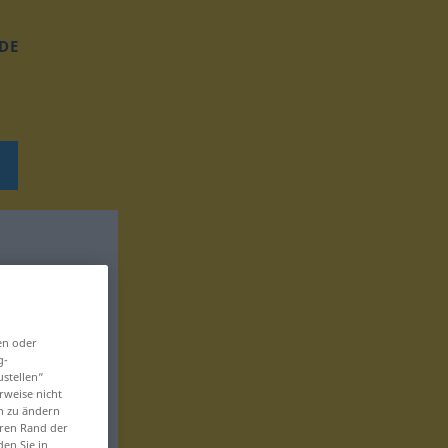
DE
en oder
g-
ustellen“
rweise nicht
en zu ändern
eren Rand der
den Sie in