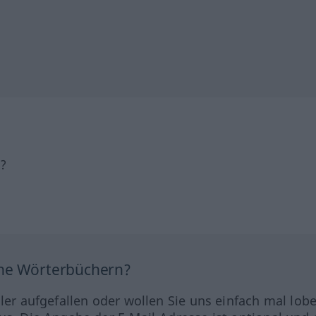
h?
ine Wörterbüchern?
hler aufgefallen oder wollen Sie uns einfach mal lob