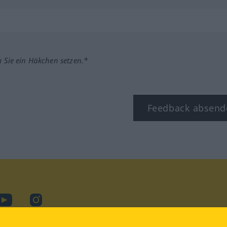
m Sie ein Häkchen setzen.*
Feedback absend
ook
YouTube
Instagram