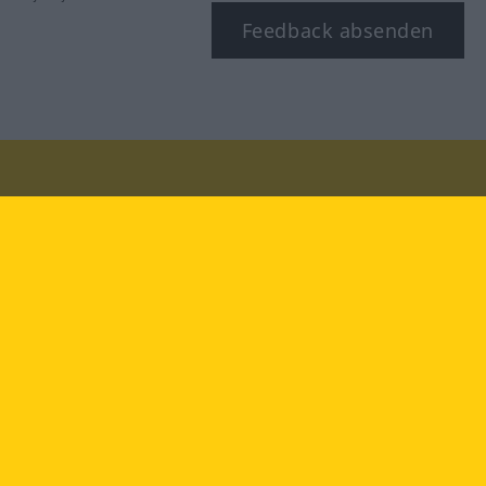
Feedback absenden
Besuchen Sie uns auf:
facebook
YouTube
Instagram
Langenscheidt
NUTZUNGSBEDINGUNGEN