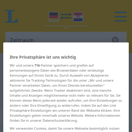
Ihre Privatsphäre ist uns wichtig
Deutsch-Kroatisch Wörterbuch
Zeitraum
Wir und unsere
716
-Partner speichern und greifen auf
Deutsch-Kroatisch Übersetzung für
personenbezogene Daten wie Browserdaten oder eindeutige
Kennungen auf Ihrem Gerät zu. Durch Auswahl von Akzeptieren
"Zeitraum"
aktivieren Sie Tracking-Technologien für die unter „Wir und unsere
Partner verarbeiten Daten, um Ihnen Dienste bereitzustellen“
aufgeführten Zwecke. Wenn Tracker deaktiviert sind, sind manche
Inhalte und Anzeigen möglicherweise nicht mehr so relevant für Sie. Sie
"Zeitraum" Kroatisch Übersetzung
können dieses Menü jederzeit wieder aufrufen, um Ihre Einstellungen zu
ändern oder Ihre Einwilligung zu widerrufen, indem Sie auf den Link
Privatsphäre-Einstellungen am unteren Rand der Webseite klicken. Ihre
„Zeitraum“
: Maskulinum
Einstellungen gelten innerhalb unseres Website. Weitere Informationen
finden Sie in unserer Datenschutzerklärung.
Wir verwenden Cookies, damit Sie unsere Webseite bestmöglich nutzen
Zeitraum
m
<
-(e)s
;
Zeiträume
>