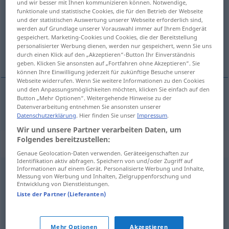
und wir besser mit Ihnen kommunizieren können. Notwendige,
funktionale und statistische Cookies, die für den Betrieb der Webseite
Übersicht aller Übersetzungen
und der statistischen Auswertung unserer Webseite erforderlich sind,
werden auf Grundlage unserer Vorauswahl immer auf Ihrem Endgerät
(Für mehr Details die Übersetzung anklicken/antippen)
gespeichert. Marketing-Cookies und Cookies, die der Bereitstellung
personalisierter Werbung dienen, werden nur gespeichert, wenn Sie uns
razdoblje
durch einen Klick auf den „Akzeptieren“-Button Ihr Einverständnis
geben. Klicken Sie ansonsten auf „Fortfahren ohne Akzeptieren“. Sie
können Ihre Einwilligung jederzeit für zukünftige Besuche unserer
Webseite widerrufen. Wenn Sie weitere Informationen zu den Cookies
und den Anpassungsmöglichkeiten möchten, klicken Sie einfach auf den
Button „Mehr Optionen“. Weitergehende Hinweise zu der
razdoblje
Zeitraum
Datenverarbeitung entnehmen Sie ansonsten unserer
Datenschutzerklärung
. Hier finden Sie unser
Impressum
.
Wir und unsere Partner verarbeiten Daten, um
Folgendes bereitzustellen:
Synonyme für "Zeitraum"
Genaue Geolocation-Daten verwenden. Geräteeigenschaften zur
Identifikation aktiv abfragen. Speichern von und/oder Zugriff auf
Informationen auf einem Gerät. Personalisierte Werbung und Inhalte,
Messung von Werbung und Inhalten, Zielgruppenforschung und
Periode
,
Frist
,
Spanne
,
(zeitlicher) Abstand
,
Dauer
,
Zeit
,
Entwicklung von Dienstleistungen.
Zeitabschnitt
,
(zeitliches) Intervall
Liste der Partner (Lieferanten)
© OpenThesaurus.de
Mehr Optionen
Akzeptieren