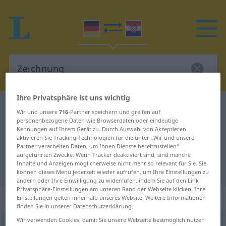
Ihre Privatsphäre ist uns wichtig
Deutsch-Kroatisch Wörterbuch
Zeichnung
Wir und unsere
716
-Partner speichern und greifen auf
Deutsch-Kroatisch Übersetzung für
personenbezogene Daten wie Browserdaten oder eindeutige
Kennungen auf Ihrem Gerät zu. Durch Auswahl von Akzeptieren
"Zeichnung"
aktivieren Sie Tracking-Technologien für die unter „Wir und unsere
Partner verarbeiten Daten, um Ihnen Dienste bereitzustellen“
aufgeführten Zwecke. Wenn Tracker deaktiviert sind, sind manche
Inhalte und Anzeigen möglicherweise nicht mehr so relevant für Sie. Sie
"Zeichnung" Kroatisch Übersetzung
können dieses Menü jederzeit wieder aufrufen, um Ihre Einstellungen zu
ändern oder Ihre Einwilligung zu widerrufen, indem Sie auf den Link
Privatsphäre-Einstellungen am unteren Rand der Webseite klicken. Ihre
„Zeichnung“
: Femininum
Einstellungen gelten innerhalb unseres Website. Weitere Informationen
finden Sie in unserer Datenschutzerklärung.
Wir verwenden Cookies, damit Sie unsere Webseite bestmöglich nutzen
Zeichnung
f
<
Zeichnung
;
-en
>