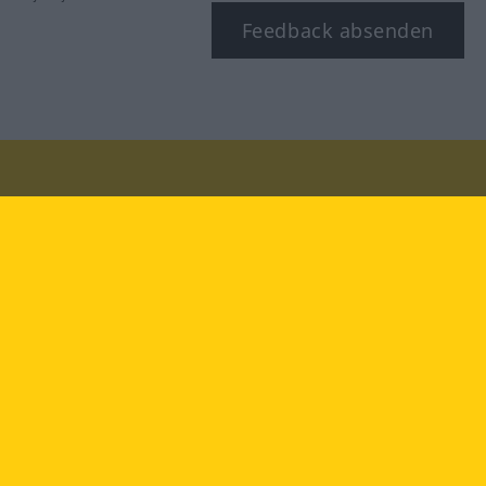
Feedback absenden
Besuchen Sie uns auf:
facebook
YouTube
Instagram
Langenscheidt
NUTZUNGSBEDINGUNGEN