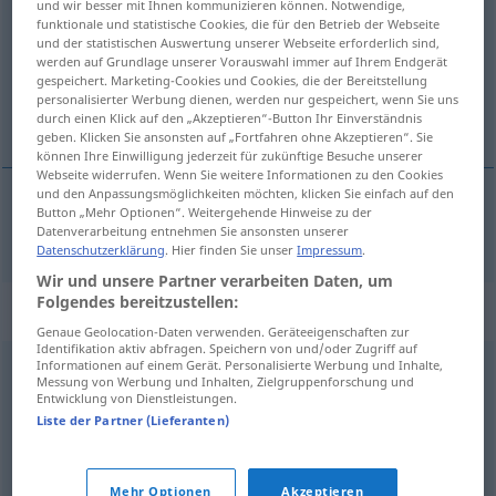
und wir besser mit Ihnen kommunizieren können. Notwendige,
funktionale und statistische Cookies, die für den Betrieb der Webseite
Übersicht aller Übersetzungen
und der statistischen Auswertung unserer Webseite erforderlich sind,
werden auf Grundlage unserer Vorauswahl immer auf Ihrem Endgerät
(Für mehr Details die Übersetzung anklicken/antippen)
gespeichert. Marketing-Cookies und Cookies, die der Bereitstellung
personalisierter Werbung dienen, werden nur gespeichert, wenn Sie uns
crtež, nacrt
durch einen Klick auf den „Akzeptieren“-Button Ihr Einverständnis
geben. Klicken Sie ansonsten auf „Fortfahren ohne Akzeptieren“. Sie
können Ihre Einwilligung jederzeit für zukünftige Besuche unserer
Webseite widerrufen. Wenn Sie weitere Informationen zu den Cookies
und den Anpassungsmöglichkeiten möchten, klicken Sie einfach auf den
Button „Mehr Optionen“. Weitergehende Hinweise zu der
crtež
,
nacrt
Zeichnung
Datenverarbeitung entnehmen Sie ansonsten unserer
Datenschutzerklärung
. Hier finden Sie unser
Impressum
.
Wir und unsere Partner verarbeiten Daten, um
Folgendes bereitzustellen:
Synonyme für "Zeichnung"
Genaue Geolocation-Daten verwenden. Geräteeigenschaften zur
Identifikation aktiv abfragen. Speichern von und/oder Zugriff auf
Informationen auf einem Gerät. Personalisierte Werbung und Inhalte,
Messung von Werbung und Inhalten, Zielgruppenforschung und
Grundriss
,
Entwurf
,
Schema
,
Planung
,
Plan
,
Vorlage
,
Entwicklung von Dienstleistungen.
Skizze
Liste der Partner (Lieferanten)
© OpenThesaurus.de
Mehr Optionen
Akzeptieren