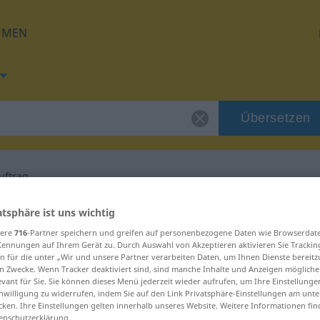
HMEN
Übersetzen
uftrag
g für "Zahlungsauftrag"
atsphäre ist uns wichtig
sere
716
-Partner speichern und greifen auf personenbezogene Daten wie Browserdat
Kennungen auf Ihrem Gerät zu. Durch Auswahl von Akzeptieren aktivieren Sie Trackin
bersetzung
n für die unter „Wir und unsere Partner verarbeiten Daten, um Ihnen Dienste bereitz
n Zwecke. Wenn Tracker deaktiviert sind, sind manche Inhalte und Anzeigen mögliche
evant für Sie. Sie können dieses Menü jederzeit wieder aufrufen, um Ihre Einstellung
inwilligung zu widerrufen, indem Sie auf den Link Privatsphäre-Einstellungen am unt
inum
cken. Ihre Einstellungen gelten innerhalb unseres Website. Weitere Informationen fin
enschutzerklärung.