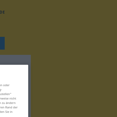
DE
en oder
g-
ustellen“
rweise nicht
en zu ändern
eren Rand der
den Sie in