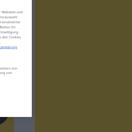
er Webseite und
 Vorauswahl
sonalisierter
Button Ihr
Einwilligung
zu den Cookies
.
zerklärung
.
eichern von
sung von