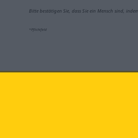
Bitte bestätigen Sie, dass Sie ein Mensch sind, inde
*Pflichtfeld
Besuchen Sie uns auf:
faceb
Langenscheidt