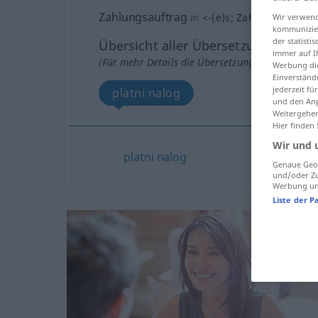
Zahlungsauftrag
m
<
-(e)s
;
Zahlungsaufträ
Wir verwend
kommunizier
der statist
Übersicht aller Übersetzungen
immer auf I
(Für mehr Details die Übersetzung anklicken/an
Werbung die
Einverständ
jederzeit f
platni nalog
und den Anp
Weitergehen
Hier finden
Wir und 
platni
nalog
Genaue Geol
und/oder Zu
Werbung und
Liste der P