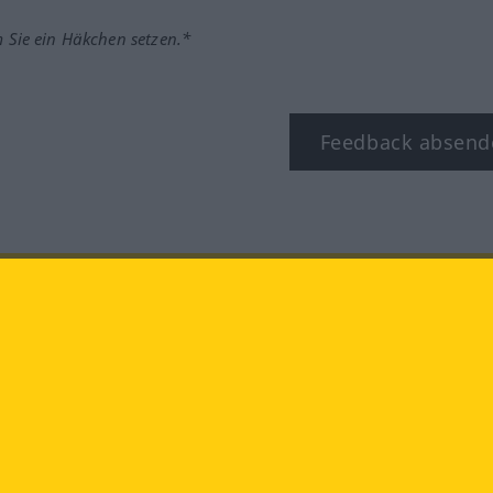
m Sie ein Häkchen setzen.*
Feedback absend
ook
YouTube
Instagram