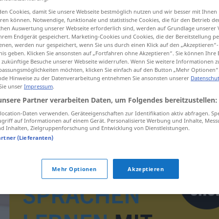
ge
>
en Cookies, damit Sie unsere Webseite bestmöglich nutzen und wir besser mit Ihnen
en können. Notwendige, funktionale und statistische Cookies, die für den Betrieb d
ischen Auswertung unserer Webseite erforderlich sind, werden auf Grundlage unserer
hrem Endgerät gespeichert. Marketing-Cookies und Cookies, die der Bereitstellung per
tippen)
nen, werden nur gespeichert, wenn Sie uns durch einen Klick auf den „Akzeptieren“-
nis geben. Klicken Sie ansonsten auf „Fortfahren ohne Akzeptieren“. Sie können Ihre 
ür zukünftige Besuche unserer Webseite widerrufen. Wenn Sie weitere Informationen 
assungsmöglichkeiten möchten, klicken Sie einfach auf den Button „Mehr Optionen“
de Hinweise zu der Datenverarbeitung entnehmen Sie ansonsten unserer
Datenschut
 Sie unser
Impressum
.
unsere Partner verarbeiten Daten, um Folgendes bereitzustellen:
Zahlungsauftrag
ocation-Daten verwenden. Geräteeigenschaften zur Identifikation aktiv abfragen. Sp
griff auf Informationen auf einem Gerät. Personalisierte Werbung und Inhalte, Mes
 Inhalten, Zielgruppenforschung und Entwicklung von Dienstleistungen.
artner (Lieferanten)
Mehr Optionen
Akzeptieren