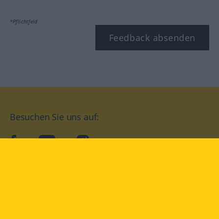
*Pflichtfeld
Feedback absenden
Besuchen Sie uns auf:
facebook
YouTube
Instagram
Langenscheidt