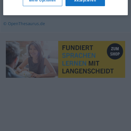
Mehr Optionen
Akzeptieren
Gewalt
,
Kraft
,
Schwung
,
Vehemenz
© OpenThesaurus.de