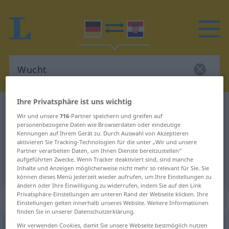
Ihre Privatsphäre ist uns wichtig
Deutsch-Kroatisch Wörterbuch
Wucht
Wir und unsere
716
-Partner speichern und greifen auf
Deutsch-Kroatisch Übersetzung für
personenbezogene Daten wie Browserdaten oder eindeutige
Kennungen auf Ihrem Gerät zu. Durch Auswahl von Akzeptieren
"Wucht"
aktivieren Sie Tracking-Technologien für die unter „Wir und unsere
Partner verarbeiten Daten, um Ihnen Dienste bereitzustellen“
aufgeführten Zwecke. Wenn Tracker deaktiviert sind, sind manche
Inhalte und Anzeigen möglicherweise nicht mehr so relevant für Sie. Sie
"Wucht" Kroatisch Übersetzung
können dieses Menü jederzeit wieder aufrufen, um Ihre Einstellungen zu
ändern oder Ihre Einwilligung zu widerrufen, indem Sie auf den Link
Privatsphäre-Einstellungen am unteren Rand der Webseite klicken. Ihre
„Wucht“
: Femininum
Einstellungen gelten innerhalb unseres Website. Weitere Informationen
finden Sie in unserer Datenschutzerklärung.
Wir verwenden Cookies, damit Sie unsere Webseite bestmöglich nutzen
Wucht
f
<
Wucht
;
-en
>