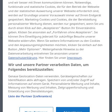
und wir besser mit Ihnen kommunizieren können. Notwendige,
funktionale und statistische Cookies, die für den Betrieb der Webseite
Übersicht aller Übersetzungen
und der statistischen Auswertung unserer Webseite erforderlich sind,
(Für mehr Details die Übersetzung anklicken/antippen)
werden auf Grundlage unserer Vorauswahl immer auf Ihrem Endgerät
gespeichert. Marketing-Cookies und Cookies, die der Bereitstellung
personalisierter Werbung dienen, werden nur gespeichert, wenn Sie uns
snaga
durch einen Klick auf den „Akzeptieren“-Button Ihr Einverständnis
geben. Klicken Sie ansonsten auf „Fortfahren ohne Akzeptieren“. Sie
können Ihre Einwilligung jederzeit für zukünftige Besuche unserer
Webseite widerrufen. Wenn Sie weitere Informationen zu den Cookies
und den Anpassungsmöglichkeiten möchten, klicken Sie einfach auf den
Button „Mehr Optionen“. Weitergehende Hinweise zu der
snaga
Wucht
Datenverarbeitung entnehmen Sie ansonsten unserer
Datenschutzerklärung
. Hier finden Sie unser
Impressum
.
Wir und unsere Partner verarbeiten Daten, um
Folgendes bereitzustellen:
Genaue Geolocation-Daten verwenden. Geräteeigenschaften zur
Synonyme für "Wucht"
Identifikation aktiv abfragen. Speichern von und/oder Zugriff auf
Informationen auf einem Gerät. Personalisierte Werbung und Inhalte,
Messung von Werbung und Inhalten, Zielgruppenforschung und
Entwicklung von Dienstleistungen.
Impuls
Liste der Partner (Lieferanten)
Körperstrafe
,
Prügel