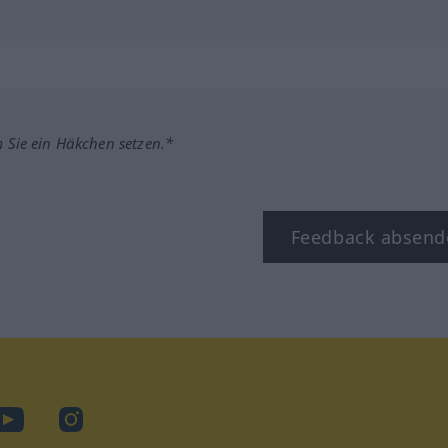
m Sie ein Häkchen setzen.*
Feedback absend
ook
YouTube
Instagram