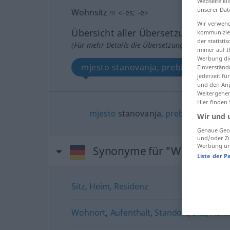
Webseite kli
unserer Dat
Wohnsitz
m
<
-es
;
-e
>
Wir verwend
Übersicht aller Übersetzungen
kommunizier
der statist
(Für mehr Details die Übersetzung anklicken/an
immer auf I
Werbung die
mjesto stanovanja, prebivalište
Einverständ
jederzeit f
und den Anp
Weitergehen
Hier finden
mjesto
stanovanja,
prebivalište
Wir und 
Genaue Geol
und/oder Zu
Werbung und
Synonyme für "Wohnsitz"
Liste der P
Sitz
,
Heim
,
Residenz
Wohnort
,
Aufenthalt
,
Standort
,
Sitz
,
Aufe