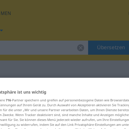
HMEN
Übersetzen
g für "Wohnsitz"
atsphäre ist uns wichtig
sere
716
-Partner speichern und greifen auf personenbezogene Daten wie Browserdat
ung
Kennungen auf Ihrem Gerät zu. Durch Auswahl von Akzeptieren aktivieren Sie Trackin
n für die unter „Wir und unsere Partner verarbeiten Daten, um Ihnen Dienste bereitz
n Zwecke. Wenn Tracker deaktiviert sind, sind manche Inhalte und Anzeigen mögliche
evant für Sie. Sie können dieses Menü jederzeit wieder aufrufen, um Ihre Einstellung
inwilligung zu widerrufen, indem Sie auf den Link Privatsphäre-Einstellungen am unt