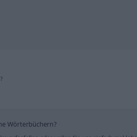
h?
ine Wörterbüchern?