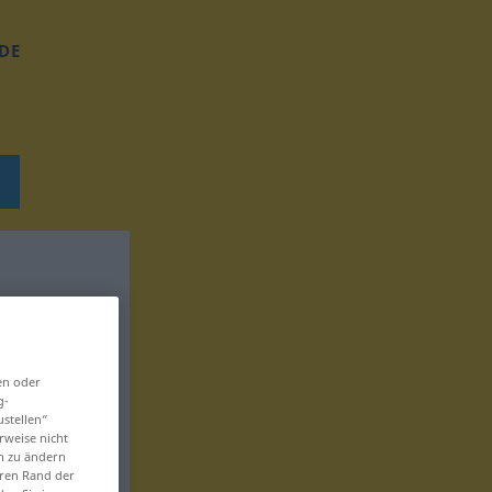
DE
en oder
g-
ustellen“
rweise nicht
en zu ändern
eren Rand der