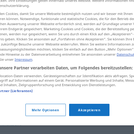
cken. Ihre Einstellungen gelten innerhalb unseres Website. Weitere Informationen fin
enschutzerklärung.
en Cookies, damit Sie unsere Webseite bestmöglich nutzen und wir besser mit Ihnen
en können. Notwendige, funktionale und statistische Cookies, die für den Betrieb d
ischen Auswertung unserer Webseite erforderlich sind, werden auf Grundlage unserer
tippen)
hrem Endgerät gespeichert. Marketing-Cookies und Cookies, die der Bereitstellung per
nen, werden nur gespeichert, wenn Sie uns durch einen Klick auf den „Akzeptieren“-
nis geben. Klicken Sie ansonsten auf „Fortfahren ohne Akzeptieren“. Sie können Ihre 
ür zukünftige Besuche unserer Webseite widerrufen. Wenn Sie weitere Informationen 
assungsmöglichkeiten möchten, klicken Sie einfach auf den Button „Mehr Optionen“
de Hinweise zu der Datenverarbeitung entnehmen Sie ansonsten unserer
Datenschut
 Sie unser
Impressum
.
Wohnsitz
unsere Partner verarbeiten Daten, um Folgendes bereitzustellen:
ocation-Daten verwenden. Geräteeigenschaften zur Identifikation aktiv abfragen. Sp
griff auf Informationen auf einem Gerät. Personalisierte Werbung und Inhalte, Mes
 Inhalten, Zielgruppenforschung und Entwicklung von Dienstleistungen.
artner (Lieferanten)
Mehr Optionen
Akzeptieren
nthaltsort