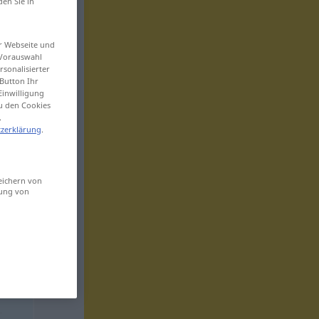
den Sie in
er Webseite und
 Vorauswahl
sonalisierter
Button Ihr
Einwilligung
zu den Cookies
.
zerklärung
.
eichern von
sung von